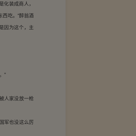
是化装成商人，
东西吃。“醉翁酒
不是因为这个，主
。”
被人家没放一枪
国军也没这么厉