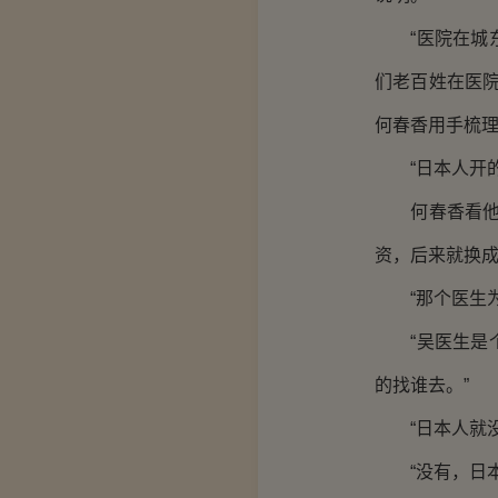
“医院在城东
们老百姓在医
何春香用手梳
“日本人开的
何春香看他一
资，后来就换成
“那个医生为
“吴医生是个
的找谁去。”
“日本人就没
“没有，日本