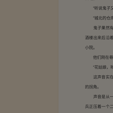
“听说鬼子又
“城北的仓库
鬼子果然有重
酒楼出来后沿
小院。
他们刚在巷子里
“花姑娘，哟
这声音实在太
的拐角。
声音是从一个
兵正压着一个