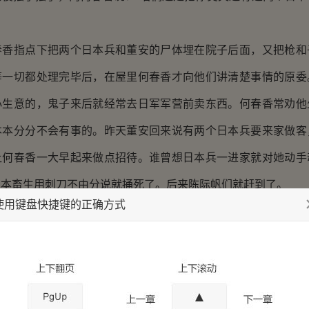
指点下把两个日本兵和董安的尸体埋在院子后面，又把枪和
等一切都处理完毕后，在屋里何春香才向他们讲清楚事情的原委
小生意的，鬼子来后就经常去日军军营前卖东西。何春香常劝他
本本分分不会有事的。昨天董安回来说有两个日本兵要来家做客
让何春香一大早起来做点招待。谁曾想日本兵一进家就对她动手
日本畜生用刺刀不由分说就捅死了。后来陈际帆们就赶到了。
使用键盘快捷键的正确方式
不知何太太有何打算？”陈际帆小心翼翼的问。
春香两眼含泪目无表情地自言自语：“我丈夫是个老实人，他
家都会平安的。”
也没说话，只听何春香接着缓缓地说：“我要报仇，只要能杀