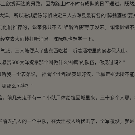
欣赏两边的景致，因为路上时不时有成队的日军通过。既然
块大洋，所以进城后陈际帆决定三人去滁县最有名的“醉翁酒楼”要
向他们推荐的，说来滁县不去“醉翁酒楼”等于没来。陈际帆倒
角经常去大酒楼打听消息，陈际帆也想学一下。
派，三人随便点了些东西吃着，听着酒楼里的食客侃大山。
赏500大洋捉拿那个叫做什么‘神鹰’的队伍，你见过吗？”
我一个表弟说，‘神鹰’个个都是英雄好汉，飞檐走壁无所不能
哪那么厉害？”
，前几天鬼子有一个小队尸体给拉回城里来，三十多个人那，
前去抓人的一个中队，在大洼被人给伏击了，全军覆没。就是