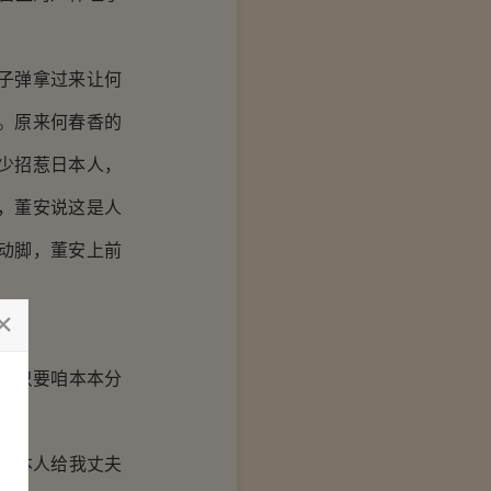
子弹拿过来让何
。原来何春香的
少招惹日本人，
，董安说这是人
动脚，董安上前
说只要咱本本分
日本人给我丈夫