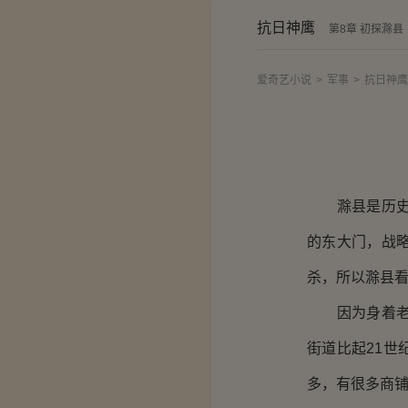
抗日神鹰
第8章 初探滁县
爱奇艺小说
>
军事
>
抗日神鹰
滁县是历史名
的东大门，战
杀，所以滁县
因为身着老百
街道比起21
多，有很多商