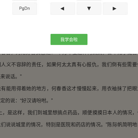
都愿意！”说完忽然跪在地上对陈际帆哭诉道：“三位好汉，我
能杀鬼子报仇，做牛做马我心甘情愿。”
际帆等人搞得很窘，面前的女子是一个坚强而柔弱的女人，
我学会啦
绝。赵俊把头扭朝陈际帆一边使劲使着眼色，胡云峰则来回搓着
何春香，对她好言安慰道：“千万不要这样何太太，日本鬼子禽兽
国人义不容辞的责任，如果何太太真有心报仇，我们倒有些需要
来说话。”
能用得着她的地方，何春香这才慢慢起来，用衣袖抹了把眼
定的说：“好汉请吩咐。”
，是这样，我们到城里想搞点药品，顺便摸摸日本人的情况，
我们说说城里的情况，特别是医院和药店的情况。”陈际帆简明地