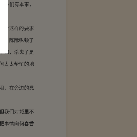
知道你们有本事，
面对这样的要求
手，陈际帆顿了
不如，杀鬼子是
何太太帮忙的地
泪，在旁边的凳
但我们对城里不
把事情向何春香