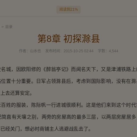
阅读到21%
>
目录
第8章 初探滁县
作者：
山水也
发布时间：
2015-10-25 02:44
字数：
4,544
城，因欧阳修的《醉翁亭记》而闻名天下，又是津浦铁路上
略位置十分重要。日军占领滁县后，考虑到国际影响，没有在滁
看上去还算安定。
姓的服装，陈际帆一行进城很顺利。这是他们来到这个时代
世纪简直有天壤之别，两旁的房屋高的最多三层，以两层房屋居多
铺已经关门，想必时商铺主人逃避战乱去了。