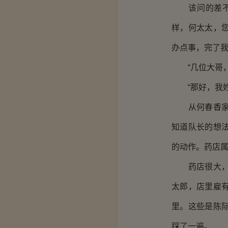
该问的差不多
样，何太太，
办点事，完了我
“几位大哥，
“那好，我姓
从何春香家出
知道队长的想
的动作。药店
药店很大，铺
太郎，店里雇
里。这些是陈
踩了一遍。