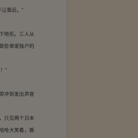
让靠近。”
下地形。三人从
是些单家独户的
！”
即冲到发出声音
，只见两个日本
哈哈大笑着，撕