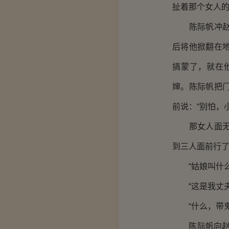
扯着那个女人
陈际帆冲赵俊
后将他掀翻在
搞蒙了，就在
婶。陈际帆把
前说：“别怕，
那女人面无表
到三人面前行了
“姑娘叫什么
“这是我丈夫
“什么，带鬼
陈际帆向赵俊