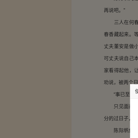
再说吧。”
三人在何春香
春香藏起来。
丈夫董安是做
可丈夫说自己
家看得起他，
劝说，被两个
“事已至此，
只见面前的何
分的过日子，全
陈际帆他们谁