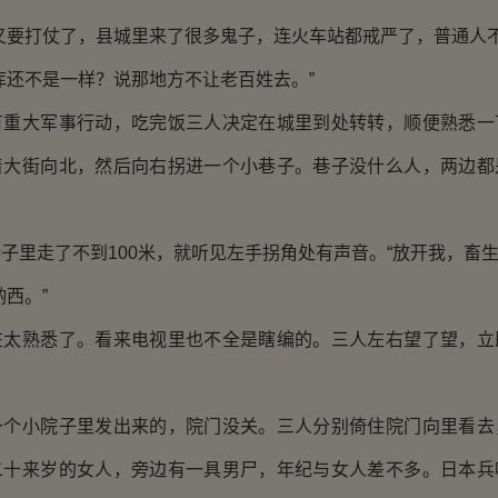
要打仗了，县城里来了很多鬼子，连火车站都戒严了，普通人不
还不是一样？说那地方不让老百姓去。”
大军事行动，吃完饭三人决定在城里到处转转，顺便熟悉一
着大街向北，然后向右拐进一个小巷子。巷子没什么人，两边都
走了不到100米，就听见左手拐角处有声音。“放开我，畜生
西。”
熟悉了。看来电视里也不全是瞎编的。三人左右望了望，立
小院子里发出来的，院门没关。三人分别倚住院门向里看去
二十来岁的女人，旁边有一具男尸，年纪与女人差不多。日本兵