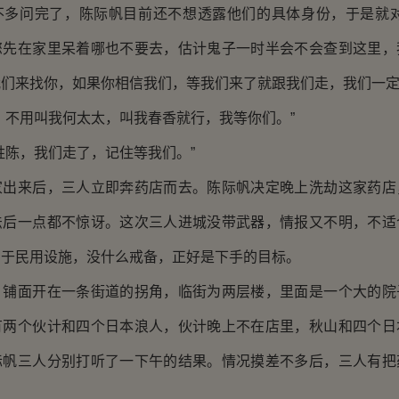
问完了，陈际帆目前还不想透露他们的具体身份，于是就对
您先在家里呆着哪也不要去，估计鬼子一时半会不会查到这里，
们来找你，如果你相信我们，等我们来了就跟我们走，我们一定
不用叫我何太太，叫我春香就行，我等你们。”
陈，我们走了，记住等我们。”
来后，三人立即奔药店而去。陈际帆决定晚上洗劫这家药店
法后一点都不惊讶。这次三人进城没带武器，情报又不明，不适
属于民用设施，没什么戒备，正好是下手的目标。
面开在一条街道的拐角，临街为两层楼，里面是一个大的院
有两个伙计和四个日本浪人，伙计晚上不在店里，秋山和四个日
际帆三人分别打听了一下午的结果。情况摸差不多后，三人有把