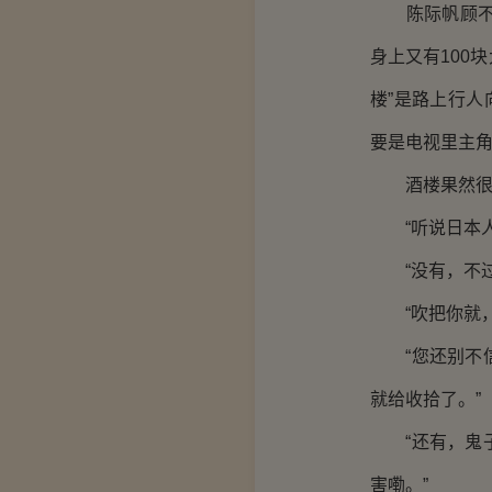
陈际帆顾不上
身上又有100
楼”是路上行人
要是电视里主
酒楼果然很气
“听说日本人悬
“没有，不过听
“吹把你就，
“您还别不信
就给收拾了。”
“还有，鬼子
害嘞。”