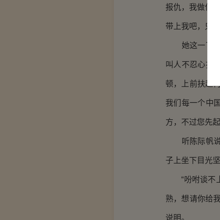
报仇，我做什么
带上我吧，只要
她这一下把陈
叫人不忍心拒
顿，上前扶起
我们每一个中
方，不过您先起
听陈际帆说有
子上坐下目光坚
“吩咐谈不上
熟，想请你给
说明。