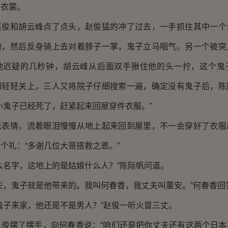
的衣裳。
和胡云峰点了点头，赵俊猛的冲了过去，一手抓住其中一个
地，然后反身骑上去对着脖子一掌，鬼子立马咽气。另一个被突
他迟疑的几秒钟，胡云峰从后面双手揪住他的头一拧，这个鬼
门轻轻关上，三人又将院子仔细搜索一遍，确定没有鬼子后，陈
小鬼子已经死了，赶紧起来回屋穿件衣服。”
情，流着眼泪慢慢从地上起来回到屋里，不一会穿好了衣服
个礼：“多谢几位大哥搭救之恩。”
名字，这地上的是姑娘什么人？”陈际帆问道。
，鬼子就是他带来的。我叫何春香，我丈夫叫董安。”何春香回
子来家，他还是不是男人？”赵俊一听火冒三丈。
摆了摆手，向何春香说：“咱们还是把你丈夫还有这两个日本