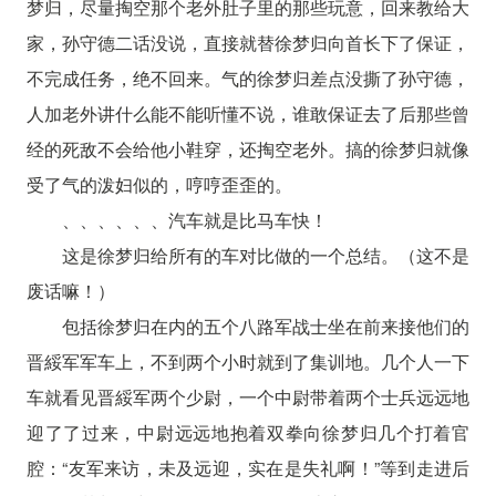
梦归，尽量掏空那个老外肚子里的那些玩意，回来教给大
家，孙守德二话没说，直接就替徐梦归向首长下了保证，
不完成任务，绝不回来。气的徐梦归差点没撕了孙守德，
人加老外讲什么能不能听懂不说，谁敢保证去了后那些曾
经的死敌不会给他小鞋穿，还掏空老外。搞的徐梦归就像
受了气的泼妇似的，哼哼歪歪的。
、、、、、、汽车就是比马车快！
这是徐梦归给所有的车对比做的一个总结。（这不是
废话嘛！）
包括徐梦归在内的五个八路军战士坐在前来接他们的
晋綏军军车上，不到两个小时就到了集训地。几个人一下
车就看见晋綏军两个少尉，一个中尉带着两个士兵远远地
迎了了过来，中尉远远地抱着双拳向徐梦归几个打着官
腔：“友军来访，未及远迎，实在是失礼啊！”等到走进后