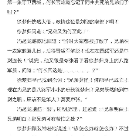
第一旅守卫西城，何长官难道忘记了同生共死的兄弟们了
吗？”
徐梦归恍然大悟，敢情这位是刘彻的老部下啊！
徐梦归问道：“兄弟又为何至此！”
冯起龙感慨地回道：“当时大家都被打散了，兄弟在
一农家躲避几日，后得晋綏军解脱！现在在晋綏军还是中
尉连长！”说完，他又很是夸张看了看徐梦归身上的八路
军服，问道：“何长官这是、、、、、、？”
徐梦归早已找到托词：“兄弟莫怪！何能早已战亡！
现在为兄的是八路军小小的班长徐梦归！兄弟既然能到中
尉之职，应该不是笨人！莫要声张。”
冯起龙脑筋一转，即明所理，赶紧道：‘兄弟明白！
兄弟明白！那兄弟可有帮忙之处？”
徐梦归顾装神秘地说道：“该怎么办就怎么办！不过