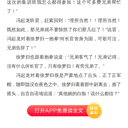
这次的集训班我怎么都得参加！这个可多费兄弟帮忙
了！”
冯起龙听罢，赶紧回到：“理所当然！！理所当然！
既然如此，那兄弟就不要惊扰了你们那几位了！”说罢，
冯起龙对着徐梦归一抱拳“何长官舍身为国，可歌可泣，
兄弟告辞了！”
徐梦归也跟着抱拳说道：“兄弟客气了！兄弟记得，
没有什么何长官了，只有徐梦归！有劳兄弟了。”
冯起龙对着徐梦归很是严肃地点了点头，正了正军
帽，随即隐没在夜色之中。徐梦归看着那中尉离去，摇了
摇头，自言自语地说道：“真他娘的白痴！说什么都信？”