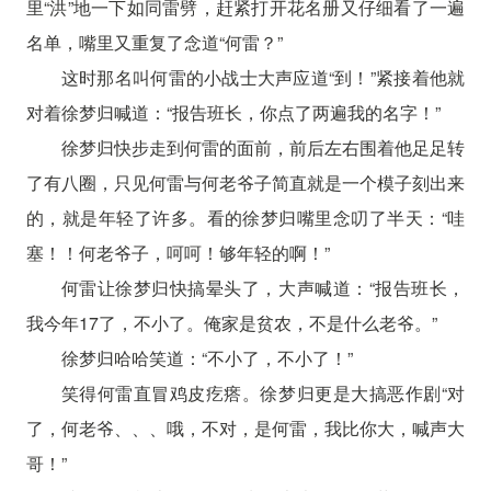
里“洪”地一下如同雷劈，赶紧打开花名册又仔细看了一遍
名单，嘴里又重复了念道“何雷？”
这时那名叫何雷的小战士大声应道“到！”紧接着他就
对着徐梦归喊道：“报告班长，你点了两遍我的名字！”
徐梦归快步走到何雷的面前，前后左右围着他足足转
了有八圈，只见何雷与何老爷子简直就是一个模子刻出来
的，就是年轻了许多。看的徐梦归嘴里念叨了半天：“哇
塞！！何老爷子，呵呵！够年轻的啊！”
何雷让徐梦归快搞晕头了，大声喊道：“报告班长，
我今年17了，不小了。俺家是贫农，不是什么老爷。”
徐梦归哈哈笑道：“不小了，不小了！”
笑得何雷直冒鸡皮疙瘩。徐梦归更是大搞恶作剧“对
了，何老爷、、、哦，不对，是何雷，我比你大，喊声大
哥！”