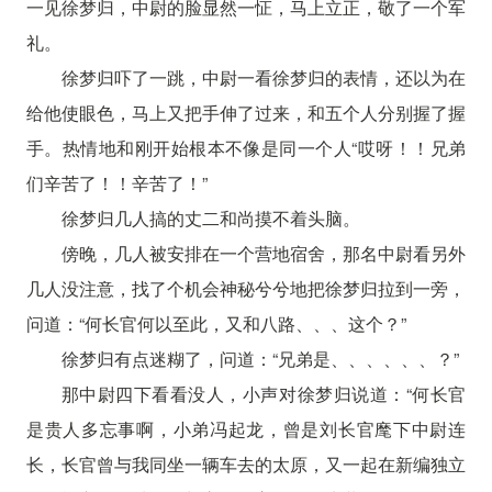
一见徐梦归，中尉的脸显然一怔，马上立正，敬了一个军
礼。
徐梦归吓了一跳，中尉一看徐梦归的表情，还以为在
给他使眼色，马上又把手伸了过来，和五个人分别握了握
手。热情地和刚开始根本不像是同一个人“哎呀！！兄弟
们辛苦了！！辛苦了！”
徐梦归几人搞的丈二和尚摸不着头脑。
傍晚，几人被安排在一个营地宿舍，那名中尉看另外
几人没注意，找了个机会神秘兮兮地把徐梦归拉到一旁，
问道：“何长官何以至此，又和八路、、、这个？”
徐梦归有点迷糊了，问道：“兄弟是、、、、、、？”
那中尉四下看看没人，小声对徐梦归说道：“何长官
是贵人多忘事啊，小弟冯起龙，曾是刘长官麾下中尉连
长，长官曾与我同坐一辆车去的太原，又一起在新编独立