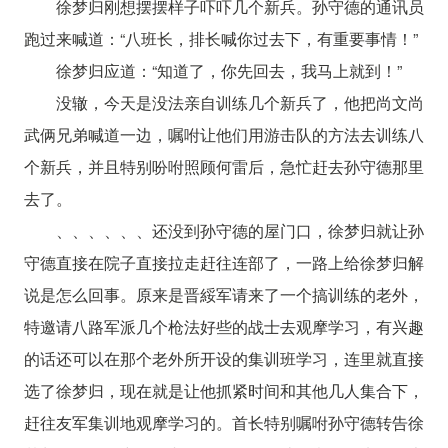
徐梦归刚想摆摆样子吓吓几个新兵。孙守德的通讯员
跑过来喊道：“八班长，排长喊你过去下，有重要事情！”
徐梦归应道：“知道了，你先回去，我马上就到！”
没辙，今天是没法亲自训练几个新兵了，他把尚文尚
武俩兄弟喊道一边，嘱咐让他们用游击队的方法去训练八
个新兵，并且特别吩咐照顾何雷后，急忙赶去孙守德那里
去了。
、、、、、、还没到孙守德的屋门口，徐梦归就让孙
守德直接在院子直接拉走赶往连部了，一路上给徐梦归解
说是怎么回事。原来是晋綏军请来了一个搞训练的老外，
特邀请八路军派几个枪法好些的战士去观摩学习，有兴趣
的话还可以在那个老外所开设的集训班学习，连里就直接
选了徐梦归，现在就是让他抓紧时间和其他几人集合下，
赶往友军集训地观摩学习的。首长特别嘱咐孙守德转告徐