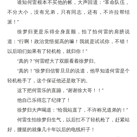
谁知何雷根本不买他的帐，大声回道：“革命队伍，
不分大小，没有兄弟，只有同志，还有，不许拉帮结
派！”
徐梦归更是乐得全身直颤，拍了拍何雷的肩膀说
道：“行啊！政治觉悟挺高的嘛！我就是试试你，不错！
以后咱们如果有了轻机枪，就归你！”
“真的？”何雷瞪大了双眼看着徐梦归。
“真的！”徐梦归信誓旦旦的说道，他早知道何雷是个
轻机枪手了，这个保证他还是敢下的。
这下把何雷乐的直蹦，“谢谢徐大哥！！”
他自己乐得忘了纪律了！
徐梦归大声喝道：“给我站直了，不许称兄道弟的！”
何雷生怕徐梦归生气，以后扛不了轻机枪了，赶紧站
好，腰挺的就像几十年以后的电线杆子！