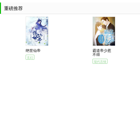
重磅推荐
绝世仙帝
霸道帝少惹
不得
玄幻
现代言情