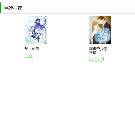
重磅推荐
绝世仙帝
霸道帝少惹
不得
玄幻
现代言情