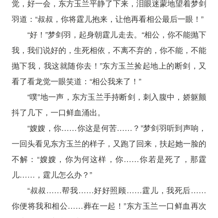
觉，好一会，东方玉兰平静了下来，泪眼迷蒙地望着梦剑
羽道：“叔叔，你将霆儿抱来，让他再看相公最后一眼！”
“好！”梦剑羽，起身朝霆儿走去。“相公，你不能抛下
我，我们说好的，生死相依，不离不弃的，你不能，不能
抛下我，我这就随你去！”东方玉兰捡起地上的断剑，又
看了看龙觉一眼笑道：“相公我来了！”
“噗”地一声，东方玉兰手持断剑，刺入腹中，娇躯颤
抖了几下，一口鲜血涌出。
“嫂嫂，你……你这是何苦……？”梦剑羽听到声响，
一回头看见东方玉兰的样子，又跑了回来，扶起她一脸的
不解：“嫂嫂，你为何这样，你……你若是死了，那霆
儿……，霆儿怎么办？”
“叔叔……帮我……好好照顾……霆儿，我死后……
你便将我和相公……葬在一起！”东方玉兰一口鲜血再次