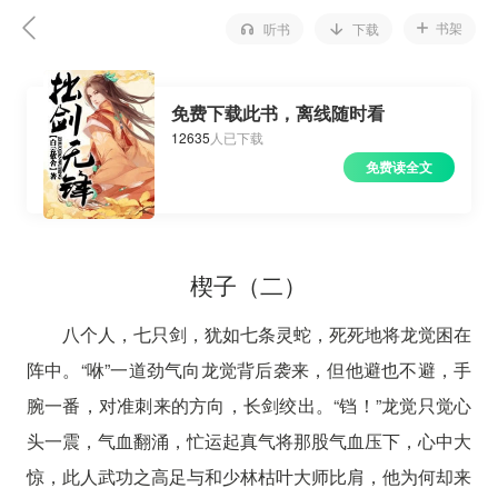
书架
听书
下载
免费下载此书，离线随时看
12635
人已下载
免费读全文
楔子（二）
八个人，七只剑，犹如七条灵蛇，死死地将龙觉困在
阵中。“咻”一道劲气向龙觉背后袭来，但他避也不避，手
腕一番，对准刺来的方向，长剑绞出。“铛！”龙觉只觉心
头一震，气血翻涌，忙运起真气将那股气血压下，心中大
惊，此人武功之高足与和少林枯叶大师比肩，他为何却来