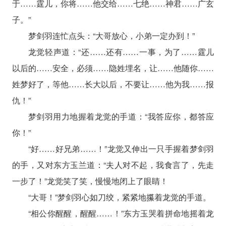
于……霆儿，你将……他交给……七绝……神君……广玄
子。”
梦剑羽连忙点头：“大哥放心，小弟一定办到！”
龙觉轻声道：“还……还有……一事，为了……霆儿
以后的……安全，必须……隐姓埋名，让……他随你……
姓梦好了，等他……长大以后，不要让……他为我……报
仇！”
梦剑羽用力地握着龙觉的手道：“我答应你，都答应
你！”
“好……好兄弟……！”龙觉又伸出一只手握着梦剑羽
的手，又对东方玉兰道：“夫人对不起，我食言了，先走
一步了！”龙觉笑了笑，慢慢地闭上了眼睛！
“大哥！”梦剑羽心如刀绞，紧紧地攥着龙觉的手道。
“相公你醒醒，醒醒……！”东方玉哭着拼命地摇着龙