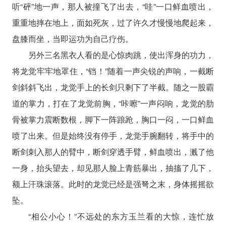
听“砰”地一声，那人被撞飞了出去，“哇”一口鲜血喷出，
重重地摔在地上，面如死灰，过了许久才慢慢地爬起来，
盘膝而坐，当即运功为自己疗伤。
另外三名黑衣人看的是心惊肉跳，使出浑身的功力，
将龙觉牢牢地罩住，“铛！”随着一声尖锐的声响，一截断
剑斜斜飞出，龙觉手上的长剑只剩下了半截。随之一股霸
道的掌力，打在了龙觉前胸，“咔嚓”一声闷响，龙觉的肋
骨被掌力震断数根，脚下一阵踉跄，胸口一闷，一口鲜血
喷了出来。但是始终没有停手，龙觉手腕翻转，将手中的
断剑刺入那人的臂中，断剑穿透手臂，鲜血喷出，溅了他
一身，抬头望去，却见那人脸上青筋暴出，抽搐了几下，
额上汗珠滚落。此时的龙觉已经是强弩之末，身体摇摇欲
坠。
“相公小心！”不远处的东方玉兰看的大惊，连忙放