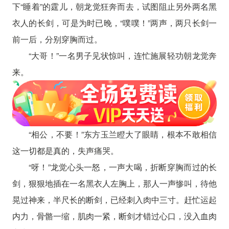
下“睡着”的霆儿，朝龙觉狂奔而去，试图阻止另外两名黑
衣人的长剑，可是为时已晚，“噗噗！”两声，两只长剑一
前一后，分别穿胸而过。
“大哥！”一名男子见状惊叫，连忙施展轻功朝龙觉奔
来。
“相公，不要！”东方玉兰瞪大了眼睛，根本不敢相信
这一切都是真的，失声痛哭。
“呀！”龙觉心头一怒，一声大喝，折断穿胸而过的长
剑，狠狠地插在一名黑衣人左胸上，那人一声惨叫，待他
晃过神来，半尺长的断剑，已经刺入肉中三寸。赶忙运起
内力，骨骼一缩，肌肉一紧，断剑才错过心口，没入血肉