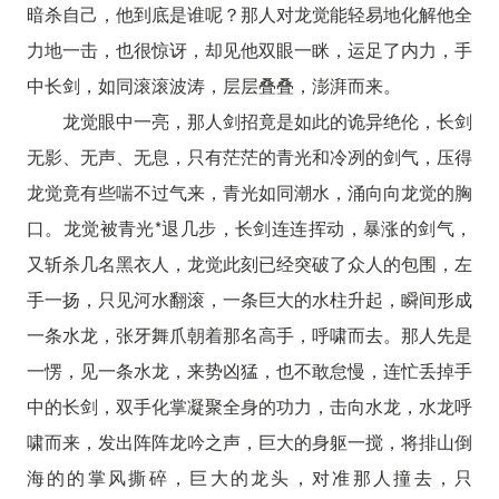
暗杀自己，他到底是谁呢？那人对龙觉能轻易地化解他全
力地一击，也很惊讶，却见他双眼一眯，运足了内力，手
中长剑，如同滚滚波涛，层层叠叠，澎湃而来。
龙觉眼中一亮，那人剑招竟是如此的诡异绝伦，长剑
无影、无声、无息，只有茫茫的青光和冷冽的剑气，压得
龙觉竟有些喘不过气来，青光如同潮水，涌向向龙觉的胸
口。龙觉被青光*退几步，长剑连连挥动，暴涨的剑气，
又斩杀几名黑衣人，龙觉此刻已经突破了众人的包围，左
手一扬，只见河水翻滚，一条巨大的水柱升起，瞬间形成
一条水龙，张牙舞爪朝着那名高手，呼啸而去。那人先是
一愣，见一条水龙，来势凶猛，也不敢怠慢，连忙丢掉手
中的长剑，双手化掌凝聚全身的功力，击向水龙，水龙呼
啸而来，发出阵阵龙吟之声，巨大的身躯一搅，将排山倒
海的的掌风撕碎，巨大的龙头，对准那人撞去，只