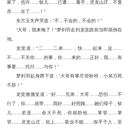
家了，也许……钦儿……已遭……毒手，灵龙山庄，不复
存……在了……！”
东方玉失声哭道：“不，不会的，不会的！”
“大哥，我来晚了！”梦剑羽走到龙觉跟前当即跪倒在
地。
龙觉道：“二……二弟……，快……起来，这……
不……不关你……的事，你……来的……正好，我……有
事要……托付……与你！”
梦剑羽起身蹲下道：“大哥有事尽管吩咐，小弟万死
不辞！”
龙觉微微笑道：“好……兄弟，大哥……恐怕……不
行了，你……就带……我好……好照顾……她们母子，钦
儿……若是……命大不死，你就助他……掌管……掌
管……灵龙山庄，祖上……基业不能……假手于人，至