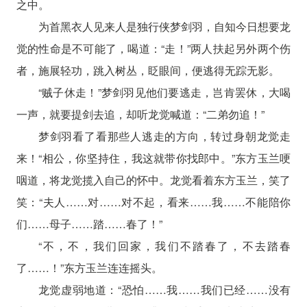
之中。
为首黑衣人见来人是独行侠梦剑羽，自知今日想要龙
觉的性命是不可能了，喝道：“走！”两人扶起另外两个伤
者，施展轻功，跳入树丛，眨眼间，便逃得无踪无影。
“贼子休走！”梦剑羽见他们要逃走，岂肯罢休，大喝
一声，就要提剑去追，却听龙觉喊道：“二弟勿追！”
梦剑羽看了看那些人逃走的方向，转过身朝龙觉走
来！“相公，你坚持住，我这就带你找郎中。”东方玉兰哽
咽道，将龙觉揽入自己的怀中。龙觉看着东方玉兰，笑了
笑：“夫人……对……对不起，看来……我……不能陪你
们……母子……踏……春了！”
“不，不，我们回家，我们不踏春了，不去踏春
了……！”东方玉兰连连摇头。
龙觉虚弱地道：“恐怕……我……我们已经……没有