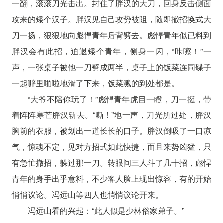
一翻，滚滚刀光击出。封住了胖汉的大刀，回身反击侧面
攻来的矮个汉子。胖汉见自己攻势被阻，随即撤招换式大
刀一扬，狠狠地向彪悍青年后背劈去。彪悍青年似已料到
胖汉会有此招，迫退矮个青年，侧身一闪，“咔嚓！”一
声，一张桌子被他一刀劈成两半，桌子上的饭菜连同碟子
一起噼里啪啦地滑了下来，饭菜溅的到处都是。
“大爷不陪你玩了！”彪悍青年虎目一瞪，刀一挺，带
着阵阵寒芒胖汉斩去。“嘶！”地一声，刀光所过处，胖汉
胸前的衣服，被划出一道长长的口子。胖汉倒吸了一口凉
气，惊魂不定，见对方招式如此快捷，而且来势凶猛，只
有急忙撤招，躲过那一刀。转眼间三人斗了几十招，彪悍
青年的身手出乎意料，不少客人脸上现出惊容，有的开始
悄悄议论。冯远山等四人也悄悄议论开来。
冯远山看的兴起：“此人似是少林俗家弟子。”