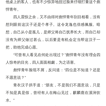
他桌上的客人，也有不少惊异地扭过脸来仔细打量这个彪
悍青年。
四人震惊之余，又不由得对彪悍青年刮目相看，没有
想到眼前这汉子还是个孝子。这令龙逸也倍感佩服。暗
想，自己从小是孤儿，是师父将自己抚养长大，而自己却
没有为师父做过甚么，以后要是有机会定当帮这汉子一
把，助他完成心愿。
“可曾有人看见在何处出现过？”彪悍青年没有理会四
人惊奇的目光，四人面面相觑，为之语塞。
彪悍青年脸现不屑，反问道：“四位是不知道？还是
不愿意说？”
青衣汉子拱手道：“朋友，不是我们不愿意说，只是
不知是真是假，曾经有人在梅山见过，麒麟鹿在溪涧饮
水。”