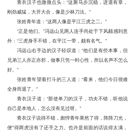
青衣汉子也微微点头：“这厮马步沉稳，进退有章，
刚劲威猛，大开大合，像是少林刀法。”
张姓青年道：“这两人像是平江三虎之二。”
“正是他们。”冯远山见两人连手尚处于下风颇感到意
外：“三虎身手不错，在平江一带，颇有名气。”
冯远山右手边的汉子轻叹道：“他们是有些本事，但
兄弟三人亦正亦邪，做事只凭一时心性，所以名声不怎么
好。”
张姓青年望着打斗的三人道：“看来，他们今日很难
全身而退了。”
青衣汉子道：“那使单刀的汉子，功夫不错，听他说
自己是本地人，怎么没有见过呀。”
青衣汉子说得不错，彪悍青年果然了得，阵阵刀光，
便*得两虎没有了还手之力。也许是前面的话说得太满，