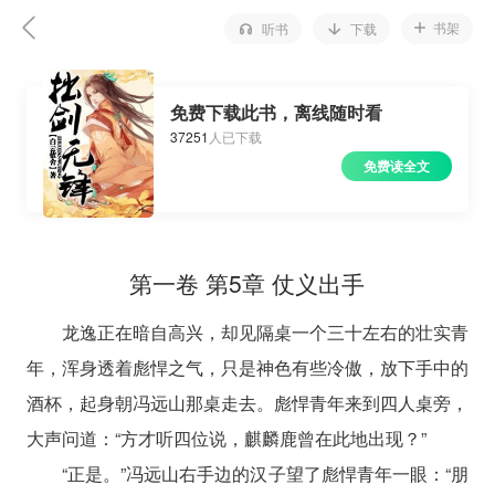
书架
听书
下载
免费下载此书，离线随时看
37251
人已下载
免费读全文
第一卷 第5章 仗义出手
龙逸正在暗自高兴，却见隔桌一个三十左右的壮实青
年，浑身透着彪悍之气，只是神色有些冷傲，放下手中的
酒杯，起身朝冯远山那桌走去。彪悍青年来到四人桌旁，
大声问道：“方才听四位说，麒麟鹿曾在此地出现？”
“正是。”冯远山右手边的汉子望了彪悍青年一眼：“朋