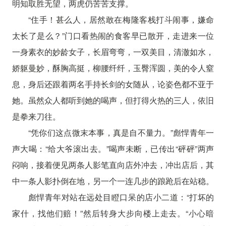
明知取胜无望，两虎仍苦苦支撑。
“住手！甚么人，居然敢在梅隆客栈打斗闹事，嫌命
太长了是么？”门口看热闹的食客早已散开，走进来一位
一身素衣的妙龄女子，长眉弯弯，一双美目，清澈如水，
娇躯曼妙，酥胸高挺，柳腰纤纤，玉臀浑圆，美的令人窒
息，身后还跟着两名手持长剑的女随从，论姿色都不亚于
她。虽然众人都听到她的喝声，但打得火热的三人，依旧
是拳来刀往。
“凭你们这点微末本事，真是自不量力。”彪悍青年一
声大喝：“给大爷滚出去。”喝声未断，已传出“砰砰”两声
闷响，接着便见两条人影笔直向店外冲去，冲出店后，其
中一条人影扑倒在地，另一个一连几步的踉跄后在站稳。
彪悍青年对站在远处目瞪口呆的店小二道：“打坏的
家什，找他们赔！”然后转身大步向楼上走去。“小心暗