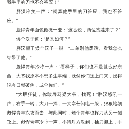
我手里的刀也不会答应！”
胖汉冷笑一声：“就算他手里的刀答应，我也不答
应。”
彪悍青年面色微微一变：“这么说，两位找茬来了？”
矮个汉子道：“是又如何？”
胖汉望了矮个汉子一眼：“二弟别他废话。看我怎么
结果了他。”
彪悍青年冷哼一声：“看样子，你们也不是甚么好东
西。大爷我原本不想多生事端，既然你们送上门来，没得
说今日就破例，成全你们。”
“大胆狂徒，你敢辱骂梁大爷，找死！”胖汉怒吼一
声，右手一转，大刀一挥，一支寒芒闪电一般，狠狠地朝
彪悍青年疾攻而去，与此同时，矮个青年也挥刀从另一侧
攻上。彪悍青年冷哼一声，不待对方攻到，抽刀迎上，手