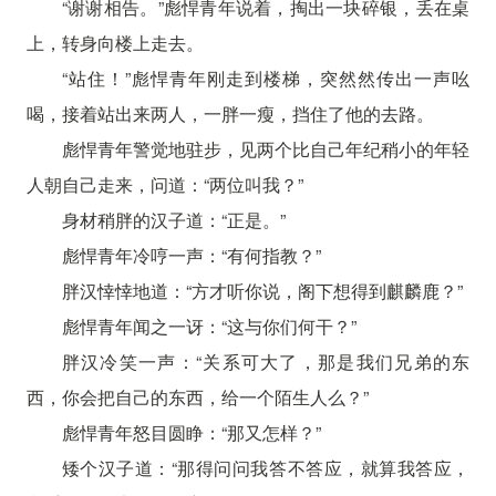
“谢谢相告。”彪悍青年说着，掏出一块碎银，丢在桌
上，转身向楼上走去。
“站住！”彪悍青年刚走到楼梯，突然然传出一声吆
喝，接着站出来两人，一胖一瘦，挡住了他的去路。
彪悍青年警觉地驻步，见两个比自己年纪稍小的年轻
人朝自己走来，问道：“两位叫我？”
身材稍胖的汉子道：“正是。”
彪悍青年冷哼一声：“有何指教？”
胖汉悻悻地道：“方才听你说，阁下想得到麒麟鹿？”
彪悍青年闻之一讶：“这与你们何干？”
胖汉冷笑一声：“关系可大了，那是我们兄弟的东
西，你会把自己的东西，给一个陌生人么？”
彪悍青年怒目圆睁：“那又怎样？”
矮个汉子道：“那得问问我答不答应，就算我答应，