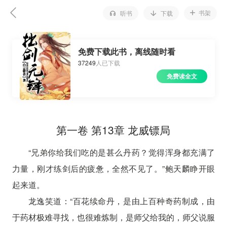
书架
听书
下载
免费下载此书，离线随时看
37249
人已下载
免费读全文
第一卷 第13章 龙威镖局
“兄弟你给我们吃的是甚么丹药？觉得浑身都充满了
力量，刚才练剑后的疲惫，全然不见了。”鲍天麟睁开眼
起来道。
龙逸笑道：“百花续命丹，是由上百种奇药制成，由
于药材极难寻找，也很难炼制，是师父给我的，师父说服