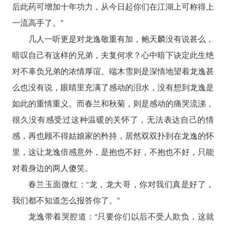
后此药可增加十年功力，从今日起你们在江湖上可称得上
一流高手了。”
几人一听更是对龙逸敬重有加，鲍天麟没有说甚么，
暗叹自己有这样的兄弟，夫复何求？心中暗下诀定此生绝
对不辜负兄弟的浓情厚谊。端木雪则是深情地望着龙逸甚
么也没有说，眼睛里充满了感动的泪水，没有想到龙逸是
如此的重情重义。而春兰和秋菊，则是感动的痛哭流涕，
很久没有感受过这种温暖的关怀了，无法表达自己的情
感，再也顾不得姑娘家的矜持，居然双双扑到在龙逸的怀
里，这让龙逸倍感意外，是抱也不好，不抱也不好，只能
对着身边的两人傻笑。
春兰玉面微红：“龙，龙大哥，你对我们真是好了，
我们都不知道怎么报答你了。”
龙逸带着哭腔道：“只要你们以后不受人欺负，这就