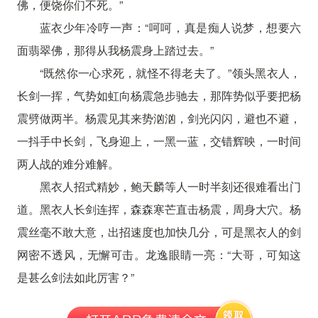
佛，便饶你们不死。”
蓝衣少年冷哼一声：“呵呵，真是痴人说梦，想要六
面翡翠佛，那得从我杨震身上踏过去。”
“既然你一心求死，就怪不得老夫了。”领头黑衣人，
长剑一挥，气势如虹向杨震急步驰去，那阵势似乎要把杨
震劈做两半。杨震见其来势汹汹，剑光闪闪，避也不避，
一抖手中长剑，飞身迎上，一黑一蓝，交错辉映，一时间
两人战的难分难解。
黑衣人招式精妙，鲍天麟等人一时半刻还很难看出门
道。黑衣人长剑连挥，森森寒芒直击杨震，周身大穴。杨
震丝毫不敢大意，出招速度也加快几分，可是黑衣人的剑
网密不透风，无懈可击。龙逸眼睛一亮：“大哥，可知这
是甚么剑法如此厉害？”