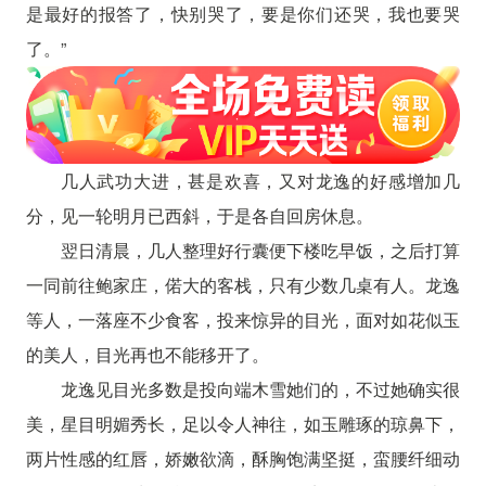
是最好的报答了，快别哭了，要是你们还哭，我也要哭
了。”
几人武功大进，甚是欢喜，又对龙逸的好感增加几
分，见一轮明月已西斜，于是各自回房休息。
翌日清晨，几人整理好行囊便下楼吃早饭，之后打算
一同前往鲍家庄，偌大的客栈，只有少数几桌有人。龙逸
等人，一落座不少食客，投来惊异的目光，面对如花似玉
的美人，目光再也不能移开了。
龙逸见目光多数是投向端木雪她们的，不过她确实很
美，星目明媚秀长，足以令人神往，如玉雕琢的琼鼻下，
两片性感的红唇，娇嫩欲滴，酥胸饱满坚挺，蛮腰纤细动