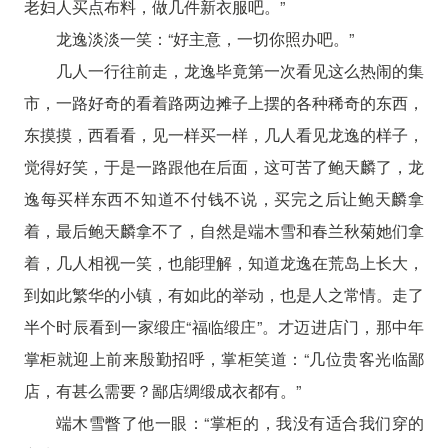
老妇人买点布料，做几件新衣服吧。”
龙逸淡淡一笑：“好主意，一切你照办吧。”
几人一行往前走，龙逸毕竟第一次看见这么热闹的集
市，一路好奇的看着路两边摊子上摆的各种稀奇的东西，
东摸摸，西看看，见一样买一样，几人看见龙逸的样子，
觉得好笑，于是一路跟他在后面，这可苦了鲍天麟了，龙
逸每买样东西不知道不付钱不说，买完之后让鲍天麟拿
着，最后鲍天麟拿不了，自然是端木雪和春兰秋菊她们拿
着，几人相视一笑，也能理解，知道龙逸在荒岛上长大，
到如此繁华的小镇，有如此的举动，也是人之常情。走了
半个时辰看到一家缎庄“福临缎庄”。才迈进店门，那中年
掌柜就迎上前来殷勤招呼，掌柜笑道：“几位贵客光临鄙
店，有甚么需要？鄙店绸缎成衣都有。”
端木雪瞥了他一眼：“掌柜的，我没有适合我们穿的