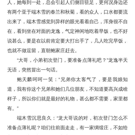
人，她每到一处，总会引起人们侧目驻足，更何况身边还
有两个亚于端木雪的春兰和秋菊，看的众人，口水都要流
出来了，端木雪感觉到异样的眼光看着自己，浑身很不自
在，看到坐在对面的龙逸，气定神闲地吃着早饭，也不好
说甚么，要是在以前肯定要大打出手了，几人吃完早饭，
也就不做逗留，直朝鲍家庄赶去。
“大哥，小弟初次登门，要准备点薄礼吧？”龙逸半天
无语，突然冒出一句话。
鲍天麟呵呵一笑：“兄弟你太客气了，要是我娘知
道，我有你这个兄弟和她们几位朋友，不知道要高兴成啥
样子，所以你们就是最好的礼物，甚么都不需要，家里都
有。”
端木雪沉思良久：“龙大哥说的对，初次登门怎么不
准备点薄礼呢？咱们往前面走走，有一家绸缎庄，不如给