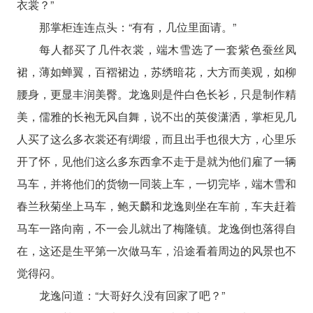
衣裳？”
那掌柜连连点头：“有有，几位里面请。”
每人都买了几件衣裳，端木雪选了一套紫色蚕丝凤
裙，薄如蝉翼，百褶裙边，苏绣暗花，大方而美观，如柳
腰身，更显丰润美臀。龙逸则是件白色长衫，只是制作精
美，儒雅的长袍无风自舞，说不出的英俊潇洒，掌柜见几
人买了这么多衣裳还有绸缎，而且出手也很大方，心里乐
开了怀，见他们这么多东西拿不走于是就为他们雇了一辆
马车，并将他们的货物一同装上车，一切完毕，端木雪和
春兰秋菊坐上马车，鲍天麟和龙逸则坐在车前，车夫赶着
马车一路向南，不一会儿就出了梅隆镇。龙逸倒也落得自
在，这还是生平第一次做马车，沿途看着周边的风景也不
觉得闷。
龙逸问道：“大哥好久没有回家了吧？”