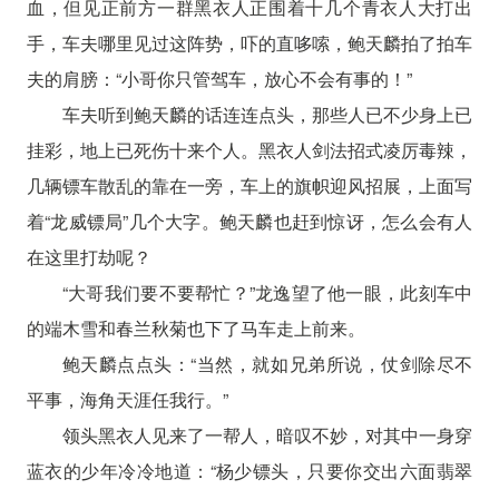
血，但见正前方一群黑衣人正围着十几个青衣人大打出
手，车夫哪里见过这阵势，吓的直哆嗦，鲍天麟拍了拍车
夫的肩膀：“小哥你只管驾车，放心不会有事的！”
车夫听到鲍天麟的话连连点头，那些人已不少身上已
挂彩，地上已死伤十来个人。黑衣人剑法招式凌厉毒辣，
几辆镖车散乱的靠在一旁，车上的旗帜迎风招展，上面写
着“龙威镖局”几个大字。鲍天麟也赶到惊讶，怎么会有人
在这里打劫呢？
“大哥我们要不要帮忙？”龙逸望了他一眼，此刻车中
的端木雪和春兰秋菊也下了马车走上前来。
鲍天麟点点头：“当然，就如兄弟所说，仗剑除尽不
平事，海角天涯任我行。”
领头黑衣人见来了一帮人，暗叹不妙，对其中一身穿
蓝衣的少年冷冷地道：“杨少镖头，只要你交出六面翡翠