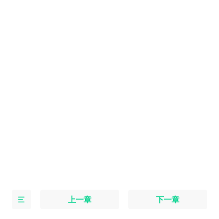
上一章
下一章