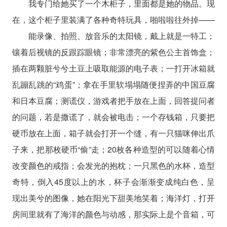
我专门给她买了一个木柜子，里面都是她的物品。现
在，这个柜子里装满了各种奇特玩具，啪啦啦往外掉——
能录像、拍照、放音乐的太阳镜，戴上就是一特工；
镶着后视镜的反跟踪眼镜；非常漂亮的紫色公主首饰盒；
插在两颗脏兮兮土豆上吸取能源的电子表；一打开冰箱就
乱蹦乱跳的“鸡蛋”；拿在手里软塌塌随便捏弄的中国豆腐
和日本豆腐；测谎仪，游戏者把手放在上面，回答提问者
的问题，若是撒谎了，就会被电击；一个存钱箱，只要把
硬币放在上面，箱子就会打开一个缝，有一只猫咪伸出爪
子来，把那枚硬币“偷”走；20枚各种造型的可以随着心情
改变颜色的戒指；会发光的抱枕；一只黑色的水杯，造型
奇特，倒入45度以上的水，杯子会渐渐变成纯白色，呈
现出美兮的图像，她在阳光下甜美地笑着；海洋灯，打开
房间里就有了海洋的颜色与动感，那实际上是个音箱，可