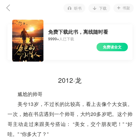
书架
听书
下载
免费下载此书，离线随时看
9999+
人已下载
免费读全文
2012·龙
尴尬的帅哥
美兮13岁，不过长的比较高，看上去像个大女孩。
一次，她在书店遇到一个帅哥，大约20多岁吧。这个帅
哥主动走过来跟美兮搭讪： “美女，交个朋友吧！” “好
哇。” “你多大了？”