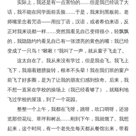
实际上，我还是有一点害怕的……但是我已经说了大
话，我不能在同学面前丢脸……于是，我来到黑板前。老
师嘴里念着咒语——用拉丁语，汉语，或者希伯来语，反
正对我来说都一样……突然我看见自己变得很小，轻飘飘
的，我隐隐约约看见自己有一张漂亮的黄色的嘴：我已经
变成了一只鸟！“啾啾！”我叫了一声，就从窗子飞走了。
这太自在了。我从来没有学过，但是我会飞。我飞上
飞下，我扇着翅膀旋转，根本不头晕！我在我们班的窗户
前飞了好多圈，是为了让我的朋友们感到惊奇。后来，我
不想一直呆在学校的操场上（我已经看够了），就顺利地
飞过学校的屋顶，到了一个花园。
整整一个上午，我都在飞呀，跳呀，吹口哨呀，还游
览那些花坛、草坪和树丛……刚到下午，我就饿了。我想
起来，这个时间，有一个老先生每天都从餐馆出来，带着