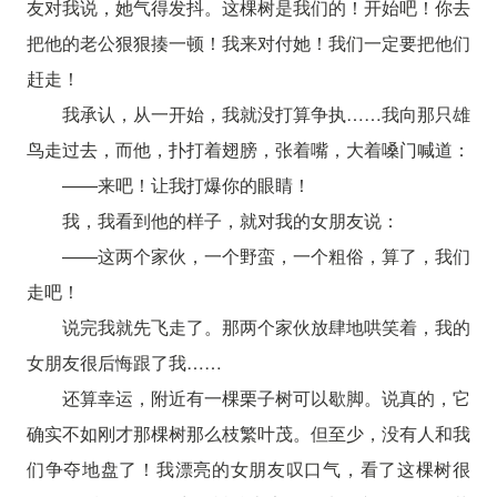
友对我说，她气得发抖。这棵树是我们的！开始吧！你去
把他的老公狠狠揍一顿！我来对付她！我们一定要把他们
赶走！
我承认，从一开始，我就没打算争执……我向那只雄
鸟走过去，而他，扑打着翅膀，张着嘴，大着嗓门喊道：
——来吧！让我打爆你的眼睛！
我，我看到他的样子，就对我的女朋友说：
——这两个家伙，一个野蛮，一个粗俗，算了，我们
走吧！
说完我就先飞走了。那两个家伙放肆地哄笑着，我的
女朋友很后悔跟了我……
还算幸运，附近有一棵栗子树可以歇脚。说真的，它
确实不如刚才那棵树那么枝繁叶茂。但至少，没有人和我
们争夺地盘了！我漂亮的女朋友叹口气，看了这棵树很