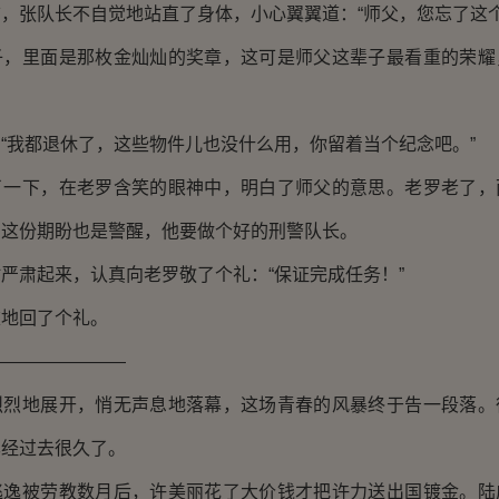
张队长不自觉地站直了身体，小心翼翼道：“师父，您忘了这个
里面是那枚金灿灿的奖章，这可是师父这辈子最看重的荣耀
我都退休了，这些物件儿也没什么用，你留着当个纪念吧。”
下，在老罗含笑的眼神中，明白了师父的意思。老罗老了，
的这份期盼也是警醒，他要做个好的刑警队长。
肃起来，认真向老罗敬了个礼：“保证完成任务！”
地回了个礼。
———————
地展开，悄无声息地落幕，这场青春的风暴终于告一段落。
已经过去很久了。
被劳教数月后，许美丽花了大价钱才把许力送出国镀金。陆