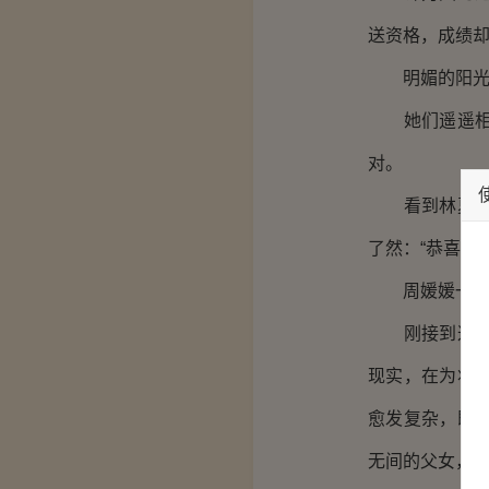
送资格，成绩
明媚的阳光洒
她们遥遥相望
对。
看到林夏手里
了然：“恭喜。”
周媛媛一句话
刚接到这一消
现实，在为将
愈发复杂，既
无间的父女，