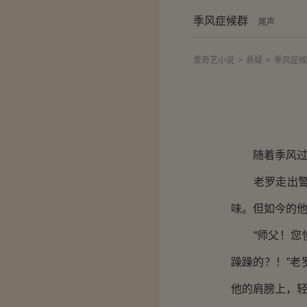
季风症候群
尾声
爱奇艺小说
>
悬疑
>
季风症候
随着季风过境
老罗走出警局
味。但如今的
“师父！您慢
躁躁的？！”
他的肩膀上，