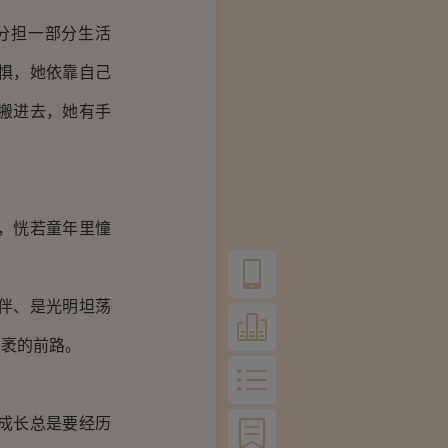
分担一部分生活
惧，她依靠自己
搬进去，她有手
，恍若童年里憧
伴、是光明坦荡
广袤的前路。
成长总是要经历