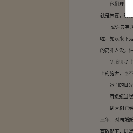
他们理所应当
就是林夏，骄
或许只有周媛
幄，她从来不
的高雅人设，
“那你呢？其
上的施舍，也
她们的目光交
周媛媛当然明
周大树已经宣
三年，对周媛
育敦促下，周