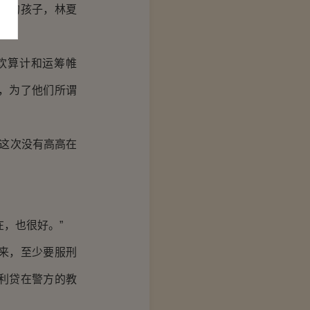
们的孩子，林夏
欢算计和运筹帷
，为了他们所谓
这次没有高高在
，也很好。”
来，至少要服刑
利贷在警方的教