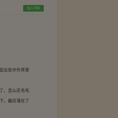
加入书架
显出些许作弄意
了，怎么还毛毛
下，最后落在了