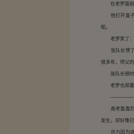
在老罗面前，
他打开盒子，
呢。
老罗笑了：“
张队长愣了一
很多年，师父
张队长顿时严
老罗也郑重
—————
高考轰轰烈烈
发生，却好像
许力因为逃逸