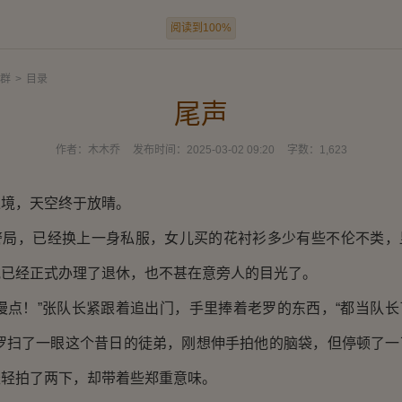
阅读到100%
群
>
目录
尾声
作者：
木木乔
发布时间：
2025-03-02 09:20
字数：
1,623
，天空终于放晴。
，已经换上一身私服，女儿买的花衬衫多少有些不伦不类，
他已经正式办理了退休，也不甚在意旁人的目光了。
点！”张队长紧跟着追出门，手里捧着老罗的东西，“都当队长
老罗扫了一眼这个昔日的徒弟，刚想伸手拍他的脑袋，但停顿了一
轻轻拍了两下，却带着些郑重意味。