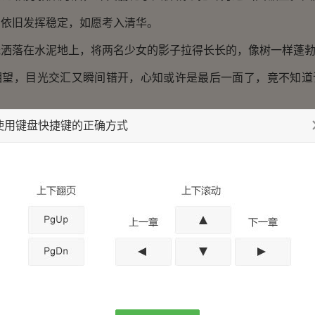
却依旧发挥稳定，如愿考入清华。
落在水泥地上，将两名少女的影子拉得长长的，像树一样蓬勃
，目光交汇又瞬间错开，心知或许是最后一面了，竟不知道
使用键盘快捷键的正确方式
的录取通知书，不是音乐学院的，而是来自波士顿的金融专
，如同温暖的湖水，浸润了林夏干涸已久的心。
息的时候，夏曼芳短暂的惊讶过后，是巨大的欣喜，她以为
来回国争夺家产着手做准备。林岳鸣也想不到其他的可能性，因
有被忤逆的愤怒，也有些许女儿成才的欣慰，但更多的是无尽的
不知何时起，再也没有旁的话说了。