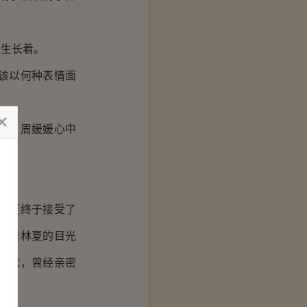
生长着。
该以何种表情面
业。周媛媛心中
林夏终于接受了
此看林夏的目光
沉默，曾经亲密