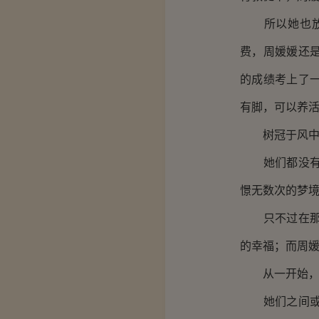
所以她也放过
费，周媛媛还
的成绩考上了
有脚，可以养
树冠于风中柔
她们都没有伸
憬无数次的梦
只不过在那个
的幸福；而周
从一开始，
她们之间或许