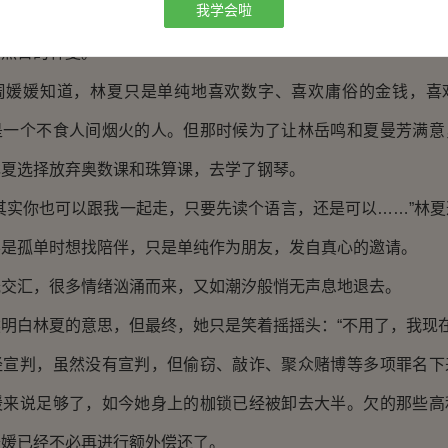
我学会啦
地设想着，林夏是抱有怎样的目的，却忘了林夏不仅仅是他
如烈日的林夏。
媛知道，林夏只是单纯地喜欢数字、喜欢庸俗的金钱，喜
是一个不食人间烟火的人。但那时候为了让林岳鸣和夏曼芳满意
林夏选择放弃奥数课和珠算课，去学了钢琴。
实你也可以跟我一起走，只要先读个语言，还是可以……”林夏
不是孤单时想找陪伴，只是单纯作为朋友，发自真心的邀请。
汇，很多情绪汹涌而来，又如潮汐般悄无声息地退去。
白林夏的意思，但最终，她只是笑着摇摇头：“不用了，我现在
判，虽然没有宣判，但偷窃、敲诈、聚众赌博等多项罪名下
媛来说足够了，如今她身上的枷锁已经被卸去大半。欠的那些高
媛媛已经不必再进行额外偿还了。