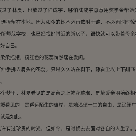
了林夏，也放过了陆成宇，哪怕陆成宇愿意用奖学金帮她
是选择留在本地。因为如今的她不必再依附于谁，不必再时时惊
一所师范学校，也已经找好附近的新房子，很快就可以带着母亲
活好自己。
柔摇摆，粉红色的花蕊悄然落在发间。
手拂去肩头的花蕊，只是久久站在树下，静看尘埃上下翻飞
境。
梦里，林夏看见的是高台之上繁花璀璨、是挚爱亲朋始终相
媛媛看见的，是遥远陌生的彼岸，是她渴望一生的自由，是辽阔
就是如此。
有过珍贵的时光，但如今，是时候去去面对各自的人生了。