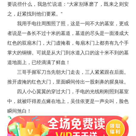
要说些什么，我急忙说道：“大家别琢磨了，既来之则安
之，赶紧找到他们要紧。”
我用手电往周围照了照，这是一间不大的墓室，更或
者说是一条长不过十米的墓道，墓道的尽头是一面漆成大
红色的双扇木门，大门虚掩着，每扇木门上都夯有九个手
掌大的铜铆。可就是从大门到水道入口的这十米不到的墓
道地面上，已经滴满了鲜血！
三哥手握军刀当先朝大门走去，三人紧紧跟在后面。
推开虚掩的红色大门，里面瞬间传出一股刺鼻的腥臭味。
四人小心翼翼的穿过大门，手电的光线刚刚照到墓室
中，就被吓得差点瘫在地上，吴佳依更是一声尖叫，脸色
瞬间煞白！