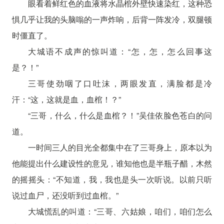
眼看着鲜红色的血液将水晶棺外壁快速染红，这种恐
惧几乎让我的头脑嗡的一声炸响，后背一阵发冷，双腿顿
时僵直了。
大城语不成声的惊叫道：“怎，怎，怎么回事这
是？！”
三哥使劲咽了口吐沫，两眼发直，满脸都是冷
汗：“这，这就是血，血棺！？”
“三哥，什么，什么是血棺？！”吴佳依脸色苍白的问
道。
一时间三人的目光全都集中在了三哥身上，原本以为
他能提出什么建设性的意见，谁知他也是半瓶子醋，木然
的摇摇头：“不知道，我，我也是头一次听说。以前只听
说过血尸，还没听到过血棺。”
大城慌乱的叫道：“三哥、六姑娘，咱们，咱们怎么