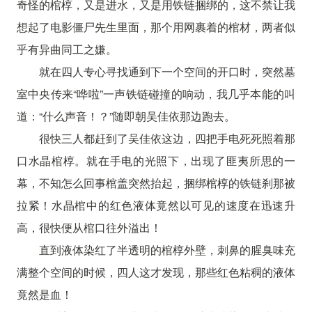
奇怪的棺椁，又是进水，又是用铁链捆绑的，这不禁让我
想起了电影僵尸先生里面，那个用网裹着的棺材，两者似
乎有异曲同工之嫌。
就在四人专心寻找通到下一个空间的开口时，突然墓
室中央传来“哗啦”一声铁链碰撞的响动，我几乎本能的叫
道：“什么声音！？”随即朝吴佳依那边跑去。
很快三人都赶到了吴佳依这边，四把手电死死照着那
口水晶棺椁。就在手电的光照下，出现了匪夷所思的一
幕，不知怎么回事棺盖突然抬起，捆绑棺椁的铁链刹那被
拉紧！水晶棺中的红色液体竟然以可见的速度在迅速升
高，很快便从棺口往外溢出！
直到液体染红了半透明的棺椁外壁，刺鼻的腥臭味充
满整个空间的时候，四人这才发现，那些红色粘稠的液体
竟然是血！