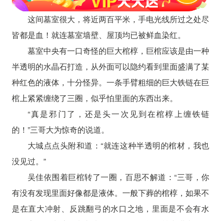
这间墓室很大，将近两百平米，手电光线所过之处尽
皆都是血！就连墓室墙壁、屋顶均已被鲜血染红。
墓室中央有一口奇怪的巨大棺椁，巨棺应该是由一种
半透明的水晶石打造，从外面可以隐约看到里面盛满了某
种红色的液体，十分怪异。一条手臂粗细的巨大铁链在巨
棺上紧紧缠绕了三圈，似乎怕里面的东西出来。
“真是邪门了，还是头一次见到在棺椁上缠铁链
的！”三哥大为惊奇的说道。
大城点点头附和道：“就连这种半透明的棺材，我也
没见过。”
吴佳依围着巨棺转了一圈，百思不解道：“三哥，你
有没有发现里面好像都是液体。一般下葬的棺椁，如果不
是在直大冲射、反跳翻弓的水口之地，里面是不会有水