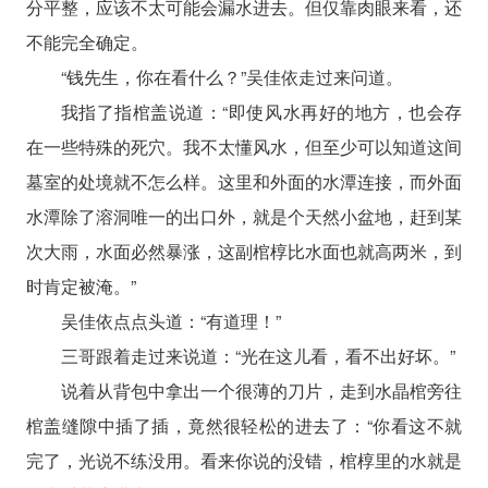
分平整，应该不太可能会漏水进去。但仅靠肉眼来看，还
不能完全确定。
“钱先生，你在看什么？”吴佳依走过来问道。
我指了指棺盖说道：“即使风水再好的地方，也会存
在一些特殊的死穴。我不太懂风水，但至少可以知道这间
墓室的处境就不怎么样。这里和外面的水潭连接，而外面
水潭除了溶洞唯一的出口外，就是个天然小盆地，赶到某
次大雨，水面必然暴涨，这副棺椁比水面也就高两米，到
时肯定被淹。”
吴佳依点点头道：“有道理！”
三哥跟着走过来说道：“光在这儿看，看不出好坏。”
说着从背包中拿出一个很薄的刀片，走到水晶棺旁往
棺盖缝隙中插了插，竟然很轻松的进去了：“你看这不就
完了，光说不练没用。看来你说的没错，棺椁里的水就是