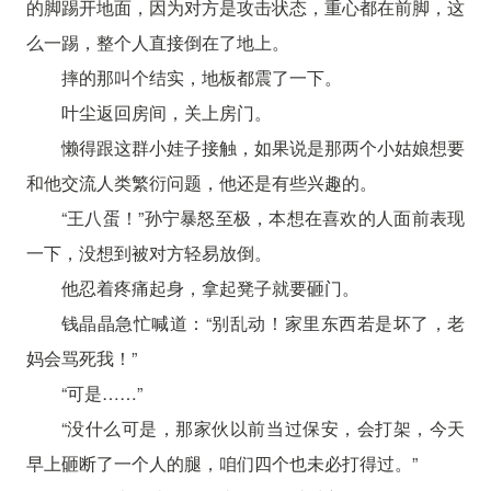
的脚踢开地面，因为对方是攻击状态，重心都在前脚，这
么一踢，整个人直接倒在了地上。
摔的那叫个结实，地板都震了一下。
叶尘返回房间，关上房门。
懒得跟这群小娃子接触，如果说是那两个小姑娘想要
和他交流人类繁衍问题，他还是有些兴趣的。
“王八蛋！”孙宁暴怒至极，本想在喜欢的人面前表现
一下，没想到被对方轻易放倒。
他忍着疼痛起身，拿起凳子就要砸门。
钱晶晶急忙喊道：“别乱动！家里东西若是坏了，老
妈会骂死我！”
“可是……”
“没什么可是，那家伙以前当过保安，会打架，今天
早上砸断了一个人的腿，咱们四个也未必打得过。”