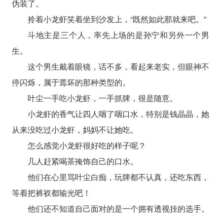
伪装了。
拎着小龙虾笑着坐到沙发上，“既然如此那就来吧。”
斗地主是三个人，率先上场的是孙宁和另外一个男
生。
这个男生戴着眼镜，话不多，看起来老实，但眼神不
停闪烁，属于蔫坏的那种类型的。
叶尘一手吃小龙虾，一手抓牌，很是随意。
小龙虾的香气让四人咽了咽口水，特别是钱晶晶，她
从来没吃过小龙虾，妈妈不让她吃。
怎么感觉小龙虾很好吃的样子呢？
几人赶紧喝茶掩饰自己的口水。
他们在心里骂叶尘白痴，玩牌都不认真，还吃东西，
等着把裤衩都输光吧！
他们还不知道自己面对的是一个拥有透视挂的选手。