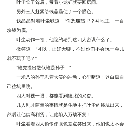
叶尘耸了耸肩，带着小龙虾就要回房间。
另外三人赶紧给钱晶晶使了一个眼色。
钱晶晶对着叶尘喊道：“你想赚钱吗？斗地主，一百
块钱为底。”
叶尘动作一顿，他隐约猜到这四人密谋什么了。
微笑道：“可以，正好无聊，不过你们不会玩一会儿
就不玩了吧？”
“谁先提出散伙谁是孙子！”
一米八的孙宁忍着大笑的冲动，心里暗道：这白痴自
己往坑里跳。
四人对视一眼，都能看到彼此的兴奋。
几人刚才商量的事情就是斗地主把叶尘的钱坑出来，
然后让他借高利贷，让他陷入万劫不复！
叶尘看着四人偷偷使眼色差点笑出来，他们也太不会