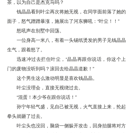
茶，以为自己是杰克马吗？
钱晶晶看到叶尘再次将她无视，在同学面前落了她的
面子，怒气蹭蹭暴涨，施展出了河东狮吼：“叶尘！！”
怒吼声在别墅中回荡。
一位身高一米八，有着一头锡纸烫发的男子见钱晶晶
生气，跟着怒了。
迅速冲过去拦住叶尘，“晶晶再跟你说话，你这个上
门的废物没听到吗？滚回去给晶晶道歉！”
这个男生这么激动明显是喜欢钱晶晶。
叶尘没理会，直接无视绕过去。
“混蛋！本少爷在跟你说话！”
孙宁年轻气盛，见自己被无视，火气直接上来，抡起
拳头就砸了过去。
叶尘头也没回，脑袋一侧躲开攻击，回身抬腿将对方