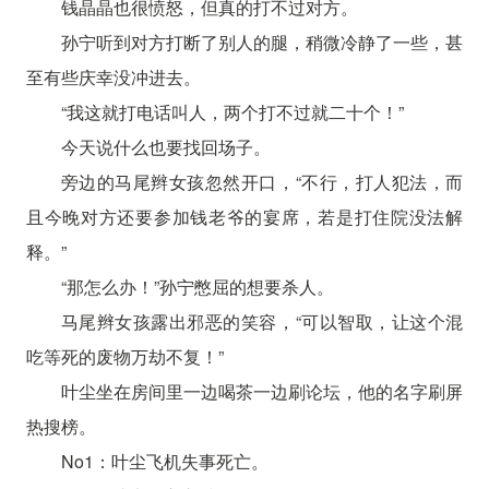
钱晶晶也很愤怒，但真的打不过对方。
孙宁听到对方打断了别人的腿，稍微冷静了一些，甚
至有些庆幸没冲进去。
“我这就打电话叫人，两个打不过就二十个！”
今天说什么也要找回场子。
旁边的马尾辫女孩忽然开口，“不行，打人犯法，而
且今晚对方还要参加钱老爷的宴席，若是打住院没法解
释。”
“那怎么办！”孙宁憋屈的想要杀人。
马尾辫女孩露出邪恶的笑容，“可以智取，让这个混
吃等死的废物万劫不复！”
叶尘坐在房间里一边喝茶一边刷论坛，他的名字刷屏
热搜榜。
No1：叶尘飞机失事死亡。