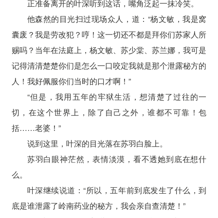
正准备离开的叶深听到这话，嘴角泛起一抹冷笑。
他森然的目光扫过现场众人，道：“杨文敏，我是窝
囊废？我是劳改犯？哼！这一切还不都是拜你们苏家人所
赐吗？当年在法庭上，杨文敏、苏少棠、苏兰娜，我可是
记得清清楚楚你们是怎么一口咬定我就是那个泄露秘方的
人！我好佩服你们当时的口才啊！”
“但是，我用五年的牢狱生活，想清楚了过往的一
切，在这个世界上，除了自己之外，谁都不可靠！包
括……老婆！”
说到这里，叶深的目光落在苏羽白脸上。
苏羽白眼神茫然，表情淡漠，看不透她到底在想什
么。
叶深继续说道：“所以，五年前到底发生了什么，到
底是谁泄露了岭南药业的秘方，我会亲自查清楚！”