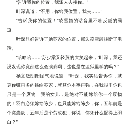
“告诉我你的位置，我派人去接你。”
叶深说道：“不用，你给我位置，我去……”
“告诉我你的位置！”凌雪颜的话音里不容反驳的霸
道。
叶深只好告诉了她苏家的位置，那边凌雪颜挂断了电
话。
“哈哈哈……”苏少棠又轻蔑的大笑起来，“叶深，我还
没发现你竟然这么会演戏啊，这也是在监狱里学的吗？”
杨文敏阴阳怪气地说道：“叶深，我实话告诉你，就
算你赚再多的钱给苏家，就算你本事再强，在我眼里你也
只是一个废物！我的女儿，是绝对不能嫁给你一个废物
的！羽白必须嫁给陈少，也只能嫁给陈少，你，五年前是
个窝囊废，五年后是个劳改犯，你说，你凭什么配得上羽
白？”