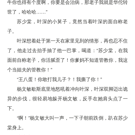
牛你也得有个度啊，你要是会治病，那老子我就是华佗转
世了，哈哈哈……”
苏少棠，叶深的小舅子，竟然当着叶深的面自称老
子。
叶深想着处于第一天在家里见到的情形，再也忍不住
了，他走过去抬手抽了他一巴掌，喝道：“苏少棠，在我
面前自称老子，你活腻歪了！你爹妈不知道管教你，我这
个当姐夫的管教你！”
“王八蛋！你敢打我儿子？！我撕了你！”
杨文敏歇斯底里地怒吼着冲向叶深，叶深双脚迈出诡
异的步伐，很轻易地躲开杨文敏，反手在她肩头点了一
下。
“啊！”杨文敏大叫一声，一下子朝前跌倒，趴在苏少
棠身上。