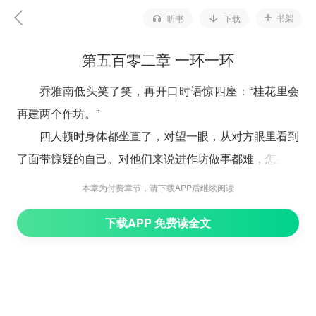
书架
听书
下载
第五百零二章 一环一环
乔雅南低头笑了笑，再开口时语惊四座：“桂花里会
再建两个作坊。”
四人顿时身体都坐直了，对望一眼，从对方眼里看到
了面带惊疑的自己。对他们来说进作坊做事都难，怎么到
乔雅南这里，建作坊都是这么轻易的事？
本章为付费章节，请下载APP后继续阅读
说她是讲大话吧，那么大个‘乔记’也不是吹出来的，
下载APP 免费读全文
那现在把这个事说给他们听……
赵田忙道：“有什么用得上我们的你只管说。”