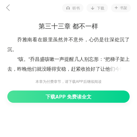
书架
听书
下载
第三十三章 都不一样
乔雅南看在眼里虽然并不意外，心仍是往深处沉了
沉。
“咳。”乔昌盛咳嗽一声提醒几人别忘形：“把梯子架上
去，昨晚他们就没睡得安稳，赶紧收拾好了让他们今晚睡
个安稳觉。”
本章为付费章节，请下载APP后继续阅读
几人干活都是把好手，利落的架好梯子爬上屋顶开始
下载APP 免费读全文
捡拾。
乔昌盛指着他担来的一担瓦片道：“头先家里捡拾的
时候多准备了些瓦片，我把剩下的都带来了，估摸着应该
够。”