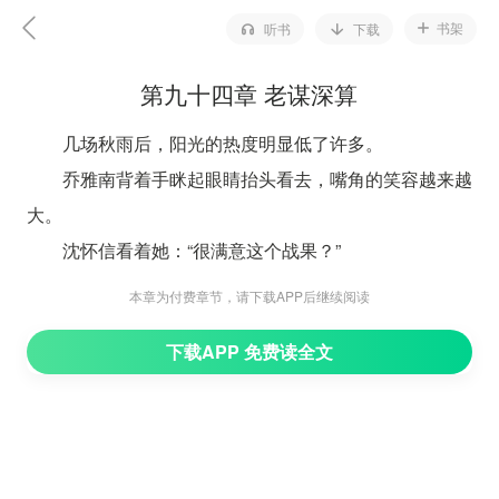
书架
听书
下载
第九十四章 老谋深算
几场秋雨后，阳光的热度明显低了许多。
乔雅南背着手眯起眼睛抬头看去，嘴角的笑容越来越
大。
沈怀信看着她：“很满意这个战果？”
“恩，很满意。”乔雅南笑出声来：“像我这么大义的人
本章为付费章节，请下载APP后继续阅读
不多了，乔家得好好珍惜。”
下载APP 免费读全文
沈怀信也背着手，抬起头用同样的角度看向乔姑娘看
的方向。小舅不解他为什么会因为一个相识不久的姑娘而
滞留在此，他相信只要