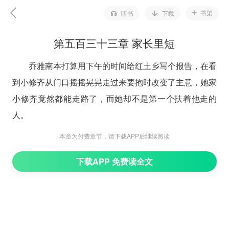
书架
听书
下载
第五百三十三章 家长里短
乔雅南本打算用下午的时间给红土乡写个报告，在看
到小修齐从门口摇摇晃晃走过来要抱时改变了主意，她家
小修齐竟然都能走路了，而她却不是第一个扶着他走的
人。
抱着小弟，乔雅南有些愧疚，这段时间她一直忙自己
本章为付费章节，请下载APP后继续阅读
的事，对两个弟弟的关心少了。
下载APP 免费读全文
这事反正也不急，她索性把时间空出来陪了小修齐一
个下午，又去了修成那，看了看他最近写的东西，仔细