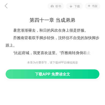
书架
听书
下载
第四十一章 当成弟弟
暑意渐渐褪去，秋日的风吹在身上很是舒服。
乔雅南背着双手脚步轻快，沈怀信不自觉的加快脚步
跟上。
“比起府城，我更喜欢这里。”乔雅南转身倒着走：“你
是不是从没有离贫苦老百姓这么近过？”
本章为付费章节，请下载APP后继续阅读
沈怀信老实的点头，怕她摔着还得紧紧盯着路：“书
下载APP 免费读全文
上说穷山恶水出刁民，这里的人没有给我那种感觉……小
心。”
乔雅南转过身去看路：“大概是因为