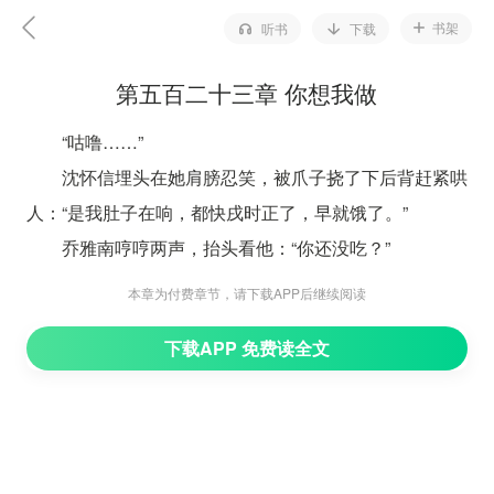
书架
听书
下载
第五百二十三章 你想我做
“咕噜……”
沈怀信埋头在她肩膀忍笑，被爪子挠了下后背赶紧哄
人：“是我肚子在响，都快戌时正了，早就饿了。”
乔雅南哼哼两声，抬头看他：“你还没吃？”
“等你一起。”沈怀信扶着她坐好，将她散乱了的头发
本章为付费章节，请下载APP后继续阅读
拨弄到耳后，声音轻软：“别给自己太大的压力，用尽我
下载APP 免费读全文
们的能力、手段和头脑，能做到什么地步就做到什么地
步，拼尽全力了，我们便仰