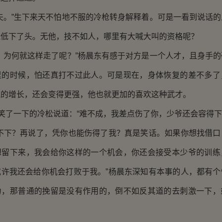
。”生下来天不怕地不服的冷枪转身解释着。可是一看到说话的
能低下了头。无他，技不如人，哪里有大喊大叫的资格呢？
为何就这样走了呢？”杨晨东有感于对方是一个人才，且身手的
里的时候，怕还真打不过此人。可是现在，身体恢复的差不多了
气的增长，还会变得更强，他也就更加的喜欢这种武才。
了一下的冷松说道：“难不成，我差点伤了你，少爷还会容得下
下？再说了，凭你也能伤得了我？真是笑话。如果你想找借口
想留下来，我会给你这样的一个机会，你还会接受本少爷的训练
或许我还会给你机会打败于我。”杨晨东深知有本事的人，都有个
力，那普通的挽留是没有作用的，倒不如反其道的去刺激一下，