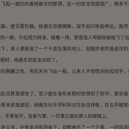
，飞起一腿扫向着杨晨东的脖颈，这一扫攻击范围极广，根本不
，便无需在躲。杨晨东双眼微眯，双手如闪电般伸出，竟然
来的一脚，尔后用力转身，接着一甩，那是连人带腿就被抛飞了
，来人便是用了一个千金坠落到地上，但脚步依然是虚浮的
站稳时，杨晨东的反击也到了。
胸脯之处，有如天外飞仙一般。让来人于惊慌间抬起双手，
应算是很快了，至少能在身形未稳时就想到了防守，便非是
拳原本就是虚招，杨晨东似乎早料到对方会这样做，在右手被架
出，手掌张开，变拳为掌，一巴掌正扇在那人的眼睛上。
又准，在根本没有防备下，双眼被击了一个正着，一时间双