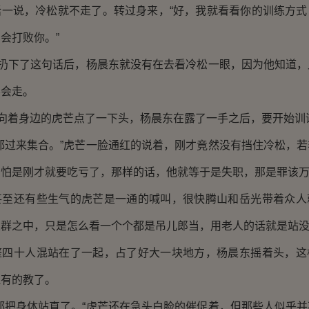
说，冷松就不走了。转过身来，“好，我就看看你的训练方式
会打败你。”
扔下了这句话后，杨晨东就没有在去看冷松一眼，因为他知道，
不会走。
向着身边的虎芒点了一下头，杨晨东在露了一手之后，要开始训
过来集合。”虎芒一脸通红的说着，刚才竟然没有挡住冷松，若
，怕是刚才就要吃亏了，那样的话，他就等于是失职，那是罪该
还有些生气的虎芒是一通的喊叫，很快腾山和岳光带着众人
人群之中，只是怎么看一个个都是吊儿郎当，用老人的话就是站
十人混站在了一起，占了好大一块地方，杨晨东摇着头，这
还有的教了。
把身体站直了。“虎芒还在急头白脸的催促着，但那些人似乎并