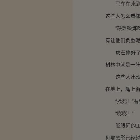
马车在来到林
这些人怎么看
“缺乏锻炼呀
有让他们负重
虎芒停好了马
树林中就是一
这些人出现之
在地上，嘴上
“找死！”看
“嘭嘭！”
眨眼间的工夫
见那黑影已经