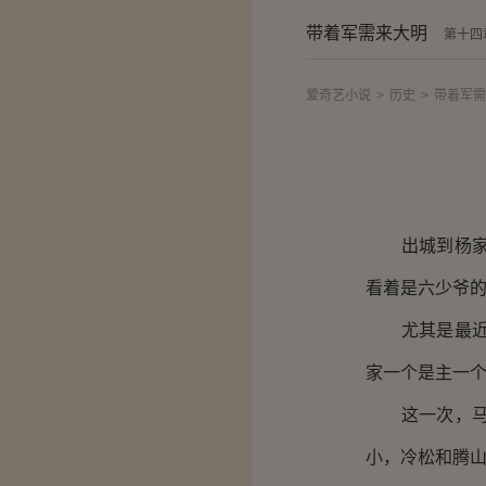
带着军需来大明
第十四
爱奇艺小说
>
历史
>
带着军需
出城到杨家庄
看着是六少爷
尤其是最近以
家一个是主一
这一次，马车
小，冷松和腾