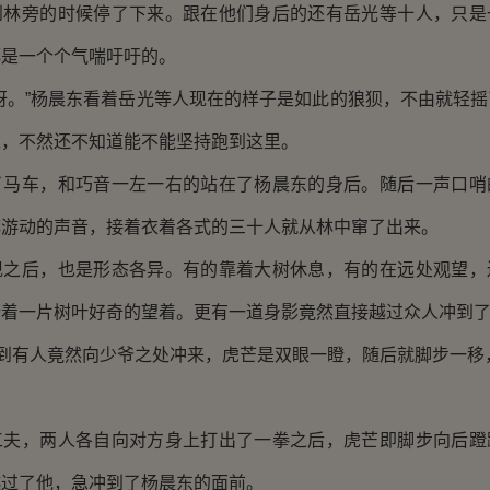
旁的时候停了下来。跟在他们身后的还有岳光等十人，只是
都是一个个气喘吁吁的。
。”杨晨东看着岳光等人现在的样子是如此的狼狈，不由就轻摇
呢，不然还不知道能不能坚持跑到这里。
车，和巧音一左一右的站在了杨晨东的身后。随后一声口哨
阵游动的声音，接着衣着各式的三十人就从林中窜了出来。
后，也是形态各异。有的靠着大树休息，有的在远处观望，
衔着一片树叶好奇的望着。更有一道身影竟然直接越过众人冲到
到有人竟然向少爷之处冲来，虎芒是双眼一瞪，随后就脚步一移
，两人各自向对方身上打出了一拳之后，虎芒即脚步向后蹬
越过了他，急冲到了杨晨东的面前。