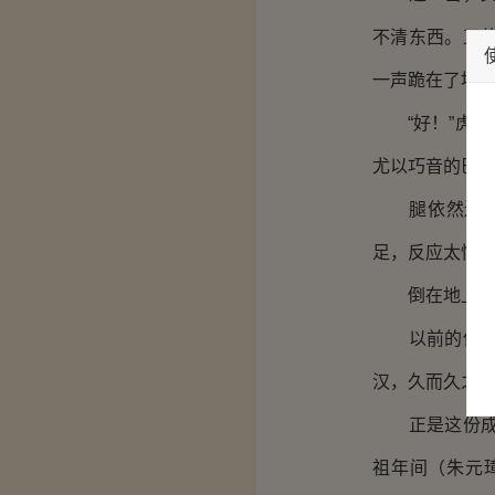
不清东西。正
一声跪在了地
“好！”虎芒
尤以巧音的巴
腿依然还是保
足，反应太慢，
倒在地上，正
以前的他一直
汉，久而久之
正是这份成绩
祖年间（朱元