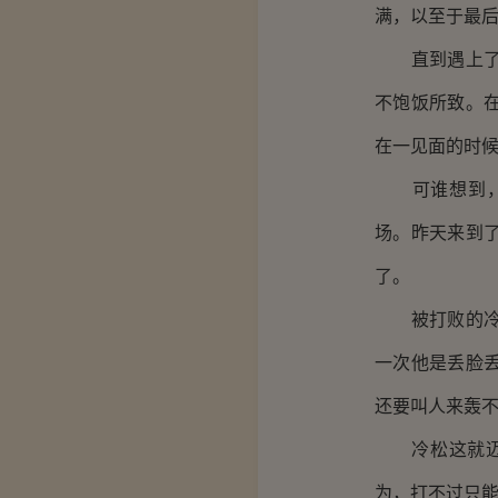
满，以至于最
直到遇上了在
不饱饭所致。
在一见面的时
可谁想到，一
场。昨天来到
了。
被打败的冷松
一次他是丢脸
还要叫人来轰
冷松这就迈步
为，打不过只能