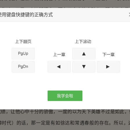
值此时，又是一大边腿涌来，砸在了来人的肩膀上，强大的力量
使用键盘快捷键的正确方式
上，尔后力道不减，继续下压，一记狗啃屎，脸与地面来了一个
是第一个反过神来，当即就是掌手叫好。随后，众四十余人皆是
掌拍的最勤，只是一会的工夫，一双小心手就变红了起来。
持着伸起的动作，直到掌声响起，这才慢慢下落，尔后摇了
招式不知变化，太差太差。”
把泥土由口中吐出的冷松当真是有口难言。
是很骄傲的。很小的时候就喜欢习武，又因为是军户出身，
我学会啦
，学到了不少实用的东西，成为了他们那个卫所的第一高手。
，让他心中十分的骄傲，一度的以为天下英雄不过是如此，
璋时代）的话，那一定是有如徐达和常遇春般的存在。所以，