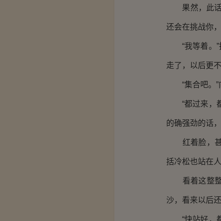
果然，此话一
还会在挑战你，
“我等着。”
走了，以后更
“集合吧。”
“都过来，都
的确强劲的话
红着脸，甚至
括冷松也站在
看着这整整四
沙，看来以后
“快站好，都