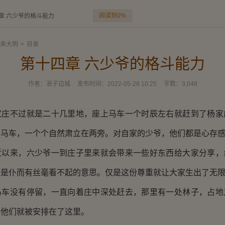
阅读到0%
章 六少爷的格斗能力
来大明
>
目录
第十四章 六少爷的格斗能力
作者：
浪子边城
发布时间：
2022-05-28 10:25
字数：
3,048
不过就是二十几里地，座上马车一个时辰左右就赶到了杨家
的马车，一个个自然肃立在两旁。对自家的少爷，他们都是心存
来，六少爷一到庄子里来就会带来一些好东西给大家分享，
个是仆而有丝毫看不起的意思。仅是这份尊重就让大家生出了无
没有停留，一直向着庄中深处赶去，那里有一处林子，占地
山他们就被安排在了这里。