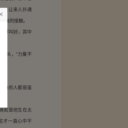
直接让来人扑通
近距离的接触。
鼓掌叫好，其中
摇头，“力量不
身边的人都是蛮
倘若是他生在太
这才一直心中不