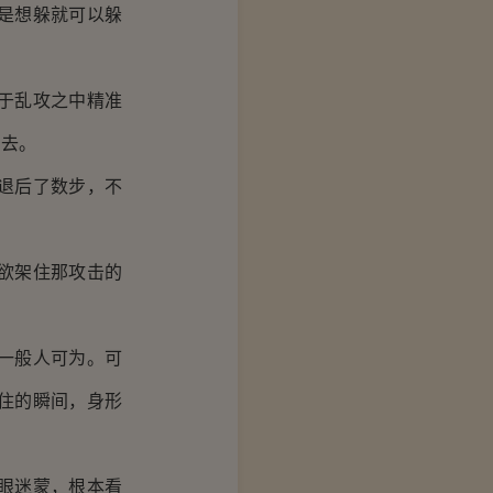
是想躲就可以躲
于乱攻之中精准
出去。
退后了数步，不
欲架住那攻击的
一般人可为。可
住的瞬间，身形
眼迷蒙，根本看