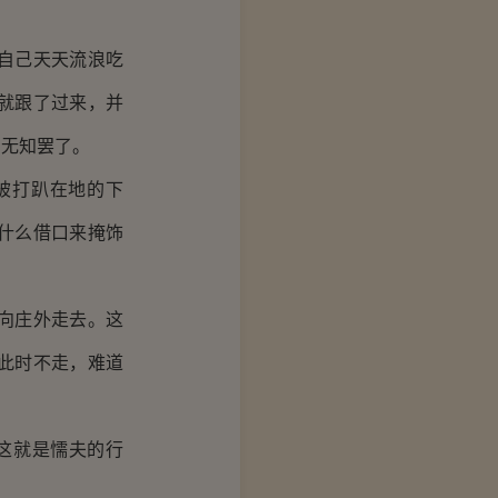
。
自己天天流浪吃
就跟了过来，并
的无知罢了。
被打趴在地的下
什么借口来掩饰
向庄外走去。这
此时不走，难道
这就是懦夫的行