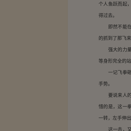
个人鱼跃而起
得过去。
即然不能在躲
的抓到了那飞
强大的力量下
等身形完全的
一记飞拳砸向
手势。
要说来人的反
惜的是，这一
一转，左手伸
这一击，又快