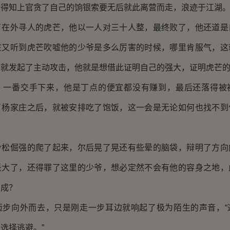
后得知上官贪了自己的饷银索要无后就此离营而走，浪迹于江湖
外寻人的虎芒，他以一人对三十人整，最终败了，他还道是
在又听到虎芒吹嘘他的少爷是多么厉害的时候，哪里肯服气，这
候就发起了主动攻击，他就是想借此证明自己的强大，证明虎芒
番交手下来，他是丁点的便宜都没有赚到，最后还落得被
了杨家庄之后，就被安排吃了饱饭，这一会是无论如何也找不到
倔强的爬了起来，尔后晃了晃还有些晕的脑袋，辩明了方向
丢大了，还得罪了这里的少爷，想必定然不会有他的容身之地，
不成？
向外而去，只是刚走一步耳边就响起了极为陌生的声音，“
选择逃避。”