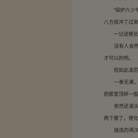
“保护六少爷
八方就冲了过
一记送臂长拳
没有人会怀疑
才可以的吧。
但如此凌厉的
一拳无果，接
把那里顶碎一
依然还是头向
两下罢了，便
接连的两次攻