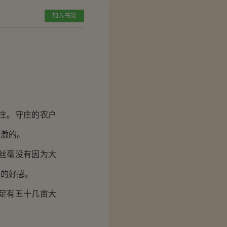
加入书架
庄。守庄的农户
感激的。
丝毫没有因为大
限的好感。
足有五十几亩大