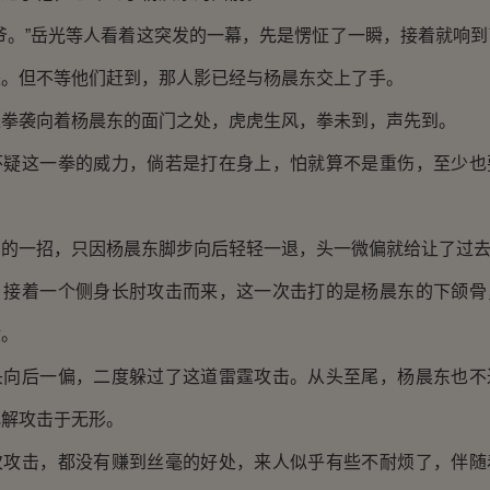
。”岳光等人看着这突发的一幕，先是愣怔了一瞬，接着就响到
来。但不等他们赶到，那人影已经与杨晨东交上了手。
袭向着杨晨东的面门之处，虎虎生风，拳未到，声先到。
这一拳的威力，倘若是打在身上，怕就算不是重伤，至少也
一招，只因杨晨东脚步向后轻轻一退，头一微偏就给让了过
着一个侧身长肘攻击而来，这一次击打的是杨晨东的下颌骨
般。
后一偏，二度躲过了这道雷霆攻击。从头至尾，杨晨东也不
化解攻击于无形。
击，都没有赚到丝毫的好处，来人似乎有些不耐烦了，伴随