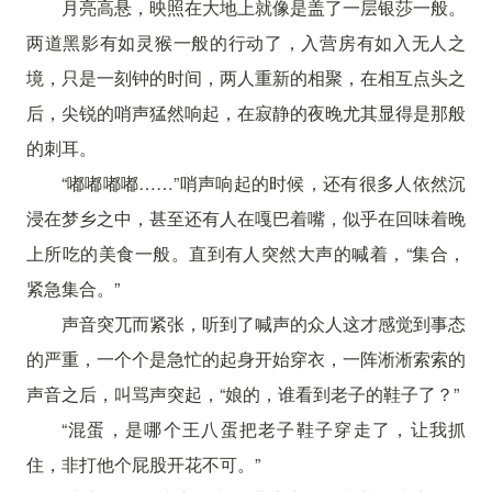
月亮高悬，映照在大地上就像是盖了一层银莎一般。
两道黑影有如灵猴一般的行动了，入营房有如入无人之
境，只是一刻钟的时间，两人重新的相聚，在相互点头之
后，尖锐的哨声猛然响起，在寂静的夜晚尤其显得是那般
的刺耳。
“嘟嘟嘟嘟……”哨声响起的时候，还有很多人依然沉
浸在梦乡之中，甚至还有人在嘎巴着嘴，似乎在回味着晚
上所吃的美食一般。直到有人突然大声的喊着，“集合，
紧急集合。”
声音突兀而紧张，听到了喊声的众人这才感觉到事态
的严重，一个个是急忙的起身开始穿衣，一阵淅淅索索的
声音之后，叫骂声突起，“娘的，谁看到老子的鞋子了？”
“混蛋，是哪个王八蛋把老子鞋子穿走了，让我抓
住，非打他个屁股开花不可。”