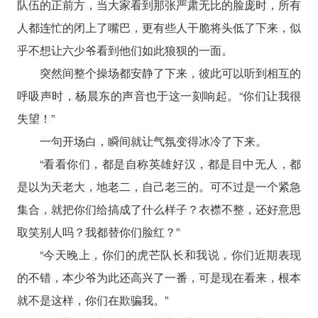
队伍的正前方，当大家看到那张严肃无比的脸庞时，所有
人都连忙的闭上了嘴巴，更有些人干脆将头低了下来，似
乎不想让六少爷看到他们如此狼狈的一面。
突然间整个操场都安静了下来，彼此可以听到相互的
呼吸声时，杨晨东的声音也于这一刻响起。“你们让我很
失望！”
一句开场白，瞬间就让气氛变得冰冷了下来。
“看看你们，都是自称英雄好汉，都是目中无人，都
是以为天老大，地老二，自己老三的。可不过是一个紧急
集合，就把你们给搞成了什么样子？衣襟不整，还好意思
取笑别人吗？我都替你们脸红？”
“今天晚上，你们的虎芒队长和我说，你们近期表现
的不错，本少爷为此还高兴了一番，可是现在看来，根本
就不是这样，你们在欺骗我。”