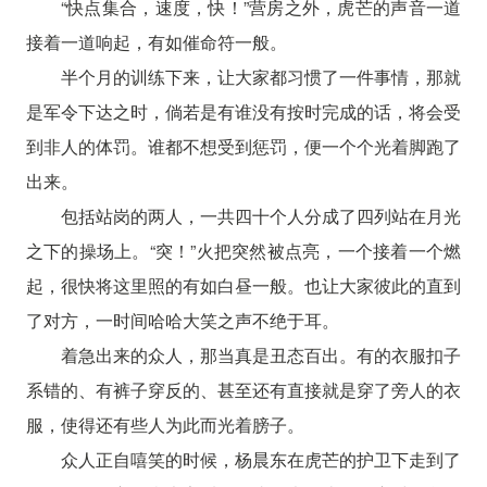
“快点集合，速度，快！”营房之外，虎芒的声音一道
接着一道响起，有如催命符一般。
半个月的训练下来，让大家都习惯了一件事情，那就
是军令下达之时，倘若是有谁没有按时完成的话，将会受
到非人的体罚。谁都不想受到惩罚，便一个个光着脚跑了
出来。
包括站岗的两人，一共四十个人分成了四列站在月光
之下的操场上。“突！”火把突然被点亮，一个接着一个燃
起，很快将这里照的有如白昼一般。也让大家彼此的直到
了对方，一时间哈哈大笑之声不绝于耳。
着急出来的众人，那当真是丑态百出。有的衣服扣子
系错的、有裤子穿反的、甚至还有直接就是穿了旁人的衣
服，使得还有些人为此而光着膀子。
众人正自嘻笑的时候，杨晨东在虎芒的护卫下走到了