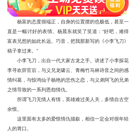
杨富的态度很端正，自身的位置摆的也极低，甚至一
直是一幅讨好的表情。杨晨东就笑了笑道：“好吧，难得
富表兄想的如此长远。巧音，把我那新写的《小李飞刀》
稿子拿过来。”
小李飞刀，出自一代大家古龙之手。讲述了小李探花
李寻欢辞官后，与义兄龙啸云、青梅竹马林诗音之间的感
情纠葛，与惊鸿仙子杨艳的悲伤之恋，与义弟阿飞的兄弟
之情导致的一系列恩怨情仇。
所谓飞刀无情人有情，英雄难过美人关，多情自古空
余恨。
这里面有太多的爱恨情仇描叙，相信一定会对很年轻
人的胃口。