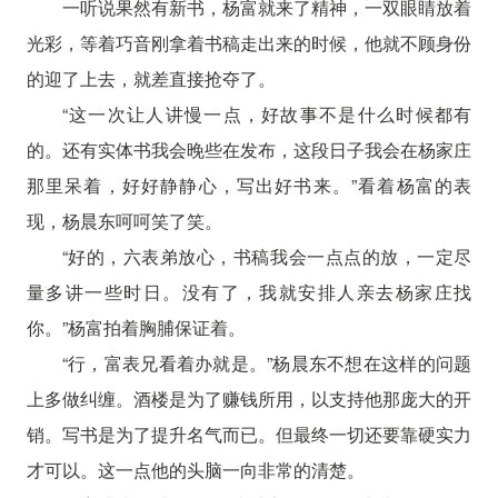
一听说果然有新书，杨富就来了精神，一双眼睛放着
光彩，等着巧音刚拿着书稿走出来的时候，他就不顾身份
的迎了上去，就差直接抢夺了。
“这一次让人讲慢一点，好故事不是什么时候都有
的。还有实体书我会晚些在发布，这段日子我会在杨家庄
那里呆着，好好静静心，写出好书来。”看着杨富的表
现，杨晨东呵呵笑了笑。
“好的，六表弟放心，书稿我会一点点的放，一定尽
量多讲一些时日。没有了，我就安排人亲去杨家庄找
你。”杨富拍着胸脯保证着。
“行，富表兄看着办就是。”杨晨东不想在这样的问题
上多做纠缠。酒楼是为了赚钱所用，以支持他那庞大的开
销。写书是为了提升名气而已。但最终一切还要靠硬实力
才可以。这一点他的头脑一向非常的清楚。