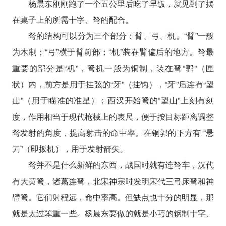
杨晨东刚刚跑了一个五公里后吃了早饭，就见到了摆
在桌子上的所需十字、弩的配合。
弩的结构可以分为三个部分：臂、弓、机。“臂”一般
为木制；“弓”横于臂前部；“机”装在臂偏后的地方。弩最
重要的部分是“机”，弩机一般为铜制，装在弩“郭”（匣
状）内，前方是用于挂弦的“牙”（挂钩），“牙”后连有“望
山”（用于瞄准的准星）；西汉开始弩的“望山”上刻有刻
度，作用相当于现代枪械上的表尺，便于按目标距离调整
弩发射的角度，提高射击的命中率。在铜郭的下方有 “悬
刀”（即扳机），用于发射箭矢。
弩并不是什么新鲜的东西，战国时就有连弩车，汉代
有大黄弩，诸葛连弩，北宋神宗时发明宋代三弓床弩和神
臂弩。它们射程远，命中率高。但缺点也十分的明显，那
就是太过笨重一些。杨晨东要做的就是小巧的钢制十字、