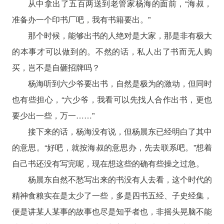
从中拿出了五百两送到老管家杨海的面前，“海叔，
准备办一个印书厂吧，我有书籍要出。”
那个时候，能够出书的人绝对是大家，那是非有极大
的本事才可以做到的。不然的话，私人出了书而无人购
买，岂不是自砸招牌吗？
杨海听到六少爷要出书，自然是极为的激动，但同时
也有些担心，“六少爷，我看可以先找人合作出书，更也
要少出一些，万一……”
接下来的话，杨海没有说，但杨晨东已经明白了其中
的意思。“好吧，就按海叔的意思办，先去联系吧。”想着
自己书还没有写完呢，现在想这些的确有些操之过急。
杨晨东自然不愁写出来的书没有人去看，这个时代的
精神食粮实在是太少了一些，多是四书五经、子史经集，
便是讲某人某事的故事也尽是知乎者也，非摇头晃脑不能