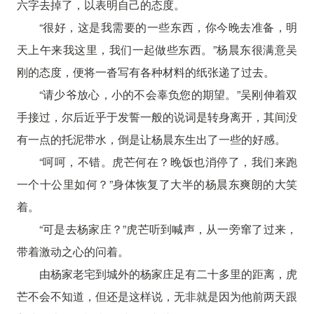
六字去掉了，以表明自己的态度。
“很好，这是我需要的一些东西，你今晚去准备，明
天上午来我这里，我们一起做些东西。”杨晨东很满意吴
刚的态度，便将一沓写有各种材料的纸张递了过去。
“请少爷放心，小的不会辜负您的期望。”吴刚伸着双
手接过，尔后近乎于发誓一般的说词是转身离开，其间没
有一点的托泥带水，倒是让杨晨东生出了一些的好感。
“呵呵，不错。虎芒何在？晚饭也消停了，我们来跑
一个十公里如何？”身体恢复了大半的杨晨东爽朗的大笑
着。
“可是去杨家庄？”虎芒听到喊声，从一旁窜了过来，
带着激动之心的问着。
由杨家老宅到城外的杨家庄足有二十多里的距离，虎
芒不会不知道，但还是这样说，无非就是因为他前两天跟