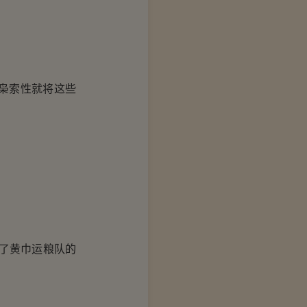
枭索性就将这些
了黄巾运粮队的