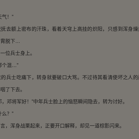
气！”
去额上密布的汗珠，看着天穹上高挂的炽阳，只感到浑身燥
甲胄脱下…
一位兵士身上。
个混…”
兵士吃痛下，转身就要破口大骂。不过待其看清使坏之人的
刻咽了下去。
，邓将军好！”中年兵士脸上的恼怒瞬间隐去，转为讨好。
么？”
，浑身战栗起来，正要开口解释，却见一道棕影闪来。