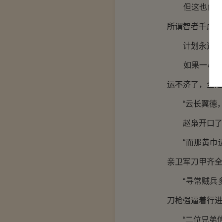
但这也给赵枭
所谓智者千虑
计划永远不
如果一心只依
运不济了，全
“云长翼德，
赵枭开口了，
“而那黄巾运
亲卫军刀甲齐全
“寻常贼兵多
刀枪强逼着行进
“二位兄弟信