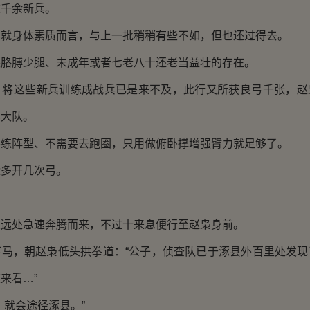
这千余新兵。
身体素质而言，与上一批稍稍有些不如，但也还过得去。
膊少腿、未成年或者七老八十还老当益壮的存在。
这些新兵训练成战兵已是来不及，此行又所获良弓千张，赵
兵大队。
阵型、不需要去跑圈，只用做俯卧撑增强臂力就足够了。
多开几次弓。
处急速奔腾而来，不过十来息便行至赵枭身前。
，朝赵枭低头拱拳道：“公子，侦查队已于涿县外百里处发现
来看…”
就会途径涿县。”