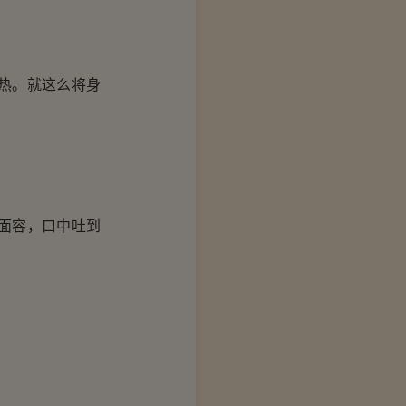
热。就这么将身
面容，口中吐到