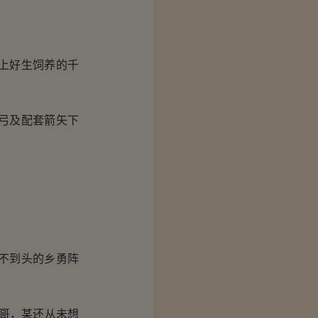
上好生饲养的千
弓及配套箭矢下
不到头的乡勇阵
哥，某还从未想