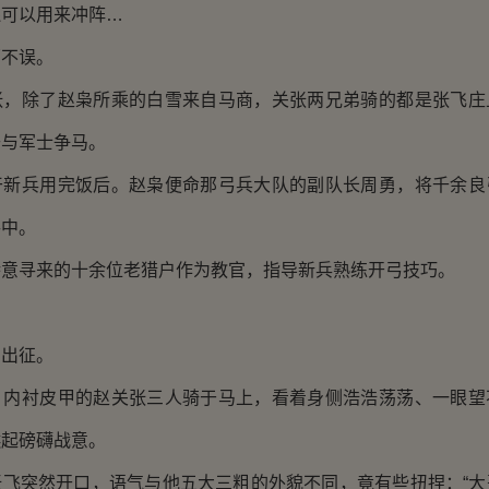
还可以用来冲阵…
不误。
除了赵枭所乘的白雪来自马商，关张两兄弟骑的都是张飞庄
去与军士争马。
兵用完饭后。赵枭便命那弓兵大队的副队长周勇，将千余良
手中。
寻来的十余位老猎户作为教官，指导新兵熟练开弓技巧。
出征。
衬皮甲的赵关张三人骑于马上，看着身侧浩浩荡荡、一眼望
燃起磅礴战意。
突然开口，语气与他五大三粗的外貌不同，竟有些扭捏：“大