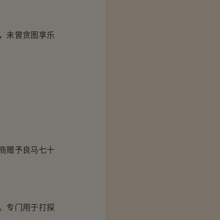
，未曾贪图享乐
商赠予良马七十
…
。专门用于打探