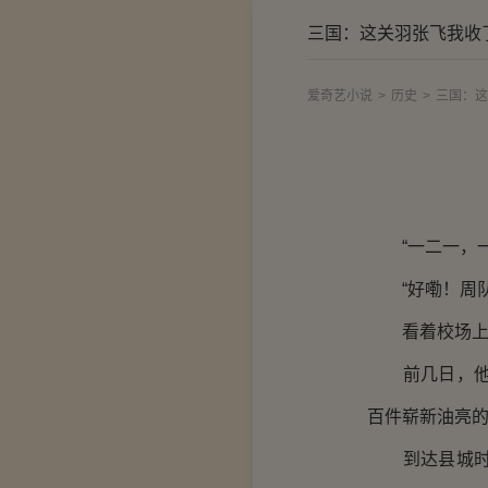
三国：这关羽张飞我收
爱奇艺小说
>
历史
>
三国：这
“一二一，一
“好嘞！周队
看着校场上正
前几日，他托
百件崭新油亮
到达县城时，