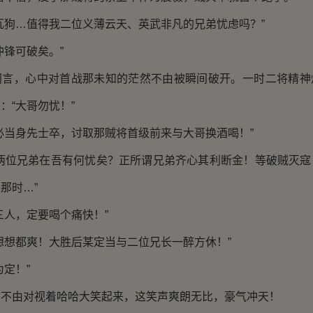
狗…值得我二位义薄云天、英武非凡的兄弟忧虑吗？”
锋可破矣。”
，心中对首战那未知的茫然不由被瞬间破开。一时二将精神
：“大哥勿忧！”
当身先士卒，讨取那贼将首级前来与大哥换酒喝！”
位兄弟在吾有何忧矣？正所谓兄弟齐心其利断金！等破贼灭寇
那时…”
人，定要喝个痛快！”
想都爽！大胜后某定当与二位兄长一醉方休！”
定！”
由对视着哈哈大笑起来，这笑声爽朗无比，豪气冲天！