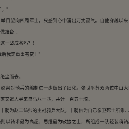
。”
目望向四周军士，只感到心中涌出万丈豪气。自他穿越以来
局做准备…
一战成名吗？！
后我定重重有赏！”
绝尘而去。
枭对骑兵的编制进一步做出了细化。张世平苏双两位中山大
管家又遣人寻来良马八十匹，共计一百五十骑。
骑为赵二统帅的主战骑兵大队，十骑供为自己亲卫死士所乘
以骑术最为高超、思维最为敏捷之士，所组成一队轻装哨骑