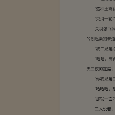
“这种土鸡瓦
“只消一轮冲
关羽张飞闻言
的朝赵枭抱拳道
“我二兄弟必
“哈哈，有两
天三夜的筵席，
“你我兄弟三
“哈哈哈，想
“那就一言为
三人说着，不