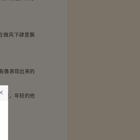
在微风下肆意飘
有像表现出来的
毕竟，年轻的他