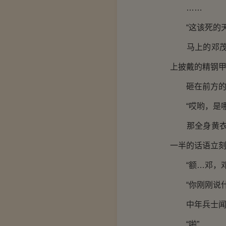
……
“这该死的天
马上的邓茂抚
上披戴的精钢
砸在前方的
“哎哟，是哪
那全身黄衣的
一半的话语立
“额…邓，邓
“你刚刚说什
中年兵士闻言
“啪”