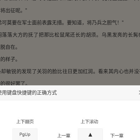
将出征呢。”
可莫要在军士面前表露无措。要知道，将乃兵之胆气！”
落大方的抚了把那比松鼠尾还长的胡须。乌黑发亮的长髯
洒脱自在。
的样子。
敏锐的发现了关羽的脸比往日更加红润。看来其内心也并没
装的很好罢了。
使用键盘快捷键的正确方式
将也绝非天生而成，就连关羽张飞面临初战也会激动不已。
稚嫩了。
后期那般高度。
临首战都会激动。相比之下，关张二人的姿态已经很稳了。