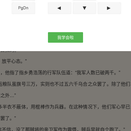
提了个醒，不能把所有赌注都压在关张二人上。因为是人，
都必有一失…
可能完美实现。
我学会啦
仗这二将，从而不做多的准备，那二人若是出了纰漏致使兵
是自找的。
放平心态。”
他指了指乡勇浩荡的行军队伍道：“我军人数已破两千。”
粮队虽旗号三万，实则也不过五六千乌合之众罢了。除了他们
之外…”
半衣不蔽体，用棍棒作为兵器。在这种情况下，他们军心早已
罢了。”
不信，没了那贼将的亲卫军作为震慑，贼兵早就自个跑了。”