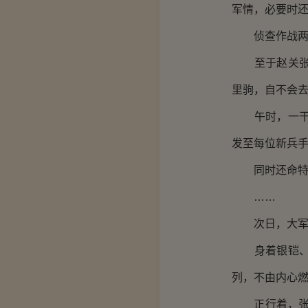
军情，必要时
侦查作战两
至于赵关张，
里驹，自不会
午时，一干新
发至每位新兵
同时还命特意
……
次日，大军
身着银铠、内
列，不由内心
正行着，张飞