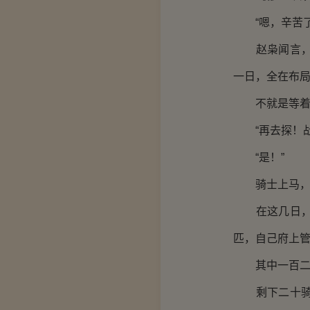
“嗯，辛苦了
赵枭闻言，举
一日，全在布
不就是等着这
“再去探！战
“是！”
骑士上马，
在这几日，赵
匹，自己府上
其中一百二十
剩下二十骑则