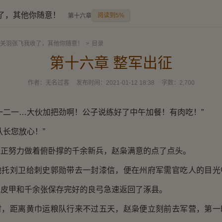
了，其他你随意！
阅读到5%
第十六章 整军出征
关羽张飞我收了，其他你随意！
>
目录
第十六章 整军出征
作者：
无名过客
发布时间：
2021-01-12 18:38
字数：
2,700
二一…大伙加把劲啊！公子说练好了中午加餐！有肉吃！”
长您放心！”
努力做着俯卧撑的千余新兵，赵枭满意的点了点头。
刘卫给刺史郭勋带去一封漆信，便在州府军需官吃人的目光
的皮甲和千余张保存完好的良弓急速返回了涿县。
距离黄巾运粮队行来不过五天，赵枭便立刻前去军营，第一