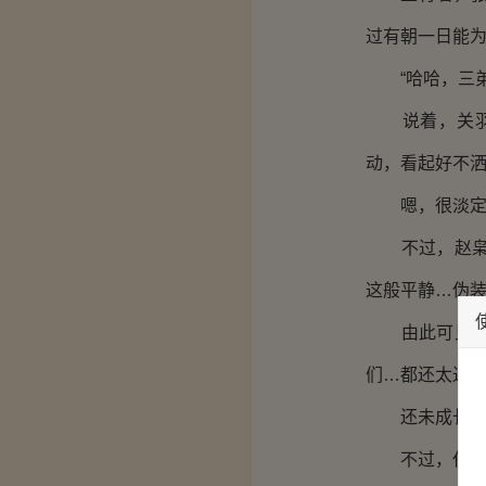
过有朝一日能为
“哈哈，三弟
说着，关羽落
动，看起好不
嗯，很淡定
不过，赵枭却
这般平静…伪
由此可见，虎
们…都还太过
还未成长到
不过，任谁面