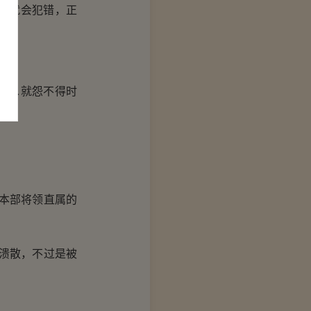
那就会犯错，正
败…就怨不得时
本部将领直属的
溃散，不过是被