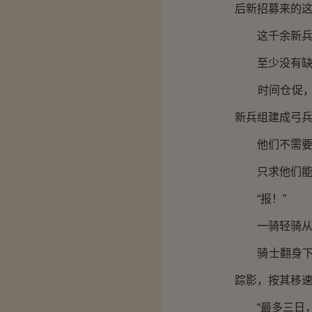
后新招募来的
这千余新兵就
至少没有缺胳
时间仓促，将
新兵组建成弓
他们不需要练
只求他们能
“报！”
一骑轻骑从远
骑士翻身下马
踪影，按其移速
“最多三日，