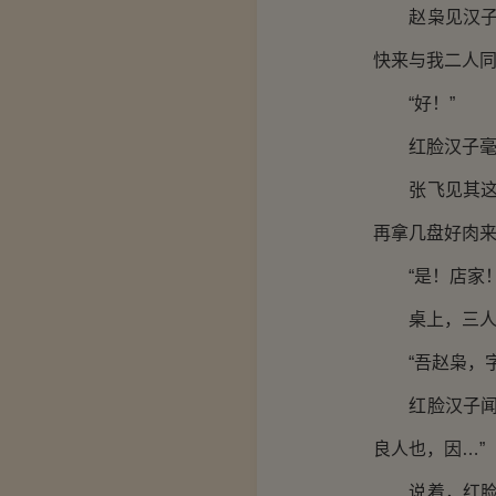
赵枭见汉子望
快来与我二人同
“好！”
红脸汉子毫不
张飞见其这副
再拿几盘好肉来
“是！店家！
桌上，三人相
“吾赵枭，字
红脸汉子闻言
良人也，因…”
说着，红脸汉