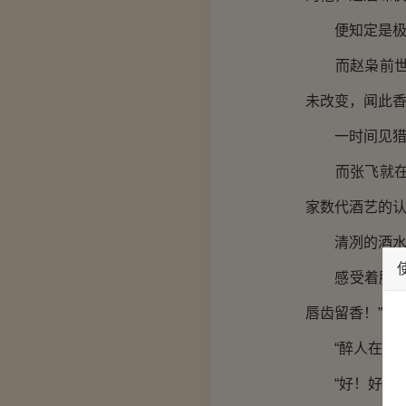
便知定是极
而赵枭前世只
未改变，闻此
一时间见猎心
而张飞就在对
家数代酒艺的
清冽的酒水入
感受着腹中微
唇齿留香！”
“醉人在酒亦
“好！好酒！