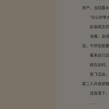
资产，当招募乡
“与公共举大
赵枭闻言欣喜
说着，赵枭心
话，不然怕是
看来自己这前
就在此时，忽
张飞见此，反
某二人共诛逆贼
话音落下，二
……