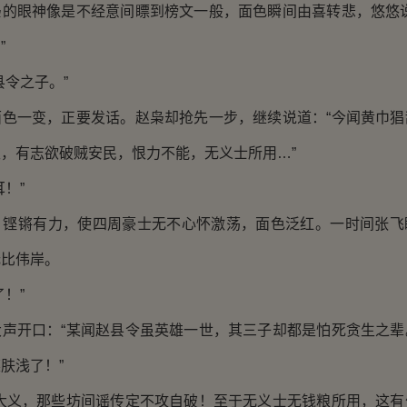
眼神像是不经意间瞟到榜文一般，面色瞬间由喜转悲，悠悠说
”
令之子。”
一变，正要发话。赵枭却抢先一步，继续说道：“今闻黄巾猖
，有志欲破贼安民，恨力不能，无义士所用…”
！”
锵有力，使四周豪士无不心怀激荡，面色泛红。一时间张飞
无比伟岸。
！”
开口：“某闻赵县令虽英雄一世，其三子却都是怕死贪生之辈
肤浅了！”
义，那些坊间谣传定不攻自破！至于无义士无钱粮所用，这有