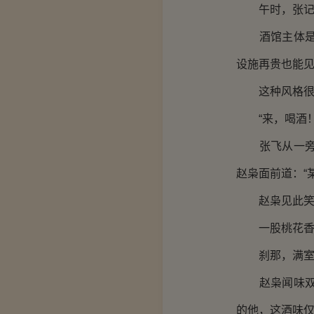
午时，张记
酒馆主体是一
设施再贵也能
这种风格很
“来，喝酒！
张飞从一旁的
赵枭面前道：“
赵枭见此笑着
一股桃花香
刹那，满室
赵枭闻味双目
的他，这酒味