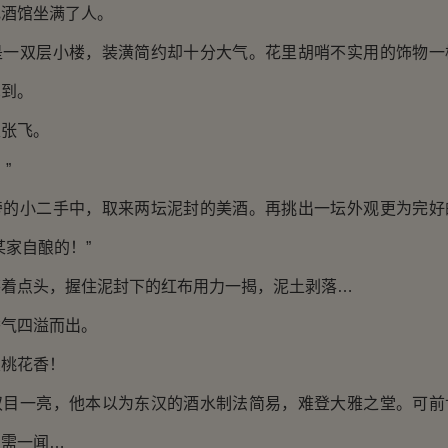
酒馆坐满了人。
双层小楼，装潢简约却十分大气。花里胡哨不实用的饰物一
见到。
张飞。
”
小二手中，取来两坛泥封的美酒。再挑出一坛外观更为完好
某家自酿的！”
点头，握住泥封下的红布用力一揭，泥土剥落…
气四溢而出。
桃花香！
一亮，他本以为东汉的酒水制法简易，难登大雅之堂。可前
仅需一闻…