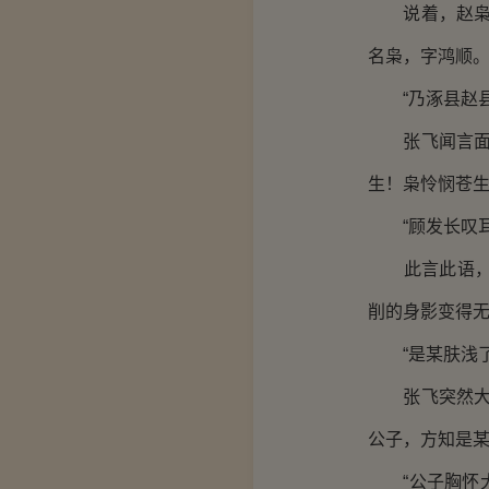
说着，赵枭的
名枭，字鸿顺。
“乃涿县赵县
张飞闻言面色
生！枭怜悯苍生
“顾发长叹耳
此言此语，铿
削的身影变得
“是某肤浅了
张飞突然大声
公子，方知是某
“公子胸怀大