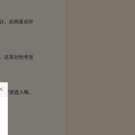
好，前两者却并
，这是对他老张
：“清酒入喉，