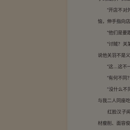
“开店不对外
恼，伸手指向
“他们是要跟
“讨贼？关某
说他关羽不是
“这…这不一
“有何不同？
“没什么不同
与我二人同座吃
红脸汉子闻言
材瘦削、面容