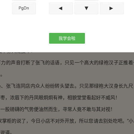
一笑，黝黑粗壮的大手指了指桌上的酱牛肉：“肉也是极品，
不快活！”
大雨滂沱，某定…”
我学会啦
酒来吃！”
中募兵处投军！”
的声音打断了张飞的话语，只见一个高大的绿袍汉子正推着
来。
张飞连同店内众人纷纷转头望去。只见那绿袍大汉身长九尺
如枣，浓眉下的丹凤眼炯炯有神，相貌堂堂看起好不威风！
股磅礴的气势便油然而生，寻常人竟不敢与其对视！
掌柜的说了，今日小店不对外开放，所以您请去别处吃吧。”小
速说道。