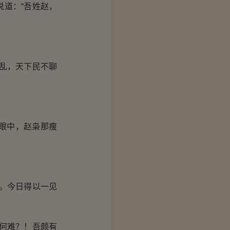
道：“吾姓赵，
乱，天下民不聊
眼中，赵枭那瘦
。今日得以一见
何难？！吾颇有