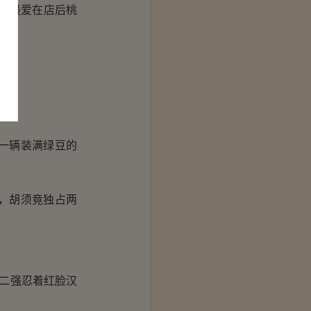
某最爱在店后桃
一辆装满绿豆的
，胡须竟独占两
二强忍着红脸汉