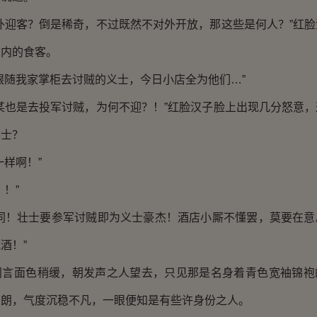
迎客？倒是稀奇，不过既然不对外开放，那这些是何人？”红脸
店内的食客。
随我家掌柜去讨贼的义士，今日小店全为他们…”
也是去投军讨贼，为何不迎？！”红脸汉子脸上出现几分怒意，
义士？
样啊！”
！”
！壮士要参军讨贼即为义士豪杰！酒店小厮不懂罢，莫要在意
酒！”
面色稍缓，朝发声之人望去，只见那是名身着青色宽袖锦袍
俊朗，气度沉稳不凡，一眼便知是有些许身份之人。