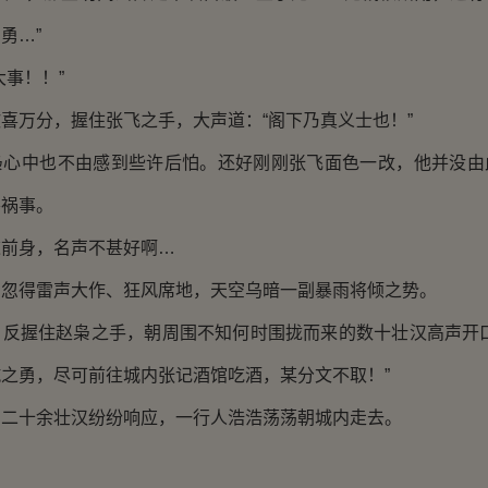
勇…”
事！！”
万分，握住张飞之手，大声道：“阁下乃真义士也！”
中也不由感到些许后怕。还好刚刚张飞面色一改，他并没由
要祸事。
身，名声不甚好啊…
得雷声大作、狂风席地，天空乌暗一副暴雨将倾之势。
握住赵枭之手，朝周围不知何时围拢而来的数十壮汉高声开口
之勇，尽可前往城内张记酒馆吃酒，某分文不取！”
十余壮汉纷纷响应，一行人浩浩荡荡朝城内走去。