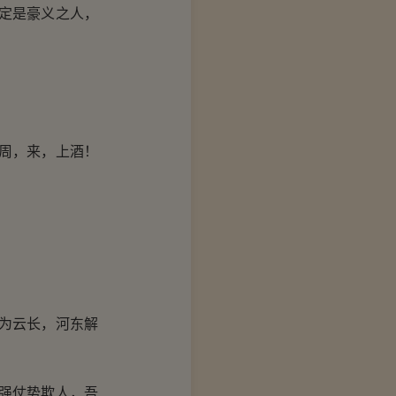
定是豪义之人，
周，来，上酒！
为云长，河东解
强仗势欺人，吾