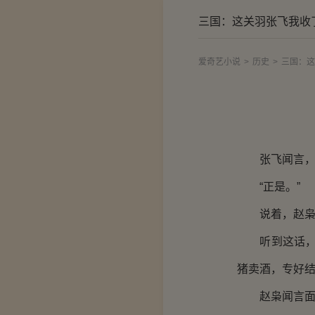
三国：这关羽张飞我收
爱奇艺小说
>
历史
>
三国：这
张飞闻言，面
“正是。”
说着，赵枭朝
听到这话，张
猪卖酒，专好结
赵枭闻言面露