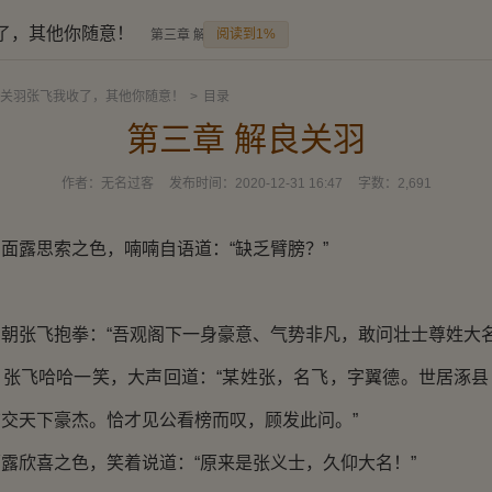
了，其他你随意！
阅读到1%
第三章 解良关羽
关羽张飞我收了，其他你随意！
>
目录
第三章 解良关羽
作者：
无名过客
发布时间：
2020-12-31 16:47
字数：
2,691
露思索之色，喃喃自语道：“缺乏臂膀？”
张飞抱拳：“吾观阁下一身豪意、气势非凡，敢问壮士尊姓大名
飞哈哈一笑，大声回道：“某姓张，名飞，字翼德。世居涿县
交天下豪杰。恰才见公看榜而叹，顾发此问。”
欣喜之色，笑着说道：“原来是张义士，久仰大名！”