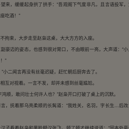
来，缓缓起身拱了拱手：“吾观阁下气度非凡，且言语投军，
座吃酒！”
拘束，大步走至赵枭这桌，大大方方的入座。
豪迈的姿态，也感到很对胃口，不由眼前一亮，大声道：“小
！”
”小二闻言再没有丝毫迟疑，赶忙朝后厨奔去了。
互对视着。一言不发，却并未感到丝毫尴尬。
鸿顺，敢问壮士何许人也？”赵枭开口打破了桌上的沉默。
，抚着那乌亮柔顺的长髯道：“我姓关，名羽，字长生…后改
子看着赵枭和黑脸糙汉张飞，顿了顿才继续说道：“因本处豪