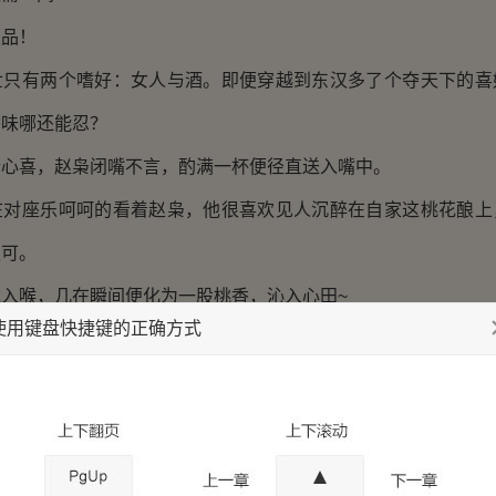
品！
有两个嗜好：女人与酒。即便穿越到东汉多了个夺天下的喜
香味哪还能忍？
喜，赵枭闭嘴不言，酌满一杯便径直送入嘴中。
座乐呵呵的看着赵枭，他很喜欢见人沉醉在自家这桃花酿上
认可。
喉，几在瞬间便化为一股桃香，沁入心田~
使用键盘快捷键的正确方式
微泛起的热意，品着满嘴的留香，赵枭不由情不自禁的称赞道
在花！”
”