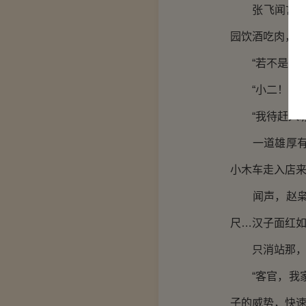
张飞闻言呵呵
园饮酒吃肉，好
“若不是现在
“小二！快斟
“我待赶入城
一道雄厚有力
小木车走入店
闻声，赵枭、
尺…汉子面红
只消站那，一
“客官，我家
子的威势，快