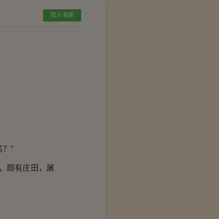
加入书架
？”
，颇有庄田，屠