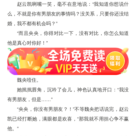
赵云凯咧嘴一笑，毫不在意地说：“我知道你想说什
么，不就是你有男朋友的事情吗？没关系，只要你还没结
婚，我不都有机会吗？”
“而且央央，你得对比一下，没有对比，你怎么知道
他是真心对你好！”
魏央噎住。
她抿抿唇角，沉吟了会儿，神色认真地开口：“我没
有男朋友，但是……”
“央央，你没有男朋友？！”不等魏央把话说完，赵云
凯已经打断她，满眼都是欢喜，“那我就不用担心争不赢
他。”