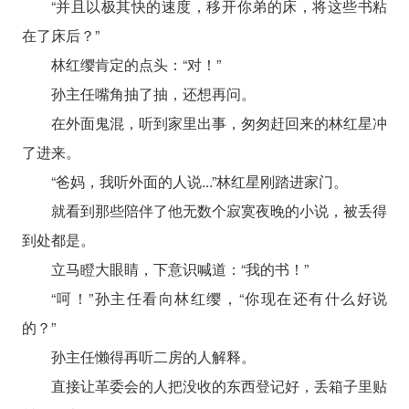
“并且以极其快的速度，移开你弟的床，将这些书粘
在了床后？”
林红缨肯定的点头：“对！”
孙主任嘴角抽了抽，还想再问。
在外面鬼混，听到家里出事，匆匆赶回来的林红星冲
了进来。
“爸妈，我听外面的人说...”林红星刚踏进家门。
就看到那些陪伴了他无数个寂寞夜晚的小说，被丢得
到处都是。
立马瞪大眼睛，下意识喊道：“我的书！”
“呵！”孙主任看向林红缨，“你现在还有什么好说
的？”
孙主任懒得再听二房的人解释。
直接让革委会的人把没收的东西登记好，丢箱子里贴