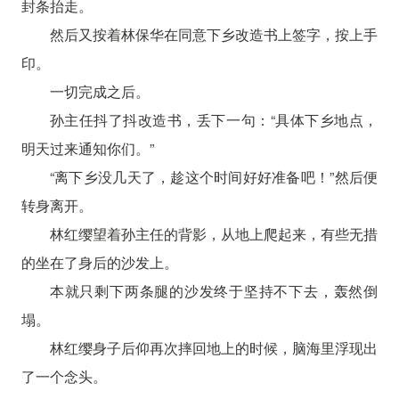
封条抬走。
然后又按着林保华在同意下乡改造书上签字，按上手
印。
一切完成之后。
孙主任抖了抖改造书，丢下一句：“具体下乡地点，
明天过来通知你们。”
“离下乡没几天了，趁这个时间好好准备吧！”然后便
转身离开。
林红缨望着孙主任的背影，从地上爬起来，有些无措
的坐在了身后的沙发上。
本就只剩下两条腿的沙发终于坚持不下去，轰然倒
塌。
林红缨身子后仰再次摔回地上的时候，脑海里浮现出
了一个念头。