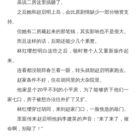
虽说二房这里搞砸了。
之后她和赵启明上岛，会比原剧情缺少一部分物资支
持。
但她有二房藏起来的那笔钱，其实影响也不是很大。
而且这样的话，后期还能少几个累赘。
林红缨想明白这些之后，顿时整个人又重新振作起
来。
连看都没朝郑春兰看一眼，转头就朝赵启明家跑去。
赵家条件不好，住在胡同里的大杂院里。
他家是个20平不到的小平房，为了能够挤下他们一
家七口，房子被想办法往外扩了又扩。
林红缨穿过胡同，来到赵家门口，一脸焦急的敲门。
里面传来赵启明他妈李建英的声音：“来了来了，催
命啊，别敲了！”