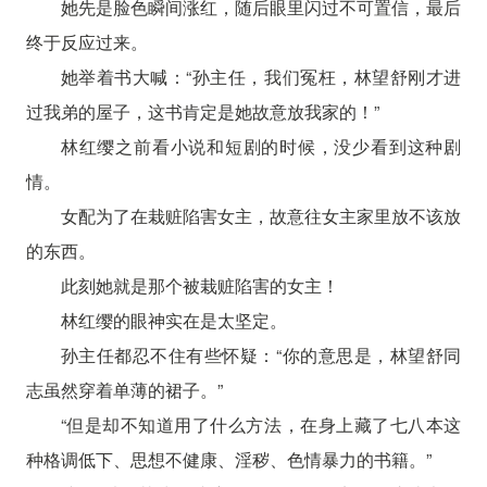
她先是脸色瞬间涨红，随后眼里闪过不可置信，最后
终于反应过来。
她举着书大喊：“孙主任，我们冤枉，林望舒刚才进
过我弟的屋子，这书肯定是她故意放我家的！”
林红缨之前看小说和短剧的时候，没少看到这种剧
情。
女配为了在栽赃陷害女主，故意往女主家里放不该放
的东西。
此刻她就是那个被栽赃陷害的女主！
林红缨的眼神实在是太坚定。
孙主任都忍不住有些怀疑：“你的意思是，林望舒同
志虽然穿着单薄的裙子。”
“但是却不知道用了什么方法，在身上藏了七八本这
种格调低下、思想不健康、淫秽、色情暴力的书籍。”