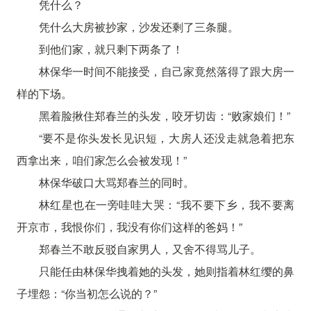
凭什么？
凭什么大房被抄家，沙发还剩了三条腿。
到他们家，就只剩下两条了！
林保华一时间不能接受，自己家竟然落得了跟大房一
样的下场。
黑着脸揪住郑春兰的头发，咬牙切齿：“败家娘们！”
“要不是你头发长见识短，大房人还没走就急着把东
西拿出来，咱们家怎么会被发现！”
林保华破口大骂郑春兰的同时。
林红星也在一旁哇哇大哭：“我不要下乡，我不要离
开京市，我恨你们，我没有你们这样的爸妈！”
郑春兰不敢反驳自家男人，又舍不得骂儿子。
只能任由林保华拽着她的头发，她则指着林红缨的鼻
子埋怨：“你当初怎么说的？”