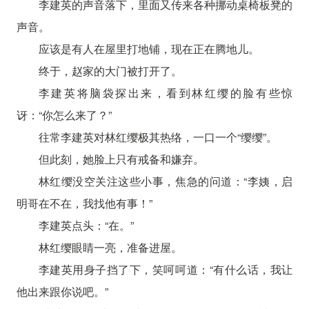
李建英的声音落下，里面又传来各种挪动桌椅板凳的
声音。
应该是有人在屋里打地铺，现在正在腾地儿。
终于，赵家的大门被打开了。
李建英将脑袋探出来，看到林红缨的脸有些惊
讶：“你怎么来了？”
往常李建英对林红缨极其热络，一口一个“缨缨”。
但此刻，她脸上只有戒备和嫌弃。
林红缨没空关注这些小事，焦急的问道：“李姨，启
明哥在不在，我找他有事！”
李建英点头：“在。”
林红缨眼睛一亮，准备进屋。
李建英用身子挡了下，笑呵呵道：“有什么话，我让
他出来跟你说吧。”