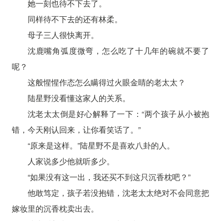
她一刻也待不下去了。
同样待不下去的还有林柔。
母子三人很快离开。
沈鹿嘴角弧度微弯，怎么吃了十几年的碗就不要了
呢？
这般惺惺作态怎么瞒得过火眼金睛的老太太？
陆星野没看懂这家人的关系。
沈老太太倒是好心解释了一下：“两个孩子从小被抱
错，今天刚认回来，让你看笑话了。”
“原来是这样。”陆星野不是喜欢八卦的人。
人家说多少他就听多少。
“如果没有这一出，我还买不到这只沉香枕吧？”
他敢笃定，孩子若没抱错，沈老太太绝对不会同意把
嫁妆里的沉香枕卖出去。