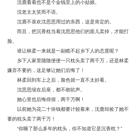
沈鹿看着也不是个金钱至上的小姑娘。
沈老太太笑而不语。
沈鹿不喜欢沈思思用过的东西，这是肯定的。
而且，把沉香枕当着沈思思他们的面儿卖掉，才能打
脸。
谁让林柔一来就是一副瞧不起乡下人的态度呢？
乡下人家里随随便便一只枕头卖了两千万，还是林柔
嫌弃不要的，这足够让她们后悔了！
林柔回到车上之后，脸色就一直不太好看。
沈思思缩在后座，都不敢吭声。
她心里也后悔得很，两千万啊！
以前她为花二十块钱都要计较着来，沈鹿却捡了她不
要的枕头卖了两千万！
“你睡了那么多年的枕头，你不知道它是沉香枕？”