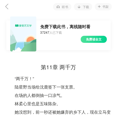
书架
听书
下载
免费下载此书，离线随时看
37247
人已下载
免费读全文
第11章 两千万
“两千万！”
陆星野当场给沈鹿签下一张支票。
在场的人都倒抽一口凉气。
林柔心里也是五味陈杂。
她没想到，前一秒还被她嫌弃的乡下人，现在立马变