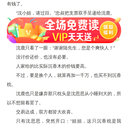
有钱了。
“沈小姐，请过目。”忠叔把支票双手呈递给沈鹿。
沈鹿只看了一眼：“谢谢陆先生，您是个爽快人！”
没讨价还价，也没有必要。
人家给的比实际沉香木的价钱要高。
不过，要是换个人，就算再加一千万，也买不到沉香
枕。
沈鹿也只是嫌弃那只枕头是沈思思从小睡到大的，所
以不想留着罢了。
交易达成，双方都皆大欢喜。
只有沈思思，突然开口：“姐姐，这只沉香枕是我