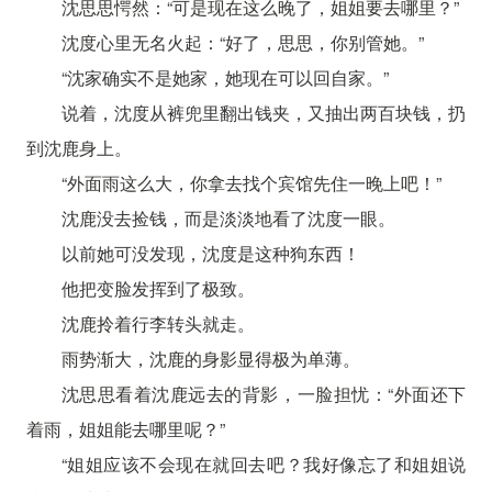
沈思思愕然：“可是现在这么晚了，姐姐要去哪里？”
沈度心里无名火起：“好了，思思，你别管她。”
“沈家确实不是她家，她现在可以回自家。”
说着，沈度从裤兜里翻出钱夹，又抽出两百块钱，扔
到沈鹿身上。
“外面雨这么大，你拿去找个宾馆先住一晚上吧！”
沈鹿没去捡钱，而是淡淡地看了沈度一眼。
以前她可没发现，沈度是这种狗东西！
他把变脸发挥到了极致。
沈鹿拎着行李转头就走。
雨势渐大，沈鹿的身影显得极为单薄。
沈思思看着沈鹿远去的背影，一脸担忧：“外面还下
着雨，姐姐能去哪里呢？”
“姐姐应该不会现在就回去吧？我好像忘了和姐姐说