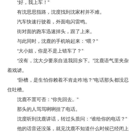
“好，我上车！”
有沈思思指路，沈度找到沈家村并不难。
汽车快速行驶着，外面电闪雷鸣。
街对面的跑车迅速掉头，跟了上来。
与此同时，沈鹿的手机响起来：“喂？”
“大小姐，你是不是上错车了？”
“没有，沈大少要亲自送我回乡下。”沈鹿语气里夹杂
着戏谑。
“卧槽，是生怕你赖着不肯走咋地？”电话那头都没忍
住吐槽。
沈鹿不置可否：“你先回去。”
那头的人骂骂咧咧挂了电话。
沈度听到沈鹿讲话，转过头质问：“谁给你的电话？”
他的话音还没落，就见沈鹿不知道什么时候已经闭上