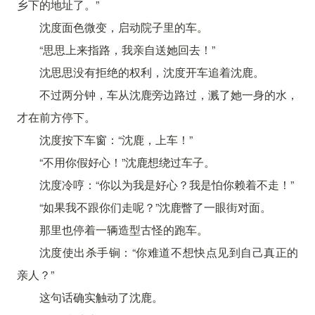
乡下的地址了。”
沈度面色微变，启动院子里的车。
“思思上来指路，我亲自送她回去！”
沈思思没有拒绝的权利，沈度开车追着沈鹿。
不过两分钟，车从沈鹿旁边路过，溅了她一身的水，
才在前方停下。
沈度按下车窗：“沈鹿，上车！”
“不用你假好心！”沈鹿想绕过车子。
沈度冷哼：“你以为我是好心？我是怕你赖着不走！”
“如果我不跟你们走呢？”沈鹿瞥了一眼街对面。
那里也停着一辆造型古怪的跑车。
沈度使出杀手锏：“你难道不想快点见到自己真正的
亲人？”
这句话确实触动了沈鹿。