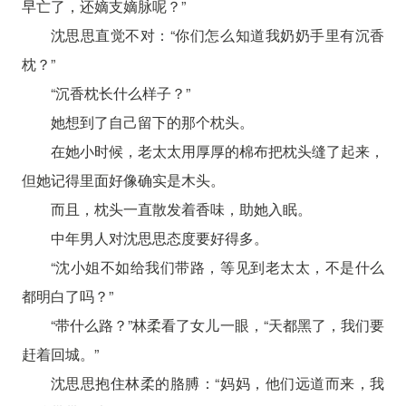
早亡了，还嫡支嫡脉呢？”
沈思思直觉不对：“你们怎么知道我奶奶手里有沉香
枕？”
“沉香枕长什么样子？”
她想到了自己留下的那个枕头。
在她小时候，老太太用厚厚的棉布把枕头缝了起来，
但她记得里面好像确实是木头。
而且，枕头一直散发着香味，助她入眠。
中年男人对沈思思态度要好得多。
“沈小姐不如给我们带路，等见到老太太，不是什么
都明白了吗？”
“带什么路？”林柔看了女儿一眼，“天都黑了，我们要
赶着回城。”
沈思思抱住林柔的胳膊：“妈妈，他们远道而来，我