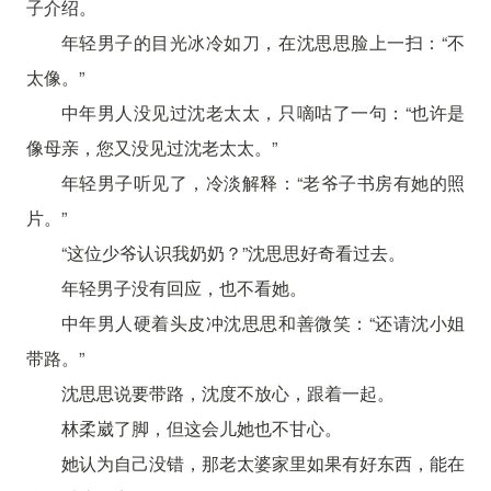
子介绍。
年轻男子的目光冰冷如刀，在沈思思脸上一扫：“不
太像。”
中年男人没见过沈老太太，只嘀咕了一句：“也许是
像母亲，您又没见过沈老太太。”
年轻男子听见了，冷淡解释：“老爷子书房有她的照
片。”
“这位少爷认识我奶奶？”沈思思好奇看过去。
年轻男子没有回应，也不看她。
中年男人硬着头皮冲沈思思和善微笑：“还请沈小姐
带路。”
沈思思说要带路，沈度不放心，跟着一起。
林柔崴了脚，但这会儿她也不甘心。
她认为自己没错，那老太婆家里如果有好东西，能在