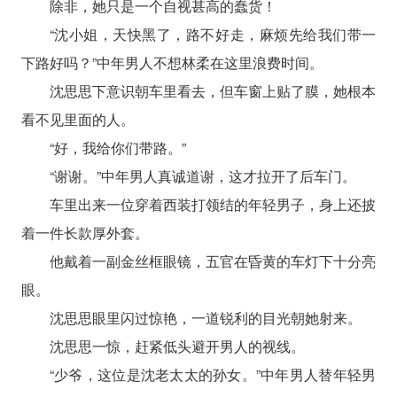
除非，她只是一个自视甚高的蠢货！
“沈小姐，天快黑了，路不好走，麻烦先给我们带一
下路好吗？”中年男人不想林柔在这里浪费时间。
沈思思下意识朝车里看去，但车窗上贴了膜，她根本
看不见里面的人。
“好，我给你们带路。”
“谢谢。”中年男人真诚道谢，这才拉开了后车门。
车里出来一位穿着西装打领结的年轻男子，身上还披
着一件长款厚外套。
他戴着一副金丝框眼镜，五官在昏黄的车灯下十分亮
眼。
沈思思眼里闪过惊艳，一道锐利的目光朝她射来。
沈思思一惊，赶紧低头避开男人的视线。
“少爷，这位是沈老太太的孙女。”中年男人替年轻男