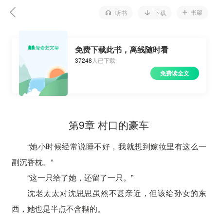
书架
听书
下载
免费下载此书，离线随时看
37248
人已下载
免费读全文
第9章 村口的豪车
“她小时候经常说睡不好，我就想到嫁妆里有这么一
副沉香枕。”
“这一只给了她，还留了一只。”
沈老太太对沈思思虽然不甚亲近，但该给孙女的东
西，她也是半点不含糊的。