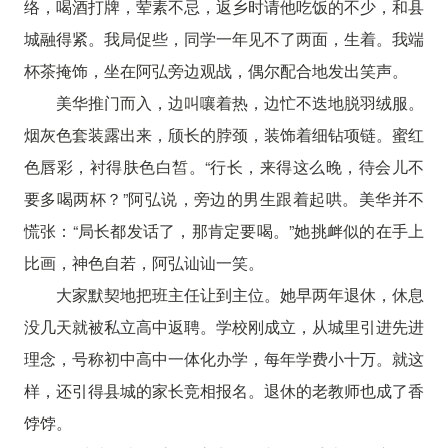
络，喝酒打牌，荤素不忌，返乡时请他吃饭的不少，和县
城融得紧。我局促些，同学一年见不了两面，生着。我端
杯茶掩饰，坐在阿弘旁边观战，偶尔配合地发出笑声。
美华推门而入，边叫嚷着热，边忙不迭地脱羽绒服。
烟灰色套装露出来，颀长的脖颈，装饰着细钻项链。蜜红
色唇彩，衬得肤色白皙。“行长，来得这么晚，待会儿不
要多喝两杯？”阿弘说，旁边的男生跟着起哄。美华并不
慌张：“局长都发话了，那肯定要喝。”她挑衅似的在手上
比画，神色自若，阿弘讪讪一笑。
大家默契地把班主任让到主位。她早两年退休，休息
没几天就被私立高中返聘。学校刚成立，从城里引进先进
理念，号称初中高中一体化办学，每年学费小十万。就这
样，还引得县城的家长竞相报名。退休的老教师也成了香
饽饽。