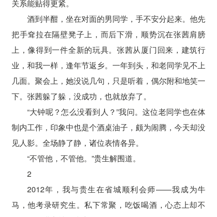
关系能贴得更紧。
酒到半酣，坐在对面的男同学，手不安分起来。他先
把手耷拉在隔壁凳子上，而后下滑，顺势沉在张茜肩膀
上，像得到一件全新的玩具。张茜从厦门回来，建筑行
业，和我一样，逢年节返乡。一年到头，和老同学见不上
几面。聚会上，她没说几句，只是听着，偶尔附和地笑一
下。张茜躲了躲，没成功，也就放弃了。
“大钟呢？怎么没看到人？”我问。这位老同学也在体
制内工作，印象中也是个酒桌油子，颇为闹腾，今天却没
见人影。全场静了静，诸位表情各异。
“不管他，不管他。”贵生解围道。
2
2012年，我与贵生在省城顺利会师——我成为牛
马，他考录研究生。私下常聚，吃饭喝酒，心态上却不