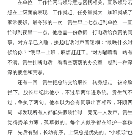
在单位，工作忙闲与领导意志密切相关。直系领导若
想在上级面前表现，工作就赶、任务量就大，加班就成了
家常便饭。最夸张的一次，贵生早上七点赶到单位，一直
忙碌到夜里十一点。他急需一份数据，打电话给负责的同
事。对方早已入睡，接起电话时声音迷糊：“最晚什么时
候给你？”“明早一上班，麻烦赶赶工。”对方嘟囔着，略有
不满。贵生挂断电话，看着空荡荡的办公室，感到一种深
深的疲惫和荒谬。
还有一回，贵生把总结交给股长，转身想走，被冷脸
拦下。股长年纪比他小，不过早两年进系统。贵生气不
过，争执了两句。他本以为会有同事出言相帮，环顾四
周，却发现所有人都低头假装忙碌，竟无一人发声。贵生
觉得势单力薄，孤草似的。每个人似乎都在维护一套秩
序：先后有别，长幼有序。上级总是优先的。“小领导”也