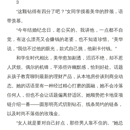
3
“这颗钻得有四分了吧？”女同学摸着美华的脖颈，语
带羡慕。
“今年结婚纪念日，老公买的。我讲他，一点都不自
觉，有这么漂亮又会赚钱的老婆，也不知道珍惜。”美华
说，“我信不过他的眼光，款式自己挑，他刷卡付钱。”
和学生时代相比，美华愈加剔透，滔滔不绝，却不惹
人厌烦。偶尔的机锋，平添些许幽默感，恰到好处。话题
从孩子教育聊到最新的理财产品，从本地房价谈到商业动
态。她的话语里有一种经过精心打磨的圆融，她不会冷落
任何人，但也不会让话题偏离舒适区。她顺势把卡地亚项
链介绍一番——圆形明亮式切割钻石、线条简约的链条，
以及时尚不落俗的玫瑰金。
“女人就是要对自己好点，那些男人靠不住的。”她总