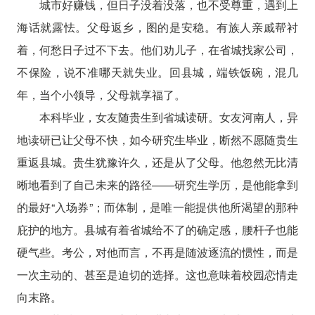
城市好赚钱，但日子没着没落，也不受尊重，遇到上
海话就露怯。父母返乡，图的是安稳。有族人亲戚帮衬
着，何愁日子过不下去。他们劝儿子，在省城找家公司，
不保险，说不准哪天就失业。回县城，端铁饭碗，混几
年，当个小领导，父母就享福了。
本科毕业，女友随贵生到省城读研。女友河南人，异
地读研已让父母不快，如今研究生毕业，断然不愿随贵生
重返县城。贵生犹豫许久，还是从了父母。他忽然无比清
晰地看到了自己未来的路径——研究生学历，是他能拿到
的最好“入场券”；而体制，是唯一能提供他所渴望的那种
庇护的地方。县城有着省城给不了的确定感，腰杆子也能
硬气些。考公，对他而言，不再是随波逐流的惯性，而是
一次主动的、甚至是迫切的选择。这也意味着校园恋情走
向末路。