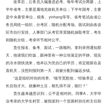
改革后，公务员入编逢进必考。每年考试分两拨，上
半年省考，主要是属地党政机关单位；下半年国考，主要
是中央垂管单位，税务、yinhang等等。省考笔试由省公
务员局统一组织，分考区，随机分配考场。面试则由各设
区市自行安排。人事部门从考官库里随机抽取考官，考生
则随机分组，考录环节相对公平。
贵生报名、备考、面试，一路顺利。拿到录用通知那
天，他请我们吃饭，眼神里有一种尘埃落定的平静。现实
的冷水很快浇来，他本以为凭自己的学历，肯定能留在县
直机关，没想到报到第一天，就被分配到偏远乡镇。
“这是组织对你的培养。”领导宽慰他，“经验养足，成
长后劲才大。就像种土豆，根扎得不深，能行？”
贵生越来越意识到，公平是相对的。同事A，大学毕
业考录的大学生村官，被指派到一个贫困村担任村主任助