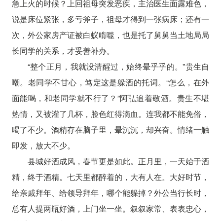
急上火的时候？上回祖母突发恶疾，主治医生面露难色，
说是床位紧张，多亏斧子，祖母才得到一张病床；还有一
次，外公家房产证被白蚁啃噬，也是托了舅舅当土地局局
长同学的关系，才妥善补办。
“整个正月，我就没清醒过，始终晕乎乎的。”贵生自
嘲。老同学不甘心，笃定这是躲酒的托词。“怎么，在外
面能喝，和老同学就不行了？”阿弘追着敬酒。贵生不堪
热情，又被灌了几杯，脸色红得滴血。连我都不能免俗，
喝了不少。酒精存在脑子里，晕沉沉，却兴奋。情绪一触
即发，放大不少。
县城好酒成风，春节更是如此。正月里，一天始于酒
精，终于酒精。七天里都醉着的，大有人在。大好时节，
给亲戚拜年、给领导拜年，哪个能躲掉？外公当行长时，
总有人提两瓶好酒，上门坐一坐。叙叙家常、表表忠心，