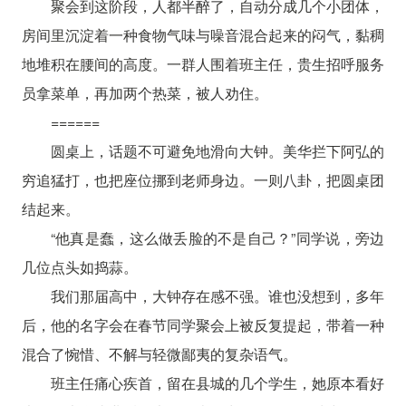
聚会到这阶段，人都半醉了，自动分成几个小团体，
房间里沉淀着一种食物气味与噪音混合起来的闷气，黏稠
地堆积在腰间的高度。一群人围着班主任，贵生招呼服务
员拿菜单，再加两个热菜，被人劝住。
======
圆桌上，话题不可避免地滑向大钟。美华拦下阿弘的
穷追猛打，也把座位挪到老师身边。一则八卦，把圆桌团
结起来。
“他真是蠢，这么做丢脸的不是自己？”同学说，旁边
几位点头如捣蒜。
我们那届高中，大钟存在感不强。谁也没想到，多年
后，他的名字会在春节同学聚会上被反复提起，带着一种
混合了惋惜、不解与轻微鄙夷的复杂语气。
班主任痛心疾首，留在县城的几个学生，她原本看好