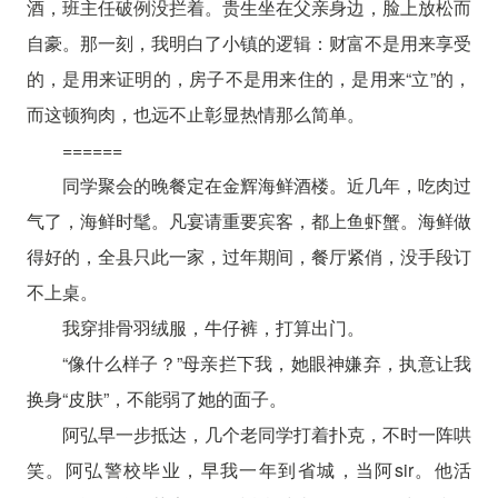
酒，班主任破例没拦着。贵生坐在父亲身边，脸上放松而
自豪。那一刻，我明白了小镇的逻辑：财富不是用来享受
的，是用来证明的，房子不是用来住的，是用来“立”的，
而这顿狗肉，也远不止彰显热情那么简单。
======
同学聚会的晚餐定在金辉海鲜酒楼。近几年，吃肉过
气了，海鲜时髦。凡宴请重要宾客，都上鱼虾蟹。海鲜做
得好的，全县只此一家，过年期间，餐厅紧俏，没手段订
不上桌。
我穿排骨羽绒服，牛仔裤，打算出门。
“像什么样子？”母亲拦下我，她眼神嫌弃，执意让我
换身“皮肤”，不能弱了她的面子。
阿弘早一步抵达，几个老同学打着扑克，不时一阵哄
笑。阿弘警校毕业，早我一年到省城，当阿sir。他活