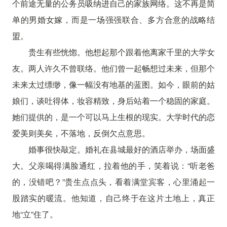
个前途无量的公务员吸纳进自己的家族网络。这不再是简
单的男婚女嫁，而是一场强强联合、多方合意的战略结
盟。
贵生有些恍惚。他想起那个跟着他离家千里的大学女
友。两人许久不曾联络。他们曾一起畅想过未来，但那个
未来太过缥缈，像一幅没有地基的蓝图。如今，眼前的姑
娘们，谈吐得体，妆容精致，身后站着一个稳固的家庭。
她们提供的，是一个可以马上生根的现实。大学时代的恋
爱美则美矣，不落地，反倒欠点意思。
婚事很快敲定。婚礼在县城最好的酒店举办，场面盛
大。父亲喝得满脸通红，拉着他的手，笑着说：“听老爸
的，没错吧？”贵生点点头，看着满堂宾客，心里涌起一
股踏实的暖流。他知道，自己终于在这片土地上，真正
地“立”住了。