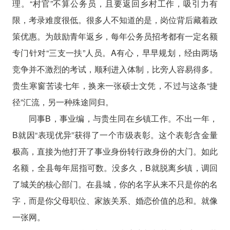
理。“村官”不算公务员，且要返回乡村工作，吸引力有
限，考录难度很低。很多人不知道的是，岗位背后藏着政
策优惠。为鼓励青年返乡，每年公务员招考都有一定名额
专门针对“三支一扶”人员。A有心，早早规划，经由两场
竞争并不激烈的考试，顺利进入体制，比旁人容易得多。
贵生寒窗苦读七年，换来一张硕士文凭，不过与这条“捷
径”汇流，另一种殊途同归。
同事B，事业编，与贵生同在乡镇工作。不出一年，
B就因“表现优异”获得了一个市级表彰。这个表彰含金量
极高，直接为他打开了事业身份转行政身份的大门。如此
名额，全县每年屈指可数。没多久，B就脱离乡镇，调回
了城关的核心部门。在县城，你的名字从来不只是你的名
字，而是你父母职位、家族关系、婚恋价值的总和。就像
一张网。