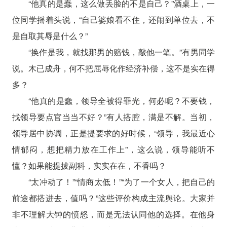
“他真的是蠢，这么做丢脸的不是自己？”酒桌上，一
位同学摇着头说，“自己婆娘看不住，还闹到单位去，不
是自取其辱是什么？”
“换作是我，就找那男的赔钱，敲他一笔。”有男同学
说。木已成舟，何不把屈辱化作经济补偿，这不是实在得
多？
“他真的是蠢，领导全被得罪光，何必呢？不要钱，
找领导要点官当当不好？”有人搭腔，满是不解。当初，
领导居中协调，正是提要求的好时候，“领导，我最近心
情郁闷，想把精力放在工作上”，这么说，领导能听不
懂？如果能提拔副科，实实在在，不香吗？
“太冲动了！”“情商太低！”“为了一个女人，把自己的
前途都搭进去，值吗？”这些评价构成主流舆论。大家并
非不理解大钟的愤怒，而是无法认同他的选择。在他身