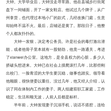
大钟。大学毕业后，大钟没走寻常路。他在县城步行街尾
盘下一间铺面，开了一家女鞋店。他试过几个牌子，从广
州拿货，也代理过本地小厂的款式，几经改换门庭，生意
却始终不温不火。最后，店铺还是黄了。那段日子，他整
个人都灰扑扑的。
大钟一发狠，决定考公务员。许是社会的毒打激出潜
能，或者他骨子里本就有一股韧劲，他竟一路通关，考进
了xianwei办公室。这地方，是全县权力的心脏，多少人
挤破头想进来。大钟已在社会上摸爬滚打几年，比那些刚
出校门、一脸青涩的大学生要沉稳，做事也踏实。领导看
他顺眼，很快便委以重任。没过几年，他又经人介绍，认
识了同在体制内工作的妻子。两人组建双职工家庭，工作
稳定，生活和顺无波，人前人后都是标杆。
半年前，大钟发现妻子沉溺手机，说话不搭腔，连给