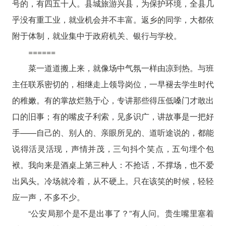
号的，有四五十人。县城旅游兴县，为保护环境，全县几
乎没有重工业，就业机会并不丰富。返乡的同学，大都依
附于体制，就业集中于政府机关、银行与学校。
======
菜一道道搬上来，就像场中气氛一样由凉到热。与班
主任联系密切的，相继走上领导岗位，一早褪去学生时代
的稚嫩。有的掌故烂熟于心，专讲那些得压低嗓门才敢出
口的旧事；有的嘴皮子利索，见多识广，讲故事是一把好
手——自己的、别人的、亲眼所见的、道听途说的，都能
说得活灵活现，声情并茂，三句抖个笑点，五句埋个包
袱。我向来是酒桌上第三种人：不抢话，不撑场，也不爱
出风头。冷场就冷着，从不硬上。只在该笑的时候，轻轻
应一声，不多不少。
“公安局那个是不是出事了？”有人问。贵生嘴里塞着