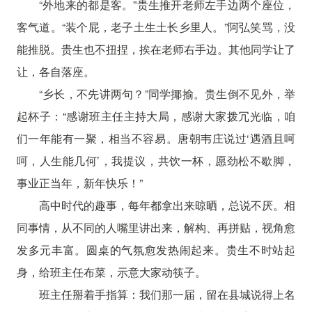
“外地来的都是客。”贵生推开老师左手边两个座位，
客气道。“装个屁，老子土生土长乡里人。”阿弘笑骂，没
能推脱。贵生也不扭捏，挨在老师右手边。其他同学让了
让，各自落座。
“乡长，不先讲两句？”同学揶揄。贵生倒不见外，举
起杯子：“感谢班主任主持大局，感谢大家拨冗光临，咱
们一年能有一聚，相当不容易。唐朝韦庄说过‘遇酒且呵
呵，人生能几何’，我提议，共饮一杯，愿劲松不歇脚，
事业正当年，新年快乐！”
高中时代的趣事，每年都拿出来晾晒，总说不厌。相
同事情，从不同的人嘴里讲出来，解构、再拼贴，视角愈
发多元丰富。圆桌的气氛愈发热闹起来。贵生不时站起
身，给班主任布菜，示意大家动筷子。
班主任掰着手指算：我们那一届，留在县城说得上名