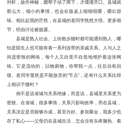
对虾，故作神秘，腮帮子动了两下，才缓缓开口。县城就
那么大，细小的事情，也会在饭桌上细细咀嚼，嚼出甜
味。相比起我的茫然，在县城的老同学恍然大悟。更多细
节，经由讨论被披露。
县城是熟人社会。上街散步随时都可能遇到熟人，哪
怕是陌生人也可能有着一系列连带的亲戚关系。人与人之
间是密致的网络，每个人又自觉不自觉地维护着这张网
络。它是流动的，以物易物，你帮我一点，往后自有回
馈。老同学显然是不能放弃的“节点”，还有什么关系比得
上相识于微时？
倒不是说省城与关系绝缘，而是说，县城里关系更为
密致。在省城，很多事情，关系只影响效率，而在县城，
关系决定是否能够办成，甚至办好。参加聚会，我多少也
存了私心——父母仍在县城生活，怎会没有头疼脑热、着