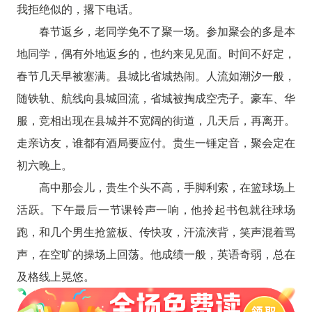
我拒绝似的，撂下电话。
春节返乡，老同学免不了聚一场。参加聚会的多是本
地同学，偶有外地返乡的，也约来见见面。时间不好定，
春节几天早被塞满。县城比省城热闹。人流如潮汐一般，
随铁轨、航线向县城回流，省城被掏成空壳子。豪车、华
服，竞相出现在县城并不宽阔的街道，几天后，再离开。
走亲访友，谁都有酒局要应付。贵生一锤定音，聚会定在
初六晚上。
高中那会儿，贵生个头不高，手脚利索，在篮球场上
活跃。下午最后一节课铃声一响，他拎起书包就往球场
跑，和几个男生抢篮板、传快攻，汗流浃背，笑声混着骂
声，在空旷的操场上回荡。他成绩一般，英语奇弱，总在
及格线上晃悠。