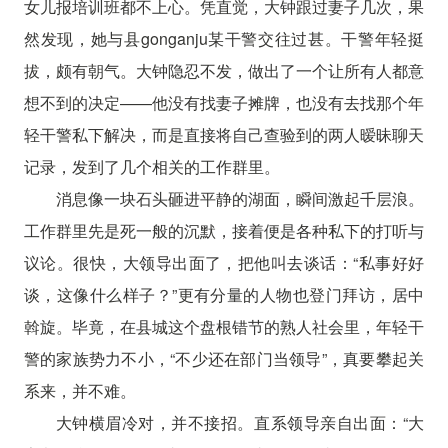
女儿报培训班都不上心。凭直觉，大钟跟过妻子几次，果
然发现，她与县gonganju某干警交往过甚。干警年轻挺
拔，颇有朝气。大钟隐忍不发，做出了一个让所有人都意
想不到的决定——他没有找妻子摊牌，也没有去找那个年
轻干警私下解决，而是直接将自己查验到的两人暧昧聊天
记录，发到了几个相关的工作群里。
消息像一块石头砸进平静的湖面，瞬间激起千层浪。
工作群里先是死一般的沉默，接着便是各种私下的打听与
议论。很快，大领导出面了，把他叫去谈话：“私事好好
谈，这像什么样子？”更有分量的人物也登门拜访，居中
斡旋。毕竟，在县城这个盘根错节的熟人社会里，年轻干
警的家族势力不小，“不少还在部门当领导”，真要攀起关
系来，并不难。
大钟横眉冷对，并不接招。直系领导亲自出面：“大