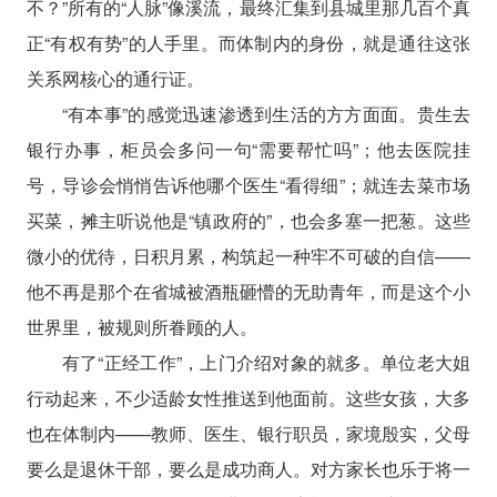
不？”所有的“人脉”像溪流，最终汇集到县城里那几百个真
正“有权有势”的人手里。而体制内的身份，就是通往这张
关系网核心的通行证。
“有本事”的感觉迅速渗透到生活的方方面面。贵生去
银行办事，柜员会多问一句“需要帮忙吗”；他去医院挂
号，导诊会悄悄告诉他哪个医生“看得细”；就连去菜市场
买菜，摊主听说他是“镇政府的”，也会多塞一把葱。这些
微小的优待，日积月累，构筑起一种牢不可破的自信——
他不再是那个在省城被酒瓶砸懵的无助青年，而是这个小
世界里，被规则所眷顾的人。
有了“正经工作”，上门介绍对象的就多。单位老大姐
行动起来，不少适龄女性推送到他面前。这些女孩，大多
也在体制内——教师、医生、银行职员，家境殷实，父母
要么是退休干部，要么是成功商人。对方家长也乐于将一