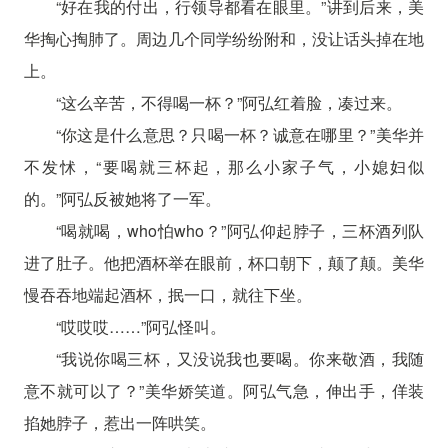
“好在我的付出，行领导都看在眼里。”讲到后来，美
华掏心掏肺了。周边几个同学纷纷附和，没让话头掉在地
上。
“这么辛苦，不得喝一杯？”阿弘红着脸，凑过来。
“你这是什么意思？只喝一杯？诚意在哪里？”美华并
不发怵，“要喝就三杯起，那么小家子气，小媳妇似
的。”阿弘反被她将了一军。
“喝就喝，who怕who？”阿弘仰起脖子，三杯酒列队
进了肚子。他把酒杯举在眼前，杯口朝下，颠了颠。美华
慢吞吞地端起酒杯，抿一口，就往下坐。
“哎哎哎……”阿弘怪叫。
“我说你喝三杯，又没说我也要喝。你来敬酒，我随
意不就可以了？”美华娇笑道。阿弘气急，伸出手，佯装
掐她脖子，惹出一阵哄笑。