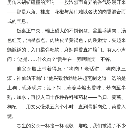
房传来锅铲碰撞的声响，一股浓烈而奇异的香气弥漫开来
——那是八角、桂皮、花椒与某种难以名状的肉香混合而
成的气息。
饭桌正中央，端上硕大的不锈钢盆。盆里盛满肉，汤
色红亮，油星点点。肉块皮呈黄褐色，肉质嫩滑，夹起来
颤巍巍的，入口柔弹粑软，麻辣鲜香直冲脑门。有人小声
问：“这是……什么肉？”贵生在一旁嘿嘿笑，不答。
他父亲脸上带着得意：“狗肉！老话讲，‘狗肉滚三
滚，神仙站不稳’！”他兴致勃勃地讲起烹制之道：选的是
土狗，现杀现炖；油下锅，葱姜蒜煸出香味，炒肉至半
熟，加水，再投入四十多种香料和药材——当归、黄芪、
枸杞……用文火慢煨五六个小时，直到骨酥肉烂，药香入
髓。
贵生的父亲一杯接一杯地敬，那晚，我们被灌了不少