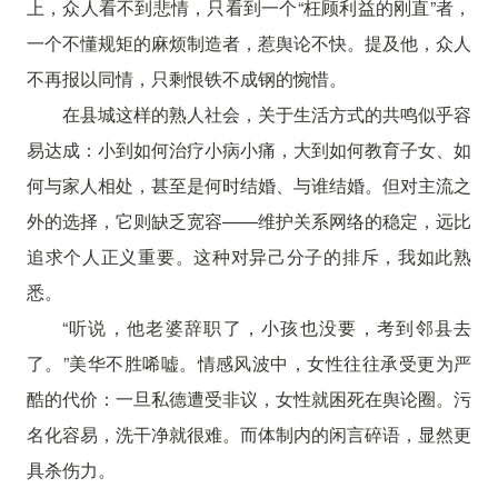
上，众人看不到悲情，只看到一个“枉顾利益的刚直”者，
一个不懂规矩的麻烦制造者，惹舆论不快。提及他，众人
不再报以同情，只剩恨铁不成钢的惋惜。
在县城这样的熟人社会，关于生活方式的共鸣似乎容
易达成：小到如何治疗小病小痛，大到如何教育子女、如
何与家人相处，甚至是何时结婚、与谁结婚。但对主流之
外的选择，它则缺乏宽容——维护关系网络的稳定，远比
追求个人正义重要。这种对异己分子的排斥，我如此熟
悉。
“听说，他老婆辞职了，小孩也没要，考到邻县去
了。”美华不胜唏嘘。情感风波中，女性往往承受更为严
酷的代价：一旦私德遭受非议，女性就困死在舆论圈。污
名化容易，洗干净就很难。而体制内的闲言碎语，显然更
具杀伤力。