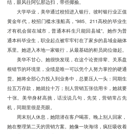
结，眼风往阿弘那边扫，带些揶揄。
大学毕业，美华通过校招进入银行。彼时银行业正值
黄金年代，校招门槛水涨船高，“985、211高校的毕业生
才有机会留在城市，普通本科生只能回县城”。她作为普
通本科毕业生，职业起点被牢牢钉在了家乡的县域金融体
系里。她进入本地一家银行，从最基础的柜员岗位做起。
美华不甘心。她很快发现，在这个论资排辈、关系盘
根错节的环境里，业绩是唯一可以凭个人努力掌控的硬通
货。她将全部心力投入到业务中，总要压人一头：同期生
拉五万存款，她就拉十万；别人营销五张信用卡，她就要
十张。美华身材高挑，话没说几句，先笑，营销常占先
机，同期里很是亮眼。
周末别人休息，她陪潜在客户喝茶。晚上别人回家，
她在整理第二天的营销方案。她像一块海绵，疯狂吸收着