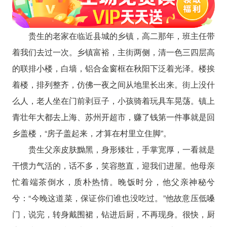
贵生的老家在临近县城的乡镇，高二那年，班主任带
着我们去过一次。乡镇富裕，主街两侧，清一色三四层高
的联排小楼，白墙，铝合金窗框在秋阳下泛着光泽。楼挨
着楼，排列整齐，仿佛一夜之间从地里长出来。街上没什
么人，老人坐在门前剥豆子，小孩骑着玩具车晃荡。镇上
青壮年大都去上海、苏州开超市，赚了钱第一件事就是回
乡盖楼，“房子盖起来，才算在村里立住脚”。
贵生父亲皮肤黝黑，身形矮壮，手掌宽厚，一看就是
干惯力气活的，话不多，笑容憨直，迎我们进屋。他母亲
忙着端茶倒水，质朴热情。晚饭时分，他父亲神秘兮
兮：“今晚这道菜，保证你们谁也没吃过。”他故意压低嗓
门，说完，转身戴围裙，钻进后厨，不再现身。很快，厨