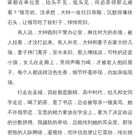
家都在单位里，抬头不见，低头见，何必弄得那么难
看？”领导劝。没承想，大钟一改往日恭顺，沉默得像块
石头，让领导吃了软钉子，悻悻而归。
有人说，大钟跑到干警办公室，揪住对方的衣领，被
人拉着，才没打起来。有人补充，大钟和妻子在家大吵几
场，妻子摔门离开，至今未归。那人继续说，可怜的还是
小孩，女儿在走廊上，哭得声嘶力竭，才被老人抱回屋
子。每个人都说得活色生香，细节纤毫毕现，仿如亲临现
场。
行走在县城，四处都是眼睛。高中时代，但凡和女同
学走近，喝了奶茶、逛了书店，总会被母亲一顿臭骂。她
不许我早恋，宝贵的精力要放在学业上，要为了决定命运
的分数拼搏。我越轨的举动，总能传到她的耳朵里。那张
密致的人际网络，凝视你，些许信息便让它震动，传出很