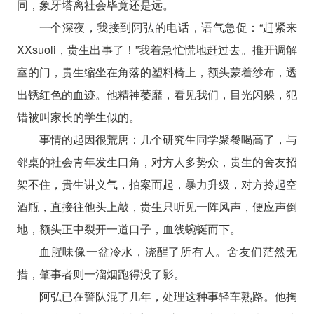
同，象牙塔离社会毕竟还是远。
一个深夜，我接到阿弘的电话，语气急促：“赶紧来
XXsuoli，贵生出事了！”我着急忙慌地赶过去。推开调解
室的门，贵生缩坐在角落的塑料椅上，额头蒙着纱布，透
出锈红色的血迹。他精神萎靡，看见我们，目光闪躲，犯
错被叫家长的学生似的。
事情的起因很荒唐：几个研究生同学聚餐喝高了，与
邻桌的社会青年发生口角，对方人多势众，贵生的舍友招
架不住，贵生讲义气，拍案而起，暴力升级，对方拎起空
酒瓶，直接往他头上敲，贵生只听见一阵风声，便应声倒
地，额头正中裂开一道口子，血线蜿蜒而下。
血腥味像一盆冷水，浇醒了所有人。舍友们茫然无
措，肇事者则一溜烟跑得没了影。
阿弘已在警队混了几年，处理这种事轻车熟路。他掏