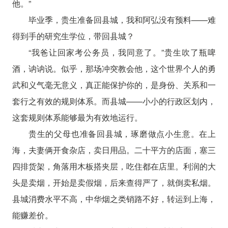
他。”
毕业季，贵生准备回县城，我和阿弘没有预料——难
得到手的研究生学位，带回县城？
“我爸让回家考公务员，我同意了。”贵生吹了瓶啤
酒，讷讷说。似乎，那场冲突教会他，这个世界个人的勇
武和义气毫无意义，真正能保护你的，是身份、关系和一
套行之有效的规则体系。而县城——小小的行政区划内，
这套规则体系能够最为有效地运行。
贵生的父母也准备回县城，琢磨做点小生意。在上
海，夫妻俩开食杂店，卖日用品。二十平方的店面，塞三
四排货架，角落用木板搭夹层，吃住都在店里。利润的大
头是卖烟，开始是卖假烟，后来查得严了，就倒卖私烟。
县城消费水平不高，中华烟之类销路不好，转运到上海，
能赚差价。