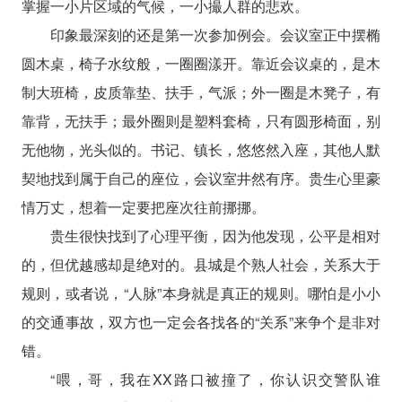
掌握一小片区域的气候，一小撮人群的悲欢。
印象最深刻的还是第一次参加例会。会议室正中摆椭
圆木桌，椅子水纹般，一圈圈漾开。靠近会议桌的，是木
制大班椅，皮质靠垫、扶手，气派；外一圈是木凳子，有
靠背，无扶手；最外圈则是塑料套椅，只有圆形椅面，别
无他物，光头似的。书记、镇长，悠悠然入座，其他人默
契地找到属于自己的座位，会议室井然有序。贵生心里豪
情万丈，想着一定要把座次往前挪挪。
贵生很快找到了心理平衡，因为他发现，公平是相对
的，但优越感却是绝对的。县城是个熟人社会，关系大于
规则，或者说，“人脉”本身就是真正的规则。哪怕是小小
的交通事故，双方也一定会各找各的“关系”来争个是非对
错。
“喂，哥，我在XX路口被撞了，你认识交警队谁