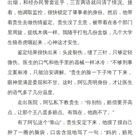
出烟，和经办民警套近乎，三言两语就问清了情况。接
着，他调取监控，很快锁定了肇事者的身份。然后，他带
着贵生去做伤情鉴定。贵生没了主意，被带着在各个部门
里周旋，提线木偶一样。我随手打包几份盒饭，几个大学
生狼吞虎咽起来，心神这才安生。
鉴定结果很快出来：头皮裂伤，缝了三针，只够定轻
微伤。医生的口气和他手里的器械一样冰冷：“不够刑事
立案标准，只能治安调解。”贵生的脸一下子垮了下来，
眼神里满是委屈和不甘。这时，阿弘亮明身份，才让医生
的语气多了几分温度。
走出医院，阿弘私下教贵生：“你别怕，赔偿要开高
点，让那个王八蛋多赔点。有我在，他跑不了。”
有了阿弘这个“靠山”，贵生安定下来，他摸了摸自己
肿了一圈的脑袋，口齿含混地骂了一句：“妈的，赔死