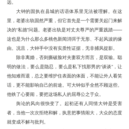
远。
大钟的固执在县城的话语体系里无法被理解。在这
里，老婆出轨固然严重，但它首先是一个需要关起门来解
决的“私德”问题。老婆出轨是对丈夫尊严的严重践踏——
这也是为什么那么多桃色新闻消弭于无形、不起风波的缘
由。况且，大钟手中没有实质性证据，无非捕风捉影。
除非离婚，否则撕破脸对夫妻双方而言，是双输。聪
明的做法，要么是隐忍，要么是私下找那男的“谈谈”，让
他知难而退，总之要维护住表面的体面，不能让外人看笑
话，更不能影响自己的前途。可大钟似乎全然不顾这些。
他铁了心要闹，要把这场私人的屈辱公之于众。
舆论的风向很快变了。起初还有人同情大钟是受害
者，当他一次次拒绝和解，执意把事情闹大，大众的态度
就变成不解与批判。