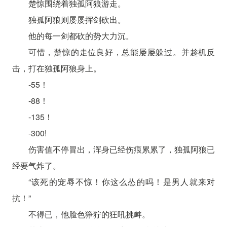
楚惊围绕着独孤阿狼游走。
独孤阿狼则屡屡挥剑砍出。
他的每一剑都砍的势大力沉。
可惜，楚惊的走位良好，总能屡屡躲过。并趁机反
击，打在独孤阿狼身上。
-55！
-88！
-135！
-300!
伤害值不停冒出，浑身已经伤痕累累了，独孤阿狼已
经要气炸了。
“该死的宠辱不惊！你这么怂的吗！是男人就来对
抗！”
不得已，他脸色狰狞的狂吼挑衅。