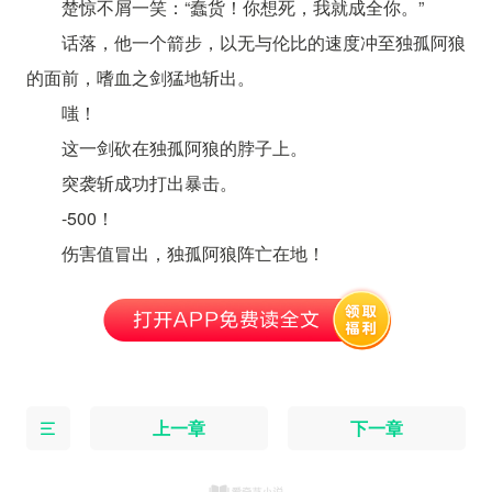
楚惊不屑一笑：“蠢货！你想死，我就成全你。”
话落，他一个箭步，以无与伦比的速度冲至独孤阿狼
的面前，嗜血之剑猛地斩出。
嗤！
这一剑砍在独孤阿狼的脖子上。
突袭斩成功打出暴击。
-500！
伤害值冒出，独孤阿狼阵亡在地！
上一章
下一章