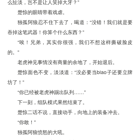
么扯淡，岂不是让人笑掉大牙？”
楚惊的眼睛带着戏虐。
独孤阿狼忍不住下去了，喝道：“没错！我们就是要
吞掉这笔武器！你算个什么东西？”
“唉！兄弟，其实你很强，我们不想这样撕破脸皮
的。”
老虎神见事情没有商量的余地了，开始退后。
楚惊面色不变，淡淡道：“没必要当biao子还要立牌
坊了！”
“你已经被老虎神踢出队列……”
下一刻，组队模式果然结束了。
楚惊二话不说，直接动手，向地上的装备冲去。
“你敢！”
独孤阿狼愤怒的大吼。