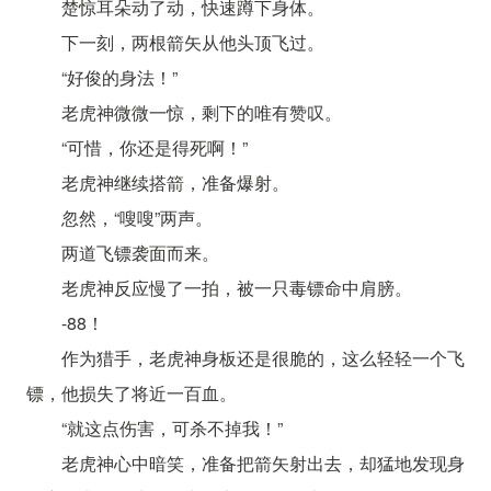
楚惊耳朵动了动，快速蹲下身体。
下一刻，两根箭矢从他头顶飞过。
“好俊的身法！”
老虎神微微一惊，剩下的唯有赞叹。
“可惜，你还是得死啊！”
老虎神继续搭箭，准备爆射。
忽然，“嗖嗖”两声。
两道飞镖袭面而来。
老虎神反应慢了一拍，被一只毒镖命中肩膀。
-88！
作为猎手，老虎神身板还是很脆的，这么轻轻一个飞
镖，他损失了将近一百血。
“就这点伤害，可杀不掉我！”
老虎神心中暗笑，准备把箭矢射出去，却猛地发现身