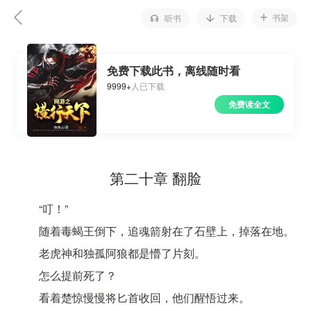
书架
听书
下载
免费下载此书，离线随时看
9999+
人已下载
免费读全文
第二十章 翻脸
“叮！”
随着毒蝎王倒下，追魂箭射在了石壁上，掉落在地。
老虎神和独孤阿狼都是懵了片刻。
怎么提前死了？
看着楚惊慢慢将匕首收回，他们醒悟过来。