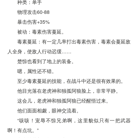
种类：单手
物理攻击60-88
暴击伤害+35%
被动：毒素伤害蔓延。
毒素蔓延：有一定几率打出毒素伤害，毒素会蔓延敌
人全身，使敌人行动迟缓……
楚惊也看到了地上的装备。
嗯，属性还不错。
至少毒素蔓延的技能，在战斗中还是很有效果的。
他目光落在老虎神和独孤阿狼脸上，非常平静。
这会儿，老虎神和独孤阿狼已经醒悟过来。
他们面面相觑，眼神交流着。
“咳咳！宠辱不惊兄弟啊，这里貌似只有一把武器
啊！有点坑。”