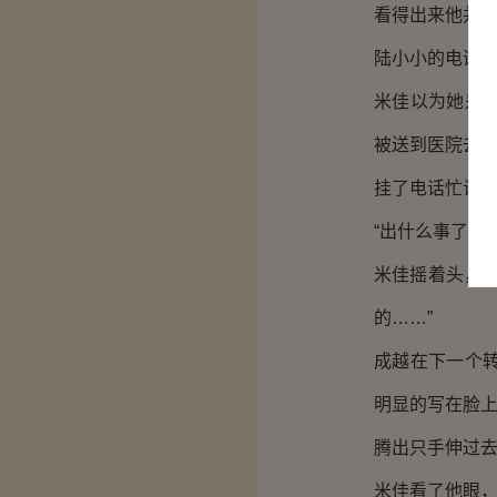
看得出来他并
陆小小的电话
米佳以为她是
被送到医院去
挂了电话忙让成
“出什么事了？
米佳摇着头，
的……”
成越在下一个
明显的写在脸
腾出只手伸过去
米佳看了他眼