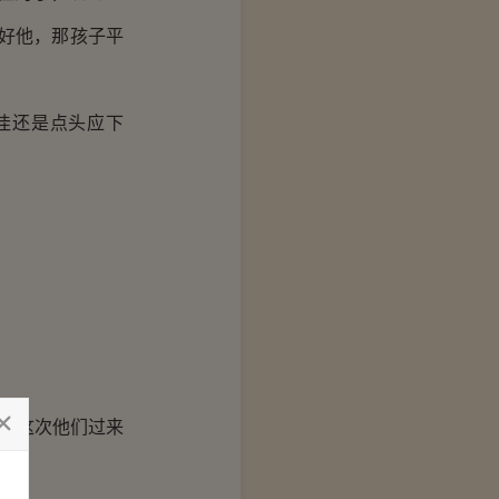
好他，那孩子平
佳还是点头应下
知道这次他们过来