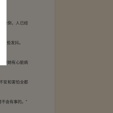
里晕倒，人已经
人有些发抖。
外婆她有心脏病
不安和害怕全都
不会有事的。”