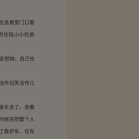
在急救室门口看
抓住陆小小的肩
小安慰她，自己也
当作玩笑当作儿
家长去了，坐着
时候突然整个人
了救护车，在车