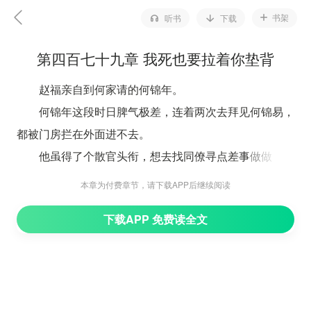
书架
听书
下载
第四百七十九章 我死也要拉着你垫背
赵福亲自到何家请的何锦年。
何锦年这段时日脾气极差，连着两次去拜见何锦易，
都被门房拦在外面进不去。
他虽得了个散官头衔，想去找同僚寻点差事做做，才
知道他这头衔等同虚无，俸禄也少得可怜。
本章为付费章节，请下载APP后继续阅读
赵福在门口等候门子通传时，秦姝正战战兢兢地把荷
下载APP 免费读全文
包递过去：“夫君莫愁，这些是我当钗环的银钱，你先拿
去还