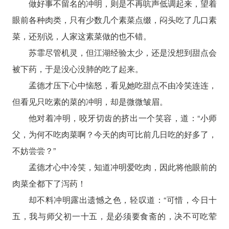
做好事不留名的冲明，则是不再吭声低调起来，望着
眼前各种肉类，只有少数几个素菜点缀，闷头吃了几口素
菜，还别说，人家这素菜做的也不错。
苏霏尽管机灵，但江湖经验太少，还是没想到甜点会
被下药，于是没心没肺的吃了起来。
孟德才压下心中恼怒，看见她吃甜点不由冷笑连连，
但看见只吃素的菜的冲明，却是微微皱眉。
他对着冲明，咬牙切齿的挤出一个笑容，道：“小师
父，为何不吃肉菜啊？今天的肉可比前几日吃的好多了，
不妨尝尝？”
孟德才心中冷笑，知道冲明爱吃肉，因此将他眼前的
肉菜全都下了泻药！
却不料冲明露出遗憾之色，轻叹道：“可惜，今日十
五，我与师父初一十五，是必须要食斋的，决不可吃荤