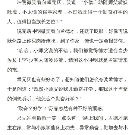
冲明微笑看向孟元庆，笑道：“小僧自幼随师父斩妖
除魔，不太懂的俗事家理，不过我觉得一个勤奋好学的
人，值得担当族长之位！”
说完话冲明微笑看向孟德才，还眨了眨眼，好像再说
既然路上你买肉给俺吃，到了你家，俺也一定会报答你。
“哈哈，小师父说的不错，我们都觉得德才适合当少
族长！”不少客人随波逐流，猜测这小冲明就是孟家请来
的拖。
孟元庆也有些好奇了，想知道他们怎么夸奖孟德才，
于是问道：“既然小师父说我儿勤奋好学，那我这个当爹
的倒想听听，他怎么个勤奋好学？”
“勤奋？好学？”苏霏忽然有种不好的预感。
只见冲明微微一笑，点头道：“路上我闻，孟德才施
主在家，常与小娘学些床上功夫，异常勤奋，勤加去与小