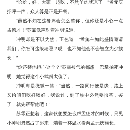
“哈哈，好，大家一起吃，不然羊肉就凉了！”孟元庆
招呼一声，众人算是正是开餐。
“虽然不知在这餐席会怎么整你，但你还是小心一点
孟德才！”苏霏低声对着冲明说道。
冲明却是不以为然，正色道：“孟施主如此盛情邀请
我们，你怎可这般猜忌？哎，也不知他会不会被立为少族
长！”
“你还替他担心这个？”苏霏被气的都想一巴掌拍死冲
明，她觉得这个小武僧太傻了。
冲明却是微微一笑：“当然，一路同行便是缘，路上
又给咱们吃好喝好，我说过，到了族中必然要报答，罢
了，就先帮帮他吧！”
苏霏正想着，这家伙想要怎么帮孟德才的时候，只见
小冲明忽然占了起来，端着一杯温水看向孟元庆族长。