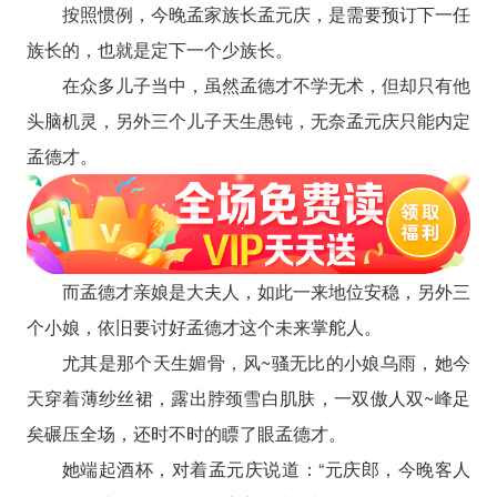
按照惯例，今晚孟家族长孟元庆，是需要预订下一任
族长的，也就是定下一个少族长。
在众多儿子当中，虽然孟德才不学无术，但却只有他
头脑机灵，另外三个儿子天生愚钝，无奈孟元庆只能内定
孟德才。
而孟德才亲娘是大夫人，如此一来地位安稳，另外三
个小娘，依旧要讨好孟德才这个未来掌舵人。
尤其是那个天生媚骨，风~骚无比的小娘乌雨，她今
天穿着薄纱丝裙，露出脖颈雪白肌肤，一双傲人双~峰足
矣碾压全场，还时不时的瞟了眼孟德才。
她端起酒杯，对着孟元庆说道：“元庆郎，今晚客人