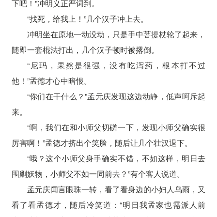
下吧！”冲明义正严词到。
“找死，给我上！”几个汉子冲上去。
冲明坐在原地一动没动，只是手中菩提杖轮了起来，
随即一套棍法打出，几个汉子顿时被撂倒。
“尼玛，果然是很强，没有吃泻药，根本打不过
他！”孟德才心中暗恨。
“你们在干什么？”孟元庆发现这边动静，低声呵斥起
来。
“啊，我们在和小师父切磋一下，发现小师父确实很
厉害啊！”孟德才挤出个笑脸，随后让几个壮汉退下。
“哦？这个小师父身手确实不错，不如这样，明日去
围剿妖物，小师父不如一同前去？”有个客人说道。
孟元庆闻言眼珠一转，看了看身边的小妇人乌雨，又
看了看孟德才，随后冷笑道：“明日我孟家也需派人前