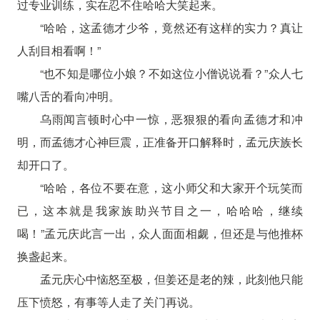
过专业训练，实在忍不住哈哈大笑起来。
“哈哈，这孟德才少爷，竟然还有这样的实力？真让
人刮目相看啊！”
“也不知是哪位小娘？不如这位小僧说说看？”众人七
嘴八舌的看向冲明。
乌雨闻言顿时心中一惊，恶狠狠的看向孟德才和冲
明，而孟德才心神巨震，正准备开口解释时，孟元庆族长
却开口了。
“哈哈，各位不要在意，这小师父和大家开个玩笑而
已，这本就是我家族助兴节目之一，哈哈哈，继续
喝！”孟元庆此言一出，众人面面相觑，但还是与他推杯
换盏起来。
孟元庆心中恼怒至极，但姜还是老的辣，此刻他只能
压下愤怒，有事等人走了关门再说。