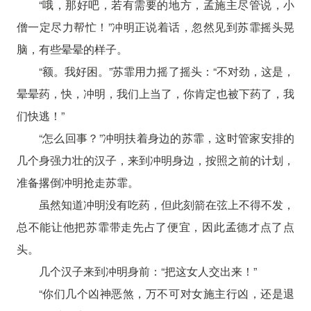
“哦，那好吧，若有需要的地方，孟施主尽管说，小
僧一定尽力帮忙！”冲明正说着话，忽然见到苏霏摇头晃
脑，有些晕晕的样子。
“额。我好困。”苏霏用力摇了摇头：“不对劲，这是，
晕晕药，快，冲明，我们上当了，你肯定也被下药了，我
们快逃！”
“怎么回事？”冲明扶着身边的苏霏，这时管家安排的
几个身强力壮的汉子，来到冲明身边，按照之前的计划，
准备撂倒冲明抢走苏霏。
虽然知道冲明没有吃药，但此刻箭在弦上不得不发，
总不能让他把苏霏带走先占了便宜，因此孟德才点了点
头。
几个汉子来到冲明身前：“把这女人交出来！”
“你们几个凶神恶煞，万不可对女施主行凶，还是退