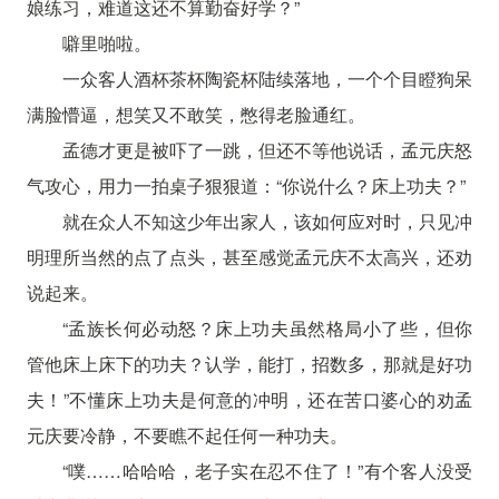
娘练习，难道这还不算勤奋好学？”
噼里啪啦。
一众客人酒杯茶杯陶瓷杯陆续落地，一个个目瞪狗呆
满脸懵逼，想笑又不敢笑，憋得老脸通红。
孟德才更是被吓了一跳，但还不等他说话，孟元庆怒
气攻心，用力一拍桌子狠狠道：“你说什么？床上功夫？”
就在众人不知这少年出家人，该如何应对时，只见冲
明理所当然的点了点头，甚至感觉孟元庆不太高兴，还劝
说起来。
“孟族长何必动怒？床上功夫虽然格局小了些，但你
管他床上床下的功夫？认学，能打，招数多，那就是好功
夫！”不懂床上功夫是何意的冲明，还在苦口婆心的劝孟
元庆要冷静，不要瞧不起任何一种功夫。
“噗……哈哈哈，老子实在忍不住了！”有个客人没受