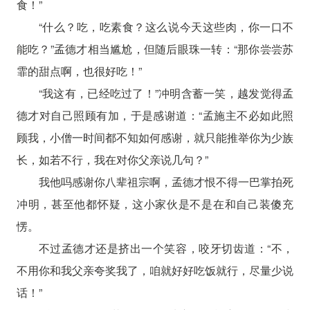
食！”
“什么？吃，吃素食？这么说今天这些肉，你一口不
能吃？”孟德才相当尴尬，但随后眼珠一转：“那你尝尝苏
霏的甜点啊，也很好吃！”
“我这有，已经吃过了！”冲明含蓄一笑，越发觉得孟
德才对自己照顾有加，于是感谢道：“孟施主不必如此照
顾我，小僧一时间都不知如何感谢，就只能推举你为少族
长，如若不行，我在对你父亲说几句？”
我他吗感谢你八辈祖宗啊，孟德才恨不得一巴掌拍死
冲明，甚至他都怀疑，这小家伙是不是在和自己装傻充
愣。
不过孟德才还是挤出一个笑容，咬牙切齿道：“不，
不用你和我父亲夸奖我了，咱就好好吃饭就行，尽量少说
话！”