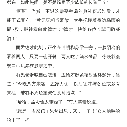
都在，如此热闹，是不是该定下少族长的位置了？”
“呵呵，当然，不过这需要稍后的典礼仪式过后，才
能正式宣布。”孟元庆相当豪放，大手抚摸着身边乌雨的
屁~股，眼神看向孟德才：“德才，快给各位长辈们敬杯
酒！”
而孟德才此刻，正坐在冲明和苏霏一旁，一脸阴冷的
看着两人，只要一会开餐，两人吃了酒水餐品，今晚就会
被自己玩弄在股掌之中。
听见老爹喊自己敬酒，孟德才赶紧端起酒杯起身，笑
道：“今晚八方来客，孟家万谢，以后德才与各位或多有
来往，若有不周还望叔伯及时指点！”
“哈哈，孟贤侄太谦虚了！”有人笑着说道。
“就是，孟家孩子果然出息，来，干了！”众人嘻嘻哈
哈干了一杯。