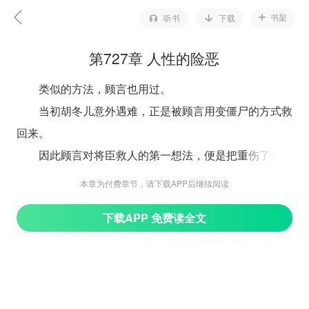
书架
听书
下载
第727章 人性的险恶
类似的方法，顾言也用过。
当初胡冬儿意外遇难，正是被顾言用变僵尸的方式救
回来。
因此顾言对将臣救人的第一想法，便是把重伤了没多
长时间可以活的人，变成一个僵尸。
本章为付费章节，请下载APP后继续阅读
“你又猜对了。”
下载APP 免费读全文
将臣承认道：“我不想让她伤心难过，唯有把她的家
人，以变成僵尸的方式救回来，于是先从她的大哥唐舟开
始。”
“不过我刚咬了唐舟，她就回来了，再看到