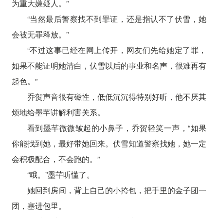
为重大嫌疑人。”
“当然最后警察找不到罪证，还是指认不了伏雪，她
会被无罪释放。”
“不过这事已经在网上传开，网友们先给她定了罪，
如果不能证明她清白，伏雪以后的事业和名声，很难再有
起色。”
乔贺声音很有磁性，低低沉沉得特别好听，他不厌其
烦地给墨芊讲解利害关系。
看到墨芊微微皱起的小鼻子，乔贺轻笑一声，“如果
你能找到她，最好带她回来。伏雪知道警察找她，她一定
会积极配合，不会跑的。”
“哦。”墨芊听懂了。
她回到房间，背上自己的小挎包，把手里的金子团一
团，塞进包里。