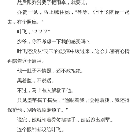
然后跟乔贺要了把雨伞，就要走。
乔贺一见，马上喊住她，“等等。让叶飞陪你一起
去，有个照应。”
叶飞，“？？？”
少爷，你不考虑一下我的感受吗？
叶飞还没从“丧玉”的悲痛中缓过来，这会儿哪有心情
再陪着这个瘟神。
他一肚子不情愿，还不敢拒绝。
黑着脸，不说话。
不过，马上有人解救了他。
只见墨芊摇了摇头，“他跟着我，会拖后腿，我还得
保护他，别给我添麻烦了。”
说完，她就朝着乔贺摆摆手，然后跑出别墅。
连个眼神都没给叶飞。