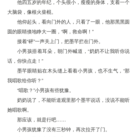
他四五岁的年纪，个头很小，瘦瘦的身体，支着一个
大脑袋，像根火柴棍。
他仰起头，看向门外的人，只看了一眼，他那黑黑圆
圆的眼睛倏地睁大一圈，“啊，救命啊！”
接着“砰”一声关上门，把墨芊拦在门外。
小男孩捂着耳朵，朝门外喊道，“奶奶不让我听你说
话，你快点走！”
墨芊眼睛贴在木头缝上看着小男孩，也不生气，“那
我唱歌给你听？”
“唱歌？”小男孩有些犹豫。
奶奶说了，不能听道观里那个墨芊说话，没说不能听
她唱歌啊。
那应该，就是行吧……
小男孩犹豫了没有三秒钟，再次拉开了门。