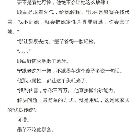
要不是看她可怜，他绝不会让她这么放肆！
顾白野压着火气，给她解释，“现在是警察在找伏
雪。找不到她，就会把她定性为畏罪潜逃，你会害了
她。”
“那让警察去找。”墨芊答得一脸轻松。
“……”
顾白野恼火地磨了磨牙。
宁跟老虎打一架，不跟墨芊这个傻子多说一句话。
他那点耐性，都让这丫头耗光了。
“找到伏雪，给你三百万。”他直接搬出钞能力。
解决问题，最简单的方式，就是用钱，这是顾家人
的“优良传统”。
可惜。
墨芊不吃他那套。