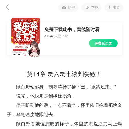
书架
听书
下载
免费下载此书，离线随时看
37248
人已下载
免费读全文
第14章 老六老七谈判失败！
顾白野站起身，朝墨芊扬了扬下巴，“跟我过来。”
说完，他快步走到楼梯拐角。
墨芊听到他的话，一点不着急，怀里依旧抱着那块金
子，乌龟速度地跟过去。
顾白野看她慢腾腾的样子，体里的洪荒之力马上爆