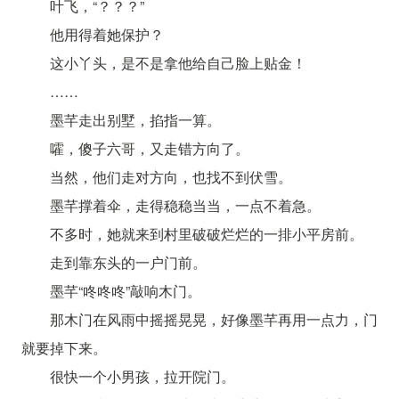
叶飞，“？？？”
他用得着她保护？
这小丫头，是不是拿他给自己脸上贴金！
……
墨芊走出别墅，掐指一算。
嚯，傻子六哥，又走错方向了。
当然，他们走对方向，也找不到伏雪。
墨芊撑着伞，走得稳稳当当，一点不着急。
不多时，她就来到村里破破烂烂的一排小平房前。
走到靠东头的一户门前。
墨芊“咚咚咚”敲响木门。
那木门在风雨中摇摇晃晃，好像墨芊再用一点力，门
就要掉下来。
很快一个小男孩，拉开院门。