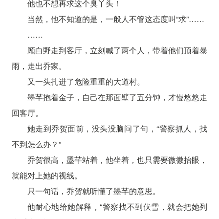
他也不想再求这个臭丫头！
当然，他不知道的是，一般人不管这态度叫“求”……
……
顾白野走到客厅，立刻喊了两个人，带着他们顶着暴
雨，走出乔家。
又一头扎进了危险重重的大道村。
墨芊抱着金子，自己在那面壁了五分钟，才慢悠悠走
回客厅。
她走到乔贺面前，没头没脑问了句，“警察抓人，找
不到怎么办？”
乔贺很高，墨芊站着，他坐着，也只需要微微抬眼，
就能对上她的视线。
只一句话，乔贺就听懂了墨芊的意思。
他耐心地给她解释，“警察找不到伏雪，就会把她列