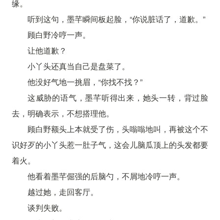
缘。
听到这句，墨芊瞬间板起脸，“你说脏话了，道歉。”
顾白野冷哼一声。
让他道歉？
小丫头还真当自己是盘菜了。
他没好气地一挑眉，“你找不找？”
这威胁的语气，墨芊听得出来，她头一转，背过脸
去，明确表示，不想搭理他。
顾白野额头上本就受了伤，头嗡嗡地叫，再被这个不
识好歹的小丫头惹一肚子气，这会儿脑瓜顶上的头发都要
着火。
他看着墨芊倔强的后脑勺，不屑地冷哼一声。
越过她，走回客厅。
谈判失败。