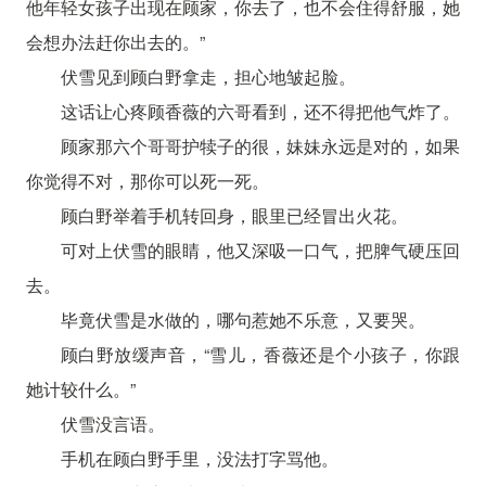
他年轻女孩子出现在顾家，你去了，也不会住得舒服，她
会想办法赶你出去的。”
伏雪见到顾白野拿走，担心地皱起脸。
这话让心疼顾香薇的六哥看到，还不得把他气炸了。
顾家那六个哥哥护犊子的很，妹妹永远是对的，如果
你觉得不对，那你可以死一死。
顾白野举着手机转回身，眼里已经冒出火花。
可对上伏雪的眼睛，他又深吸一口气，把脾气硬压回
去。
毕竟伏雪是水做的，哪句惹她不乐意，又要哭。
顾白野放缓声音，“雪儿，香薇还是个小孩子，你跟
她计较什么。”
伏雪没言语。
手机在顾白野手里，没法打字骂他。