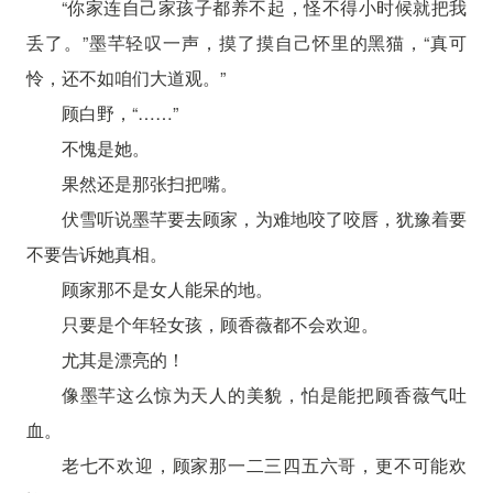
“你家连自己家孩子都养不起，怪不得小时候就把我
丢了。”墨芊轻叹一声，摸了摸自己怀里的黑猫，“真可
怜，还不如咱们大道观。”
顾白野，“……”
不愧是她。
果然还是那张扫把嘴。
伏雪听说墨芊要去顾家，为难地咬了咬唇，犹豫着要
不要告诉她真相。
顾家那不是女人能呆的地。
只要是个年轻女孩，顾香薇都不会欢迎。
尤其是漂亮的！
像墨芊这么惊为天人的美貌，怕是能把顾香薇气吐
血。
老七不欢迎，顾家那一二三四五六哥，更不可能欢