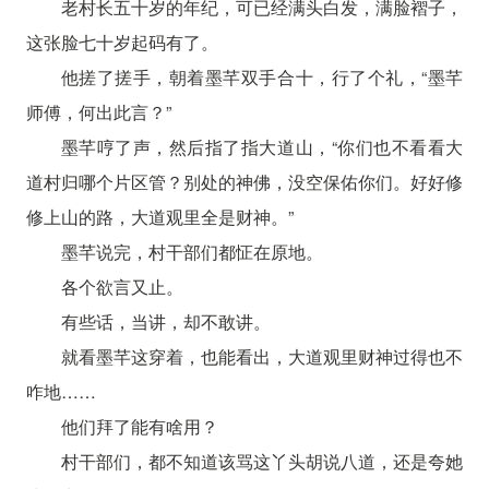
老村长五十岁的年纪，可已经满头白发，满脸褶子，
这张脸七十岁起码有了。
他搓了搓手，朝着墨芊双手合十，行了个礼，“墨芊
师傅，何出此言？”
墨芊哼了声，然后指了指大道山，“你们也不看看大
道村归哪个片区管？别处的神佛，没空保佑你们。好好修
修上山的路，大道观里全是财神。”
墨芊说完，村干部们都怔在原地。
各个欲言又止。
有些话，当讲，却不敢讲。
就看墨芊这穿着，也能看出，大道观里财神过得也不
咋地……
他们拜了能有啥用？
村干部们，都不知道该骂这丫头胡说八道，还是夸她