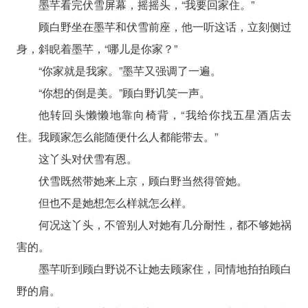
墨芊看完伏雪屏幕，摇摇头，“我要回家住。”
顾白野坐在墨芊和伏雪前座，他一听这话，立刻侧过
身，斜睨着墨芊，“哪儿是你家？”
“你家就是我家。”墨芊又强调了一遍。
“你想的倒是美。”顾白野讥笑一声。
他转回头懒懒地靠向椅背，“我给你找五星酒店去
住。我顾家怎么能随便什么人都能带去。”
这丫头对伏雪有恩。
伏雪既然带她来上京，顾白野当然得管她。
但也不是她想怎么样就怎么样。
何况这丫头，不管别人对她有几分耐性，都不够她祸
害的。
墨芊听到顾白野说不让她去顾家住，同情地拍拍顾白
野的肩。