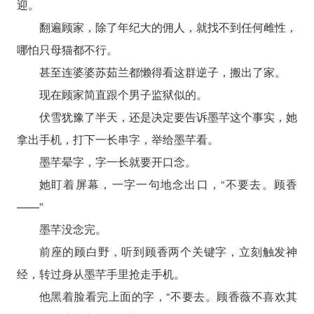
迎。
翻遍顾家，除了年纪大的佣人，就找不到任何雌性，
哪怕只母猫都不行。
甚至连婆婆苏茹兰都懒得看这群逆子，搬出了家。
现在顾家简直跟个男子监狱似的。
伏雪犹豫了半天，还是决定要告诉墨芊这个事实，她
拿出手机，打下一长串字，举给墨芊看。
墨芊晕字，字一长就要开口念。
她盯着屏幕，一字一句地念出口，“不要去。顾香
——”
墨芊没念完。
前座的顾白野，听到顾香两个关键字，立刻触发神
经，转过身从墨芊手里抢走手机。
他黑着脸看完上面的字，“不要去。顾香薇不喜欢其