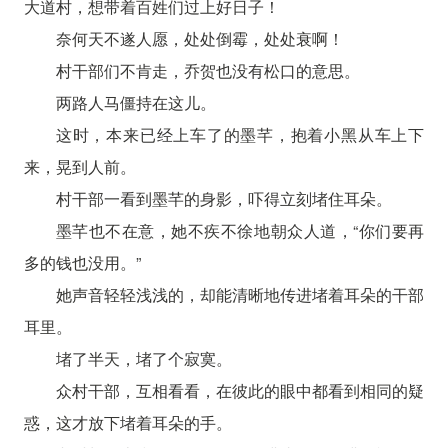
大道村，想带着百姓们过上好日子！
奈何天不遂人愿，处处倒霉，处处衰啊！
村干部们不肯走，乔贺也没有松口的意思。
两路人马僵持在这儿。
这时，本来已经上车了的墨芊，抱着小黑从车上下
来，晃到人前。
村干部一看到墨芊的身影，吓得立刻堵住耳朵。
墨芊也不在意，她不疾不徐地朝众人道，“你们要再
多的钱也没用。”
她声音轻轻浅浅的，却能清晰地传进堵着耳朵的干部
耳里。
堵了半天，堵了个寂寞。
众村干部，互相看看，在彼此的眼中都看到相同的疑
惑，这才放下堵着耳朵的手。