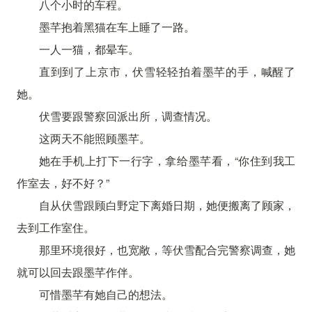
八个小时的车程。
墨芊抱着黑猫在车上睡了一路。
一人一猫，都晕车。
直到到了上京市，伏雪轻轻拍着墨芊的手，喊醒了
她。
伏雪要跟警察回派出所，调查情况。
这两天不能照顾墨芊。
她在手机上打下一行字，拿给墨芊看，“你住到我工
作室去，好不好？”
自从伏雪跟顾白野定下离婚日期，她便搬离了顾家，
去到工作室住。
那里环境很好，也宽敞，等伏雪配合完警察调查，她
就可以回去跟墨芊作伴。
可惜墨芊有她自己的想法。