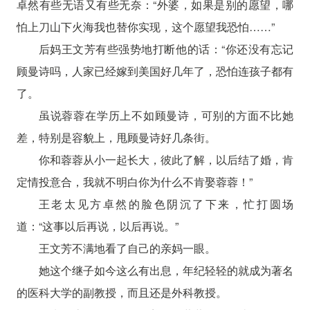
卓然有些无语又有些无奈：“外婆，如果是别的愿望，哪
怕上刀山下火海我也替你实现，这个愿望我恐怕……”
后妈王文芳有些强势地打断他的话：“你还没有忘记
顾曼诗吗，人家已经嫁到美国好几年了，恐怕连孩子都有
了。
虽说蓉蓉在学历上不如顾曼诗，可别的方面不比她
差，特别是容貌上，甩顾曼诗好几条街。
你和蓉蓉从小一起长大，彼此了解，以后结了婚，肯
定情投意合，我就不明白你为什么不肯娶蓉蓉！”
王老太见方卓然的脸色阴沉了下来，忙打圆场
道：“这事以后再说，以后再说。”
王文芳不满地看了自己的亲妈一眼。
她这个继子如今这么有出息，年纪轻轻的就成为著名
的医科大学的副教授，而且还是外科教授。