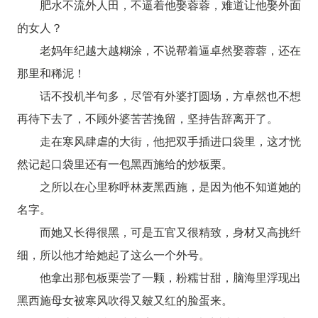
肥水不流外人田，不逼着他娶蓉蓉，难道让他娶外面
的女人？
老妈年纪越大越糊涂，不说帮着逼卓然娶蓉蓉，还在
那里和稀泥！
话不投机半句多，尽管有外婆打圆场，方卓然也不想
再待下去了，不顾外婆苦苦挽留，坚持告辞离开了。
走在寒风肆虐的大街，他把双手插进口袋里，这才恍
然记起口袋里还有一包黑西施给的炒板栗。
之所以在心里称呼林麦黑西施，是因为他不知道她的
名字。
而她又长得很黑，可是五官又很精致，身材又高挑纤
细，所以他才给她起了这么一个外号。
他拿出那包板栗尝了一颗，粉糯甘甜，脑海里浮现出
黑西施母女被寒风吹得又皴又红的脸蛋来。