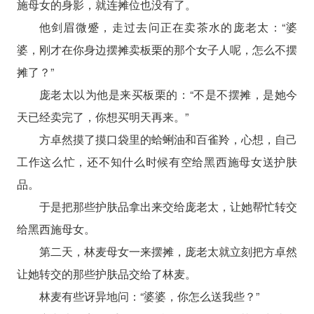
施母女的身影，就连摊位也没有了。
他剑眉微蹙，走过去问正在卖茶水的庞老太：“婆
婆，刚才在你身边摆摊卖板栗的那个女子人呢，怎么不摆
摊了？”
庞老太以为他是来买板栗的：“不是不摆摊，是她今
天已经卖完了，你想买明天再来。”
方卓然摸了摸口袋里的蛤蜊油和百雀羚，心想，自己
工作这么忙，还不知什么时候有空给黑西施母女送护肤
品。
于是把那些护肤品拿出来交给庞老太，让她帮忙转交
给黑西施母女。
第二天，林麦母女一来摆摊，庞老太就立刻把方卓然
让她转交的那些护肤品交给了林麦。
林麦有些讶异地问：“婆婆，你怎么送我些？”