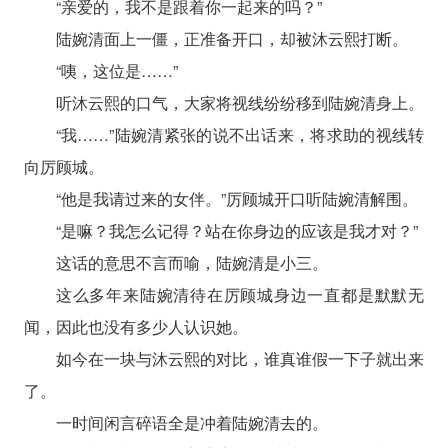
“亲爱的，我不是跟着你一起来的吗？”
陆婉清面上一僵，正准备开口，却被沐云熙打断。
“咦，这位是……”
听沐云熙的口气，大家将视线纷纷移到陆婉清身上。
“我……”陆婉清紧张的说不出话来，将求助的视线转
向厉顾城。
“他是我请过来的女伴。”厉顾城开口听陆婉清解围。
“是嘛？我怎么记得？站在你身边的应该是我才对？”
这话的意思不言而喻，陆婉清是小三。
这么多年来陆婉清待在厉顾城身边一直都是默默无
闻，因此也没有多少人认识她。
如今在一块与沐云熙的对比，谁真谁假一下子就出来
了。
一时间闲言碎语全是冲着陆婉清去的。