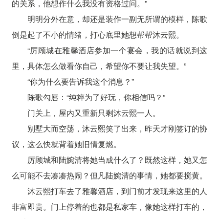
的关系，他想作什么我没有资格过问。”
明明分外在意，却还是装作一副无所谓的模样，陈歌
倒是起了不小的情绪，打心底里她想帮帮沐云熙。
“厉顾城在雅馨酒店参加一个宴会，我的话就说到这
里，具体怎么做看你自己，希望你不要让我失望。”
“你为什么要告诉我这个消息？”
陈歌勾唇：“纯粹为了好玩，你相信吗？”
门关上，屋内又重新只剩沐云熙一人。
别墅大而空荡，沐云熙笑了出来，昨天才刚签订的协
议，这么快就背着她旧情复燃。
厉顾城和陆婉清将她当成什么了？既然这样，她又怎
么可能不去凑凑热闹？但凡陆婉清的事情，她都要搅黄。
沐云熙打车去了雅馨酒店，到门前才发现来这里的人
非富即贵。门上停着的也都是私家车，像她这样打车的，