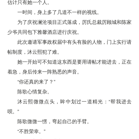
估计只有她一个人。
一时间，身上多了几道不一样的视线。
为了庆祝澜沧项目正式落成，厉氏总裁厉顾城和陈家
少爷共同包下雅馨酒店进行庆祝。
此次邀请军事政权届中有头有脸的人物，门上实行请
帖制度，沐云熙犯了难。
她一开始可不知道这东西是要用请帖才能进去，正在
着急，身后传来一阵熟悉的声音。
“你还真的来了？”
陈歌心情复杂。
沐云熙微微点头，眸中划过一道精光：“帮我进去
呗。”
陈歌微微一愣，弯起自己的手臂。
“不胜荣幸。”