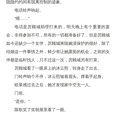
隐隐约约间有脱离控制的迹象。
电话铃声响起。
“喂……”
电话是厉顾城助理打来的，明天晚上有个重要的宴
会，非得参加不可，所有的一切都准备好了，但是厉顾城
如今还缺少一个女伴，厉顾城将陆婉清保护的很好，除了
结婚这一件事情之外，鲜少有让她露面的机会，之前的女
伴都是临时找人，只不过这一次，厉顾城另有打算。
厉顾城看了一眼床上的沐云熙，转身走了出去。
门铃声响个不停，沐云熙皱着眉头。撑着手起身。
眩晕感过去之后，她才发现家中空无一人。
门前。
“是你。”
陈歌笑了笑朝屋里看了一眼。