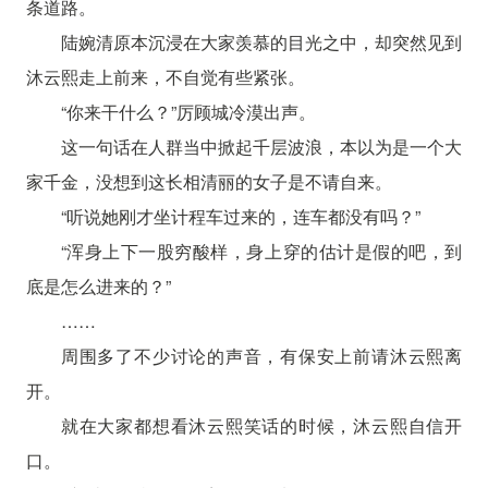
条道路。
陆婉清原本沉浸在大家羡慕的目光之中，却突然见到
沐云熙走上前来，不自觉有些紧张。
“你来干什么？”厉顾城冷漠出声。
这一句话在人群当中掀起千层波浪，本以为是一个大
家千金，没想到这长相清丽的女子是不请自来。
“听说她刚才坐计程车过来的，连车都没有吗？”
“浑身上下一股穷酸样，身上穿的估计是假的吧，到
底是怎么进来的？”
……
周围多了不少讨论的声音，有保安上前请沐云熙离
开。
就在大家都想看沐云熙笑话的时候，沐云熙自信开
口。