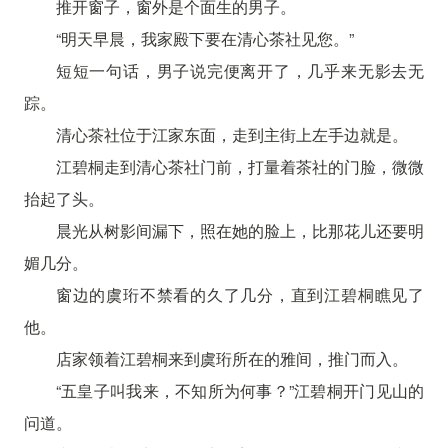
推开窗子，窗外是个面生的男子。
“明天早晨，我家殿下要在清心茶社见您。”
短短一句话，男子说完便离开了，几乎来无影去无
踪。
清心茶社位于江家东面，走到主街上左手边就是。
江碧桐走到清心茶社门前，打量着茶社的门脸，微微
抬起了头。
晨光从树影间漏下，照在她的脸上，比那花儿还要明
媚几分。
窗边的虞珩不禁看的久了几分，直到江碧桐瞧见了
他。
店家领着江碧桐来到虞珩所在的雅间，推门而入。
“五皇子叫我来，不知所为何事？”江碧桐开门见山的
问道。