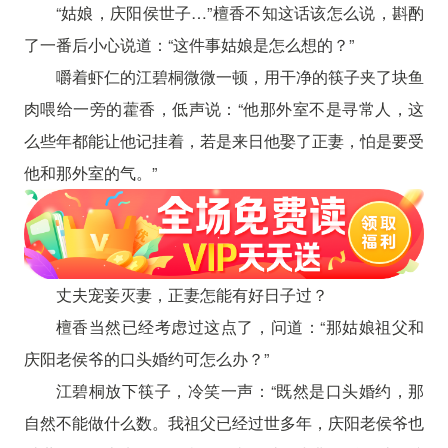
“姑娘，庆阳侯世子…”檀香不知这话该怎么说，斟酌
了一番后小心说道：“这件事姑娘是怎么想的？”
嚼着虾仁的江碧桐微微一顿，用干净的筷子夹了块鱼
肉喂给一旁的藿香，低声说：“他那外室不是寻常人，这
么些年都能让他记挂着，若是来日他娶了正妻，怕是要受
他和那外室的气。”
丈夫宠妾灭妻，正妻怎能有好日子过？
檀香当然已经考虑过这点了，问道：“那姑娘祖父和
庆阳老侯爷的口头婚约可怎么办？”
江碧桐放下筷子，冷笑一声：“既然是口头婚约，那
自然不能做什么数。我祖父已经过世多年，庆阳老侯爷也