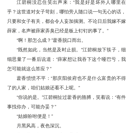
江碧桐没忍住笑出声来：“我是好是坏外人哪里在
乎？这世道对女子苛刻，哪怕旁人随口说一句无心的话，
只要和女子有关，都会令人妄加揣测。不论日后我嫁不嫁
薛家，名声被薛家弄臭已经是板上钉钉的事了。”
“啊！那怎么成？”藿香脱口而出。
“既然如此，当然是及时止损。”江碧桐放下筷子，细
细思量了一番后说道：“薛家想让我吞下这个哑巴亏，我
怎可能就这么答应？”
藿香愤愤不平：“那庆阳侯府也不是什么富贵的不得
了的人家，咱们姑娘还看不上呢。”
“你说的是。”江碧桐扯过藿香的胳膊，笑着说：“有件
事找你办，可能办妥？”
“姑娘吩咐便是！”
月黑风高，夜色深沉。