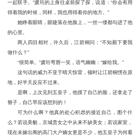
一起联手。”虞珩的上身往桌前探了探，说道：“你会有用
得着我的时候，同样，我也用得着你的地方。”
她睁着眼睛，眼睫落在他脸上，一丝一缕都勾进了他
的心里。
两人四目相对，许久后，江碧桐问：“不知殿下要我
做什么？”
“很简单。”虞珩弯唇一笑，语气幽幽：“嫁给我。”
这句话的威力不亚于晴天惊雷，顿时让江碧桐愣在原
地，好半天反应不过来。
是啊，上次见到五皇子，他摸了自己的脸，还拿走了
簪子，自己早应该想到的！
可为什么啊？他真的处心积虑的接近自己，图个什
么？若说美貌，京城贵女之中从来不缺美女；若说家室，
现在未嫁出阁的高门大户嫡女更是不少，他五皇子为何看