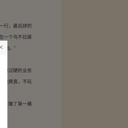
一行，最后拼的
在一个鸟不拉屎
野狗。”
为他过硬的业务
得他爽直，不玩
绩，赚了第一桶
。”