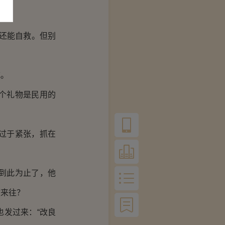
还能自救。但别
吃。
个礼物是民用的
过于紧张，抓在
到此为止了，他
孩来往？
发过来：“改良