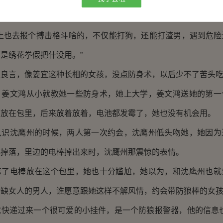
野狗斗的样子，没忍住，轻笑出声。
马上也去报个搏击格斗啥的，不仅能打狗，还能打渣男，遇到危险
是绣花拳假把什没用。”
玉良言，像姜宜这种长相的女孩，没点防身术，以后少不了苦头
，姜文鸿从小就教她一些防身术，她上大学，姜文鸿送她的第一
身放在包里，后来放着放着，电池都发霉了，她也没有机会用。
认识沈鹰州的时候，两人第一次约会，沈鹰州低头吻她，她因为
心掉落，里边的电棒掉出来时，沈鹰州那震惊的表情。
忘了电棒放在这个包里，她也十分尴尬，她以为，和沈鹰州也就
不缺女人的男人，谁愿意跟她这样不解风情，约会带防狼棒的女
就快递过来一个很可爱的小挂件，是一个防狼报警器，他的信息也