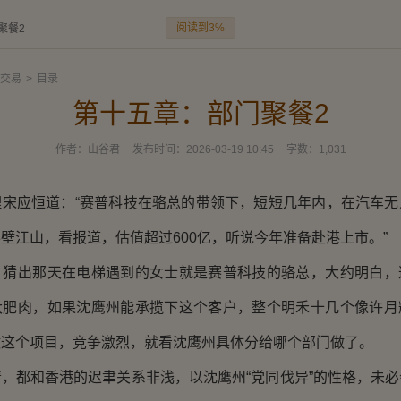
阅读到3%
聚餐2
交易
>
目录
第十五章：部门聚餐2
作者：
山谷君
发布时间：
2026-03-19 10:45
字数：
1,031
理宋应恒道：“赛普科技在骆总的带领下，短短几年内，在汽车无
壁江山，看报道，估值超过600亿，听说今年准备赴港上市。”
，猜出那天在电梯遇到的女士就是赛普科技的骆总，大约明白，
大肥肉，如果沈鹰州能承揽下这个客户，整个明禾十几个像许月
做这个项目，竞争激烈，就看沈鹰州具体分给哪个部门做了。
，都和香港的迟聿关系非浅，以沈鹰州“党同伐异”的性格，未