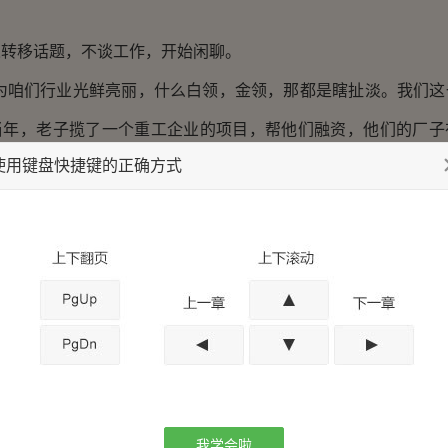
人转移话题，不谈工作，开始闲聊。
以为咱们行业光鲜亮丽，什么白领，金领，那都是瞎扯淡。我们这
当年，老子揽了一个重工企业的项目，帮他们融资，他们的厂子
使用键盘快捷键的正确方式
就是半年，你敢想？厕所还是旱厕，拉个屎出来，外面围着几条
膊这伤，就是当年被狗咬的，差点废了。”
、谈吐，和他的名字，他的学历，他的身份职业截然不同，但因
自信，反而独树一帜，客户喜欢和他称兄道弟，喝酒吹牛 逼，觉
少业务。
，许月辉哈哈大笑：“那个重工项目，给老子拉来了几个亿的业
第一时间，老子就报了两年私教格斗课，再遇到野狗，不定谁赢
炫耀，忆往昔峥嵘岁月是必有的节目...
我学会啦