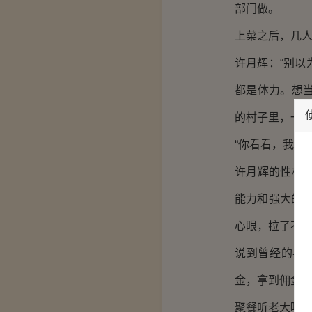
部门做。
上菜之后，几
许月辉：“别
都是体力。想
的村子里，一住
“你看看，我胳
许月辉的性格
能力和强大的
心眼，拉了不
说到曾经的事
金，拿到佣金的
聚餐听老大吹牛