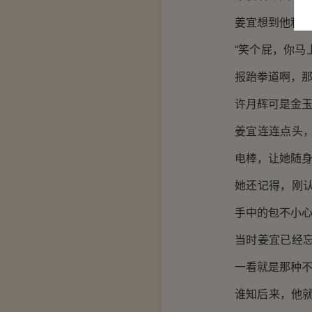
姜宜想到他和
“笑个屁，你
报跆拳道啊，那
许月辉可是金
姜宜连连点头
电棒，让她随
她还记得，刚
手中的包不小
当时姜宜已经
一看就是那种
谁知后来，他