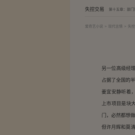
失控交易
第十五章：部门
爱奇艺小说
>
现代言情
>
失控
另一位高级经
占据了全国的半
姜宜安静听着
上市项目是块
门，必然都想
但许月辉和莫清