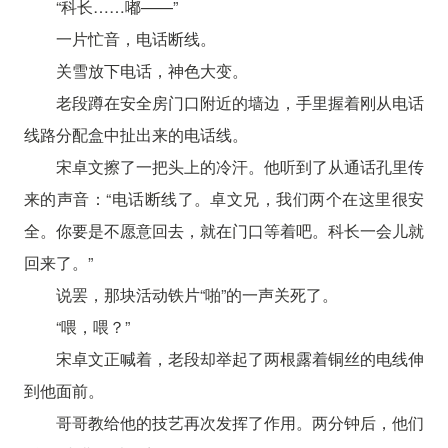
“科长……嘟——”
一片忙音，电话断线。
关雪放下电话，神色大变。
老段蹲在安全房门口附近的墙边，手里握着刚从电话
线路分配盒中扯出来的电话线。
宋卓文擦了一把头上的冷汗。他听到了从通话孔里传
来的声音：“电话断线了。卓文兄，我们两个在这里很安
全。你要是不愿意回去，就在门口等着吧。科长一会儿就
回来了。”
说罢，那块活动铁片“啪”的一声关死了。
“喂，喂？”
宋卓文正喊着，老段却举起了两根露着铜丝的电线伸
到他面前。
哥哥教给他的技艺再次发挥了作用。两分钟后，他们