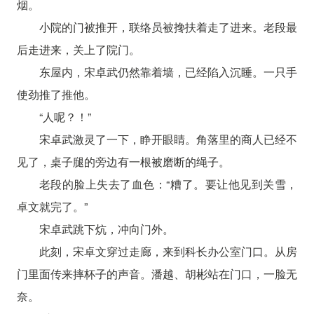
烟。
小院的门被推开，联络员被搀扶着走了进来。老段最
后走进来，关上了院门。
东屋内，宋卓武仍然靠着墙，已经陷入沉睡。一只手
使劲推了推他。
“人呢？！”
宋卓武激灵了一下，睁开眼睛。角落里的商人已经不
见了，桌子腿的旁边有一根被磨断的绳子。
老段的脸上失去了血色：“糟了。要让他见到关雪，
卓文就完了。”
宋卓武跳下炕，冲向门外。
此刻，宋卓文穿过走廊，来到科长办公室门口。从房
门里面传来摔杯子的声音。潘越、胡彬站在门口，一脸无
奈。