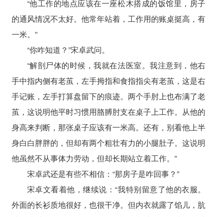
“他工作的地点应该在一座松木搭成的饭馆里，房子
的通风情况不太好。他常年站着，工作用的账桌挺高，有
一米。”
“你咋知道？”宋卓武问。
“解剖尸体的时候，我就在法医室。我注意到，他右
手中指内侧有老茧，左手拇指和食指指尖有老茧，这是右
手记账，左手打算盘留下的痕迹。两个手肘上也布满了老
茧，这说明他平时习惯用胳膊肘支在桌子上工作。从他的
身高来判断，那张桌子应该有一米高。还有，别看他上半
身白白胖胖的，但却有两个粗壮有力的小腿肚子。这说明
他虽然不从事体力劳动，但却长期站立着工作。”
宋卓武还是有些不相信：“那房子是咋回事？”
宋卓文看着他，继续说：“我特别留意了他的衣服。
外面的长衫质地很好，也很干净。但内衣就露了馅儿，肮