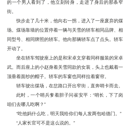
的一个男人看到了，他立刻转身，走进了身后的那条窄
街。
快步走了几十米，他向右一拐，进入了一座废弃的煤
场。煤场靠墙的位置停着一辆与关雪的轿车相同品牌、相
同型号、相同牌照的轿车。他向那辆轿车点了点头。轿车
开动了。
坐在轿车驾驶座上的是和宋卓文穿着同样服装的宋卓
武。而后座上的小赵身着关雪同款的女装，头上也戴着一
顶垂着面纱的帽子。轿车的车窗也同样拉着窗帘。
轿车驶出煤场，在岔路口开出窄街，直奔哨卡而去。
此时，一个哨兵奓着胆子问崔安平：“哨长，下了岗
咱们去哪儿吃啊？”
“吃他妈什么吃，明天我给你们每人发两包哈德门。”
“人家长官可不是这么说的。”