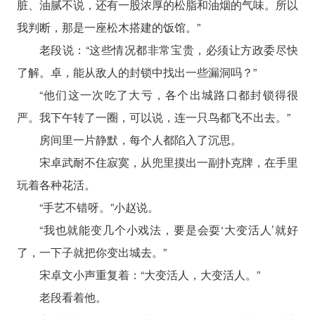
脏、油腻不说，还有一股浓厚的松脂和油烟的气味。所以
我判断，那是一座松木搭建的饭馆。”
老段说：“这些情况都非常宝贵，必须让方政委尽快
了解。卓，能从敌人的封锁中找出一些漏洞吗？”
“他们这一次吃了大亏，各个出城路口都封锁得很
严。我下午转了一圈，可以说，连一只鸟都飞不出去。”
房间里一片静默，每个人都陷入了沉思。
宋卓武耐不住寂寞，从兜里摸出一副扑克牌，在手里
玩着各种花活。
“手艺不错呀。”小赵说。
“我也就能变几个小戏法，要是会耍‘大变活人’就好
了，一下子就把你变出城去。”
宋卓文小声重复着：“大变活人，大变活人。”
老段看着他。