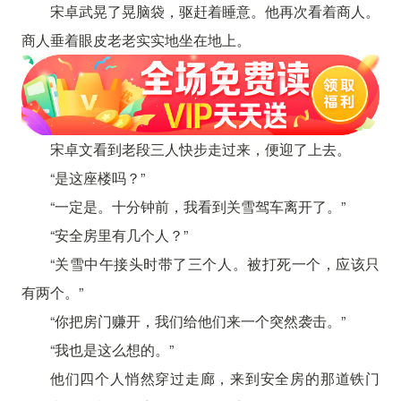
宋卓武晃了晃脑袋，驱赶着睡意。他再次看着商人。
商人垂着眼皮老老实实地坐在地上。
宋卓文看到老段三人快步走过来，便迎了上去。
“是这座楼吗？”
“一定是。十分钟前，我看到关雪驾车离开了。”
“安全房里有几个人？”
“关雪中午接头时带了三个人。被打死一个，应该只
有两个。”
“你把房门赚开，我们给他们来一个突然袭击。”
“我也是这么想的。”
他们四个人悄然穿过走廊，来到安全房的那道铁门