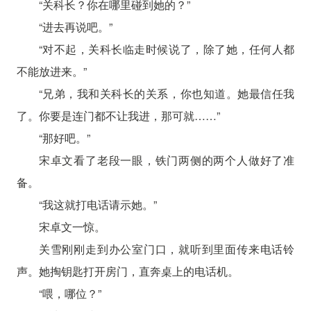
“关科长？你在哪里碰到她的？”
“进去再说吧。”
“对不起，关科长临走时候说了，除了她，任何人都
不能放进来。”
“兄弟，我和关科长的关系，你也知道。她最信任我
了。你要是连门都不让我进，那可就……”
“那好吧。”
宋卓文看了老段一眼，铁门两侧的两个人做好了准
备。
“我这就打电话请示她。”
宋卓文一惊。
关雪刚刚走到办公室门口，就听到里面传来电话铃
声。她掏钥匙打开房门，直奔桌上的电话机。
“喂，哪位？”