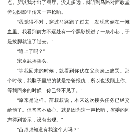
点。所以我才出了餐厅。没走多远，就听到马路对面教堂
旁边阴影里传来一声枪响。
“我觉得不对，穿过马路跑了过去，发现爸倒在一摊
血里。我看到前方不远处有一个黑影拐进了一条小巷，于
是拔脚就追了过去。”
“追上了吗？”
宋卓武摇摇头。
“等我回来的时候，就看到你伏在父亲身上痛哭。那
个时候，我脑子里想的就是给爸报仇，所以也没顾上你。
等我回来的时候，你已经不见了。”
“原来是这样。苗叔叔说，本来这次接头任务已经交
给他了。但爸爸不放心。就是因为这一声枪响，省委的同
志得到警示，没有出现。”
“苗叔叔知道有我这个人吗？”