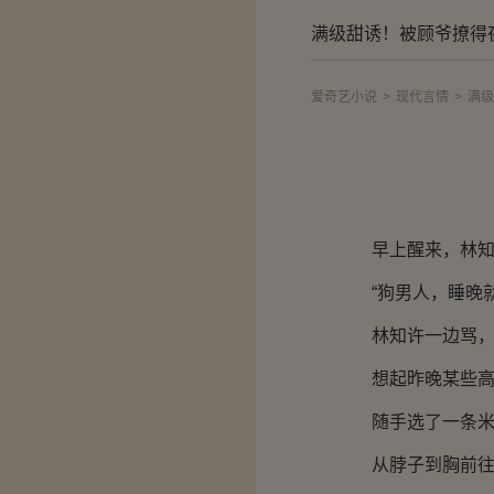
满级甜诱！被顾爷撩得
爱奇艺小说
>
现代言情
>
满级
早上醒来，林
“狗男人，睡晚
林知许一边骂
想起昨晚某些
随手选了一条
从脖子到胸前