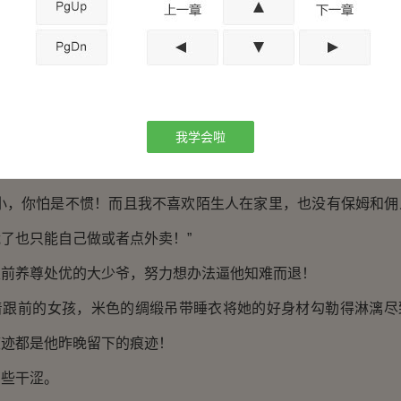
妻，我身心正常，没有分居的打算。既然你不愿意去别墅住，那以
的白色衬衣黑色西裤，清隽的五官上透着认真的表情，落地窗外
落在他身上，他整个人看起来清冷、矜贵，让人想靠近，但是又
直接拒绝，但是顾少川开口第一句合法夫妻就彻底堵住了她的嘴
我学会啦
是白受的，凭什么他想登堂入室就堂而皇之住进来了？
太小，你怕是不惯！而且我不喜欢陌生人在家里，也没有保姆和佣
了也只能自己做或者点外卖！”
眼前养尊处优的大少爷，努力想办法逼他知难而退！
着跟前的女孩，米色的绸缎吊带睡衣将她的好身材勾勒得淋漓尽
痕迹都是他昨晚留下的痕迹！
有些干涩。