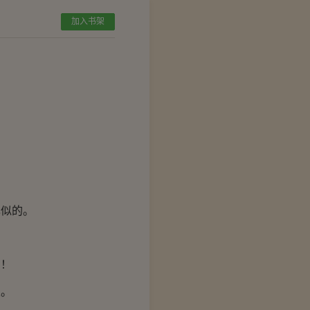
加入书架
己似的。
了！
及。