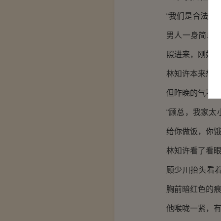
“我们是合法夫
男人一身简单
照进来，刚好
林知许本来想
但昨晚的气不
“顾总，我家
给你做饭，你饿
林知许看了看
顾少川抬头看
胸前暗红色的
他喉咙一紧，