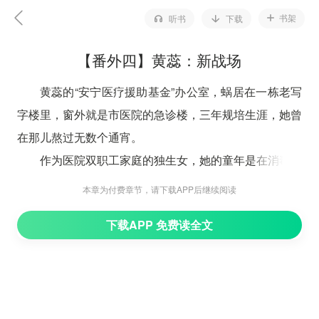
书架
听书
下载
【番外四】黄蕊：新战场
黄蕊的“安宁医疗援助基金”办公室，蜗居在一栋老写
字楼里，窗外就是市医院的急诊楼，三年规培生涯，她曾
在那儿熬过无数个通宵。
作为医院双职工家庭的独生女，她的童年是在消毒水
味和医学文献堆里泡大的。所以高考填志愿，她几乎想也
本章为付费章节，请下载APP后继续阅读
没想便填了临床医学，只是彼时的她比起救死扶伤，更向
下载APP 免费读全文
往的其实是百万年薪。
而这份再实在不过的