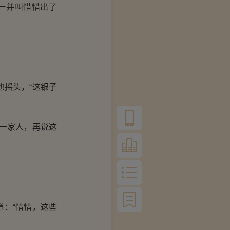
一并叫惜惜出了
摇头，“这银子
一家人，再说这
：“惜惜，这些