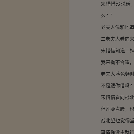
宋惜惜没说话
么？”
老夫人温和地道
二老夫人看向
宋惜惜知道二
我来掏不合适，
老夫人脸色顿
不是跟你借吗？
宋惜惜看向战北
但凡要点脸，
战北望也觉得
事情你做主就行