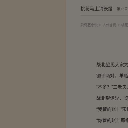
桃花马上请长缨
第13
爱奇艺小说
>
古代言情
>
桃花
战北望见大家
镯子两对，羊脂
“不多？”二老
战北望诧异，“
“我管的账！”
“你管的账？那