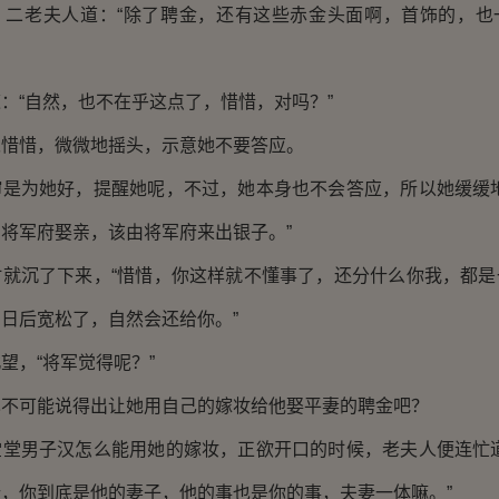
，二老夫人道：“除了聘金，还有这些赤金头面啊，首饰的，也
：“自然，也不在乎这点了，惜惜，对吗？”
宋惜惜，微微地摇头，示意她不要答应。
婶是为她好，提醒她呢，不过，她本身也不会答应，所以她缓缓地
将军府娶亲，该由将军府来出银子。”
时就沉了下来，“惜惜，你这样就不懂事了，还分什么你我，都是
日后宽松了，自然会还给你。”
望，“将军觉得呢？”
也不可能说得出让她用自己的嫁妆给他娶平妻的聘金吧？
堂堂男子汉怎么能用她的嫁妆，正欲开口的时候，老夫人便连忙道
，你到底是他的妻子，他的事也是你的事，夫妻一体嘛。”