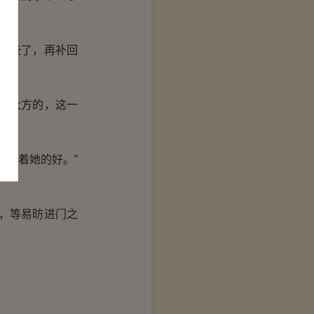
裕些了，再补回
惠大方的，这一
要念着她的好。”
，等易昉进门之