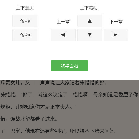
，笑着伸手招呼她过来，“惜惜，这笔银子你先拿出来，等我们宽
”
声，说：“母亲，都是一家人，说什么补回去呢？想必嫂嫂是个贤
说也不过是九牛一毛，她肯定舍得拿出来。”
我学会啦
样跟你嫂嫂说话，她这一年为我们将军府已经付出许多，你们都
怒斥责女儿，又口口声声说让大家记着宋惜惜的好。
向宋惜惜，“好了，就这么决定了，惜惜啊，母亲知道是委屈了你
规矩，让她知道你才是正室夫人。”
惜惜，连战北望都看了过来。
打了一巴掌，他现在还有些别扭，所以拉不下脸来问她。