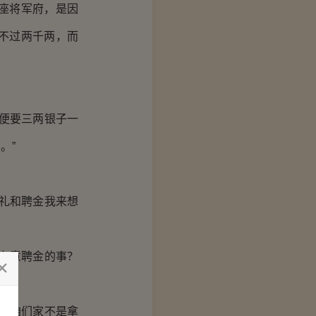
这座将军府，是因
不过两千两，而
便要三两银子一
。”
礼和聘金我来想
在意聘金的事？
子咱们家不是拿