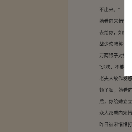
不出来。”
她看向宋惜惜
去给你，如何？
战少欢嗤笑一
万两银子对她来
“少欢，不能这
老夫人故作发
顿了顿，她看
后，你给她立立
众人都看向宋
昨日被宋惜惜