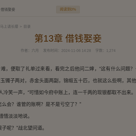
阅读到0%
章 借钱娶妾
马上请长缨
>
目录
第13章 借钱娶妾
作者：
六月
发布时间：
2024-11-06 14:28
字数：
1,274
为难，便取了礼单过来看，看完之后他问二婶，“这有什么问题？
玉镯子两对，赤金头面两副，锦缎五十匹，也就这么些啊，其他
夫人冷笑一声，“可惜如今府中账上，连一千两的现银都取不出来。
怎么会？谁管的账啊？是不是亏空了？”
宋惜惜淡淡地说。
银子呢？”战北望问道。