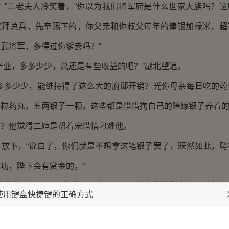
？”二老夫人冷笑着，“你以为我们将军府是什么世家大族吗？
官拜总兵，先帝赐下的，你父亲和你叔父每年的俸银加禄米，超
武将军，多得过你爹去吗？”
产业，多多少少，总还是有些收益的吧？”战北望道。
“多多少少，能维持得了这么大的府邸开销？光你母亲每日吃的药
粒药丸，五两银子一颗，这些都是惜惜掏自己的陪嫁银子养着的
信？他觉得二婶是帮着宋惜惜刁难他。
单放下，“说白了，你们就是不想拿这笔银子罢了，既然如此，聘
功，陛下会有赏金的。”
“你的战功，不是用来求娶易昉了吗？既然你们情投意合，又何必
使用键盘快捷键的正确方式
，少要点就是了。”
一声之后，道：“到底是陛下赐婚的，不可这般轻慢了人家，这银