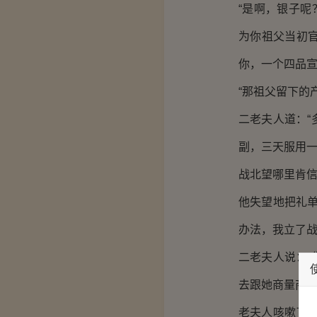
“是啊，银子呢
为你祖父当初
你，一个四品宣
“那祖父留下的
二老夫人道：
副，三天服用一
战北望哪里肯
他失望地把礼
办法，我立了战
二老夫人说：
去跟她商量商量
老夫人咳嗽了