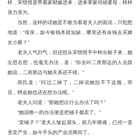
样，宋惜惜是带着家财嫁进来，进来掌家伺候婆母，样样
亲力亲为。
当然，这样的话她是不敢当着老夫人的面说，只犯愁
地道：“母亲，如今银钱本就短缺，哪里还有余钱去买婢
女小厮？”
老夫人气归气，但还想从宋惜惜手中榨出银子来，她
左思右想，也毫无办法，道：“你去叫二房那边的人去跟
她说，二房那边与她关系还不错。”
闵氏道：“问过二婶了，二婶说她拉不下这脸，而
且，聘金她也还在想办法呢。”
老夫人问道：“那她想出什么办法了吗？”
“她说唯一的办法便是把铺子都卖了。”
“卖铺子？”老夫人皱起眉头，前几年艰难，已经一直
变卖产业，如今手头的产业没两间了。