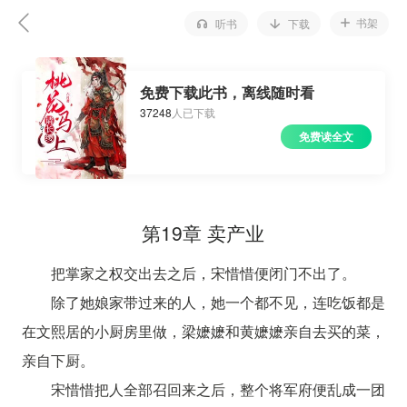
书架
听书
下载
免费下载此书，离线随时看
37248
人已下载
免费读全文
第19章 卖产业
把掌家之权交出去之后，宋惜惜便闭门不出了。
除了她娘家带过来的人，她一个都不见，连吃饭都是
在文熙居的小厨房里做，梁嬷嬷和黄嬷嬷亲自去买的菜，
亲自下厨。
宋惜惜把人全部召回来之后，整个将军府便乱成一团