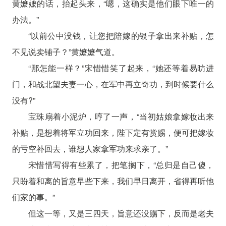
黄嬷嬷的话，抬起头来，“嗯，这确实是他们眼下唯一的
办法。”
“以前公中没钱，让您把陪嫁的银子拿出来补贴，怎
不见说卖铺子？”黄嬷嬷气道。
“那怎能一样？”宋惜惜笑了起来，“她还等着易昉进
门，和战北望夫妻一心，在军中再立奇功，到时候要什么
没有?”
宝珠扇着小泥炉，哼了一声，“当初姑娘拿嫁妆出来
补贴，是想着将军立功回来，陛下定有赏赐，便可把嫁妆
的亏空补回去，谁想人家拿军功来求亲了。”
宋惜惜写得有些累了，把笔搁下，“总归是自己傻，
只盼着和离的旨意早些下来，我们早日离开，省得再听他
们家的事。”
但这一等，又是三四天，旨意还没赐下，反而是老夫