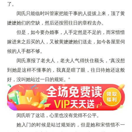
了。
闵氏只能临时叫管家把能干事的人提拔上来，顶了黄
嬷嬷她们的空缺，然后还按照往日的章程去办。
但是，如今要办婚事，人手定然是不足的，而宋惜惜
嫁进来之后买的人，又被黄嬷嬷她们送走，如今各屋里伺
候的人手都不够。
闵氏禀报了老夫人，老夫人气得扶住额头，“真没想
到她是这样不懂事的，我真是瞎了眼，往日待她还这般
好，没叫她站过一日的规矩。”
闵氏听了这话，心里也没有觉得不公平。
她入门的时候是站过规矩的，但是她和宋惜惜不一