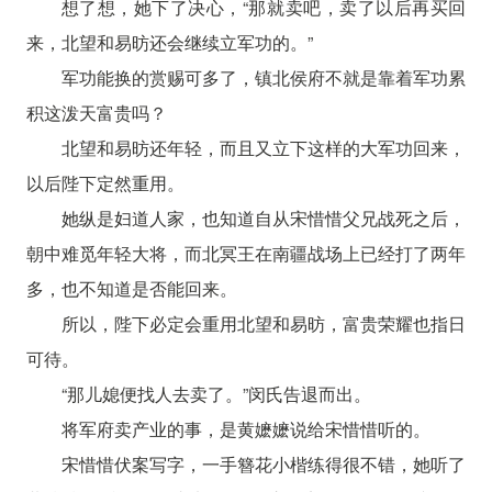
想了想，她下了决心，“那就卖吧，卖了以后再买回
来，北望和易昉还会继续立军功的。”
军功能换的赏赐可多了，镇北侯府不就是靠着军功累
积这泼天富贵吗？
北望和易昉还年轻，而且又立下这样的大军功回来，
以后陛下定然重用。
她纵是妇道人家，也知道自从宋惜惜父兄战死之后，
朝中难觅年轻大将，而北冥王在南疆战场上已经打了两年
多，也不知道是否能回来。
所以，陛下必定会重用北望和易昉，富贵荣耀也指日
可待。
“那儿媳便找人去卖了。”闵氏告退而出。
将军府卖产业的事，是黄嬷嬷说给宋惜惜听的。
宋惜惜伏案写字，一手簪花小楷练得很不错，她听了