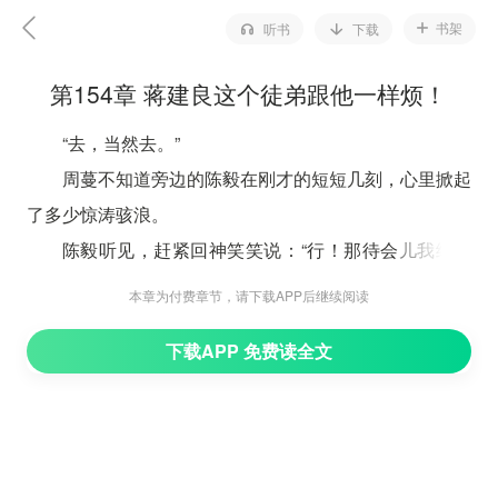
书架
听书
下载
第154章 蒋建良这个徒弟跟他一样烦！
“去，当然去。”
周蔓不知道旁边的陈毅在刚才的短短几刻，心里掀起
了多少惊涛骇浪。
陈毅听见，赶紧回神笑笑说：“行！那待会儿我给你
带路。”
本章为付费章节，请下载APP后继续阅读
这么说着，几人已经到了厂房门前。
下载APP 免费读全文
这次交流会规模不小，陈毅一边走一边介绍，说厂房
旁边就是会议室。
周蔓记下大致位置，心里浮现出几分雀跃。
“蒋建良？”