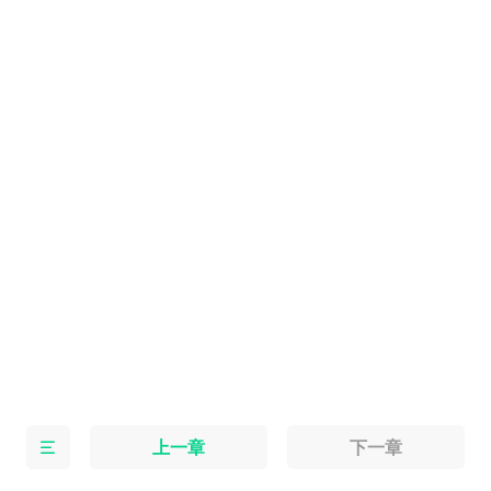
忽然有人叫蒋建良名字，语气有些
上一章
下一章