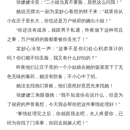
张嬷嬷冷笑：“二小姐当真不要脸，居然这么问我！”
她说完摆出一副为棠妙心着想的样子来：“就算你从
小在庄子里长大，你也还是万户候府的嫡出小姐！”
“你还没有成亲，就跟男子私通，昨夜做下这种苟且
之事，万户候府的脸都要被你丢光了！”
棠妙心冷笑一声：“这事不是你们处心积虑算计的
吗？你们都不怕丢脸，我又有什么好怕的？”
昨夜他们让庄子里的一个小姑娘在她的饭菜里下了无
色无味的毒药，她没有防备，不小心中了招。
她没去找他们算账，他们居然好意思先来找她！
张嬷嬷三角眼微挑：“我不知道你在说什么，但是为
了候府的声誉着想，今天我会帮你把这件事情处理好！”
“事情处理完之后，你就跟我走吧，夫人疼爱你，已
经为你找了门亲事，你回去就嫁人吧！”