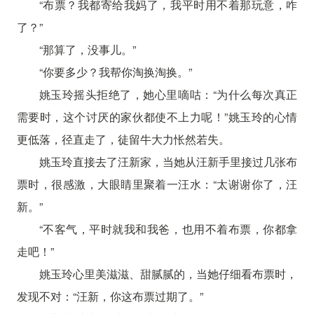
“布票？我都寄给我妈了，我平时用不着那玩意，咋
了？”
“那算了，没事儿。”
“你要多少？我帮你淘换淘换。”
姚玉玲摇头拒绝了，她心里嘀咕：“为什么每次真正
需要时，这个讨厌的家伙都使不上力呢！”姚玉玲的心情
更低落，径直走了，徒留牛大力怅然若失。
姚玉玲直接去了汪新家，当她从汪新手里接过几张布
票时，很感激，大眼睛里聚着一汪水：“太谢谢你了，汪
新。”
“不客气，平时就我和我爸，也用不着布票，你都拿
走吧！”
姚玉玲心里美滋滋、甜腻腻的，当她仔细看布票时，
发现不对：“汪新，你这布票过期了。”