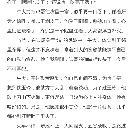
样子，嘿嘿地笑了：“还说啥，吃完干活！”
牛大力把鸡蛋往嘴里一塞，似乎要一口吞下，碰着牙
齿才惊呼，是忘了剥皮了。他咧了咧嘴，憨憨地笑着，心
里彻底放松了，终究是一个院里住着，大家都厚道朴实。
当然，在这场关于“鸡”的风波中，牛大力体会到了邻
里亲厚，但这并不意味着，拿着别人的宽容就能抹平自己
的自私与贪欲。他自我警醒，这事的确做得过头了，今后
不可再犯。
牛大力平时勤劳厚道，他自己也闹不清，为啥只要一
想到姚玉玲，他就方寸大乱，蠢蠢欲动。为了姚玉玲，他
敢上刀山下火海，更何况杀一只鸡为心上人补身体，他有
啥好怕的。只是，他感觉很不甘心，他的一片心意，几乎
都补到汪新肚子里去了。
火车不停，步履不止。人间烟火，五谷杂粮，是路过