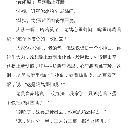
“你闭嘴！”马魁喝止汪新。
“小姚，谁帮你改的？”老陆问。
“陆婶。”姚玉玲回答得很干脆。
大伙一听，哈哈笑了，老陆心里郁闷，嘴里嘟囔着
说：“这个不省心的，改回去！”
大家伙小的闹、老的气，但这仅仅是一个小插曲。再
说牛大力，原想穿上新制服让姚玉玲瞅瞅，可没腾出空。
他换上劳动服，埋头往炉膛里添煤，心里想着姚玉玲。这
时，老吴从兜里掏出个鸡蛋，剥着鸡蛋皮。老蔡看了一
眼，说：“这是眼气我们呢？”
老吴自豪地说：“没办法，我家那十只鸡抢着下蛋，
都快把鸡窝塞满了。”
“别吹了，这要是传出去，你家的鸡还得丢！”
“来，见面分一半，三人分三瓣，都香香嘴儿。”