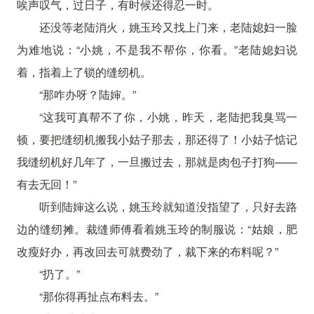
唉声叹气，过日子，有时候还得忍一时。
还没等老陆消火，姚玉玲又找上门来，老陆媳妇一脸
为难地说：“小姚，不是我不帮你，你看。”老陆媳妇说
着，指着上了锁的缝纫机。
“那咋办呀？陆婶。”
“这我可真帮不了你，小姚，昨天，老陆把我臭骂一
顿，要把缝纫机搬我小姑子那去，那还得了！小姑子惦记
我缝纫机好几年了，一旦搬过去，那就是肉包子打狗——
有去无回！”
听到陆婶这么说，姚玉玲就知道没指望了，只好去路
边的缝纫摊。裁缝师傅看着姚玉玲的制服说：“姑娘，肥
改瘦好办，再改回去可就费劲了，裁下来的布料呢？”
“扔了。”
“那你得再扯点布料去。”