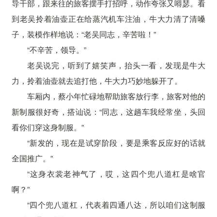
导干部，跟来往的旅客摆手打招呼，动作夸张又嘚瑟。看
到老吴拎着油壶正在给蒸汽机车注油，牛大力清了清嗓
子，装模作样地说：“老吴同志，辛苦啦！”
“不辛苦，领导。”
老吴说完，听到了嬉笑声，抬头一看，发现是牛大
力，拎着油壶就去追打他，牛大力巧妙地躲开了。
车厢内，蔡小年忙碌地帮助旅客放行李，旅客对他的
新制服很好奇，搭讪说：“同志，这趟车我经常坐，头回
看你们穿这身制服。”
“新发的，现在是试穿阶段，要是乘客反应好的话就
全国推广。”
“这身衣裳老神气了，哎，这四个兜八道杠是啥官
啊？”
“四个兜八道杠，代表着四通八达，所以咱们这制服