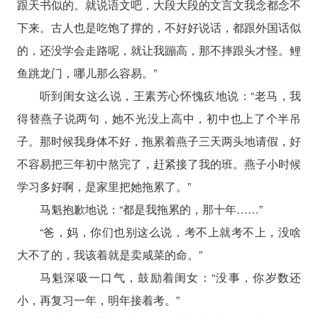
跟天书似的。就说语文吧，大段大段的文言文我念都念不
下来。古人也是吃饱了撑的，不好好说话，都跟外国话似
的，还没学会走路呢，就让我蹦高，那不摔跟头才怪。鲤
鱼跳龙门，哪儿那么容易。”
听到闺女这么说，王素芳心怀愧疚地说：“老马，我
得替燕子说两句，她不光没上高中，初中也上了个半吊
子。那时候我身体不好，拖累着燕子三天两头地请假，好
不容易把三年初中熬完了，赶紧接了我的班。燕子小时候
学习多好啊，是家里把她拖累了。”
马魁抱歉地说：“都是我拖累的，那十年……”
“爸，妈，你们也别这么说，考不上就考不上，没啥
大不了的，我该着就是卖咸菜的命。”
马魁深吸一口气，鼓励着闺女：“没事，你岁数还
小，再复习一年，明年接着考。”