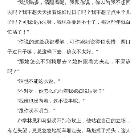
“我没喝多，清醒着呢。我跟你说，你以为我不想回
去吗？我不想天天搂着媳妇过日子吗？我不想早点生个儿
子吗？可我没办法呀，我现在要是不干了，那这些年就白
忙活了！”
“你说的这些我都理解，可你媳妇说得也没错，两口
子过日子嘛，总这样下去，确实不太好。”
“那她怎么不到我那去？媳妇跟着丈夫走，不应该
吗？”
“话也不能这么说。”
“不对呀，你怎么总向着我媳妇说话呀？”
“我谁也没向着，这不说事呢。”
“跟你唠不明白。”
卢学林见和马魁唠不到心坎上，他站在自己的立场，
有点失望，晃晃悠悠地朝车厢走去。马魁摇了摇头，这人