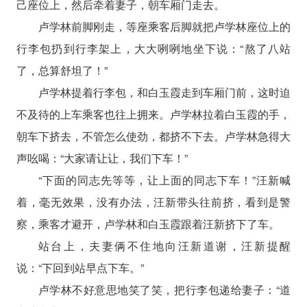
己座位上，然后牵着妻子，朝车厢门走去。
卢学林前脚刚走，等座乘客后脚就把卢学林座位上的
行李包扔到行李架上，大大咧咧地坐下说：“熬了八站
了，总算舒坦了！”
卢学林提着行李包，和白玉霞走到车厢门前，这时迫
不及待的上车乘客也往上拥来。卢学林拉着白玉霞的手，
朝车下挤去，不管怎么使劲，都挤不下去。卢学林急得大
声吆喝：“大家请让让，我们下车！”
“下面的同志先等等，让上面的同志下车！”汪新喊
着，毫无效果，没有办法，汪新带头往前挤，看到是警
察，乘客才避开，卢学林和白玉霞跟着汪新挤下了车。
站台上，夫妻俩不住地向汪新道谢，汪新提醒
说：“下回到站早点下车。”
卢学林不好意思地笑了笑，把行李包递给妻子：“道