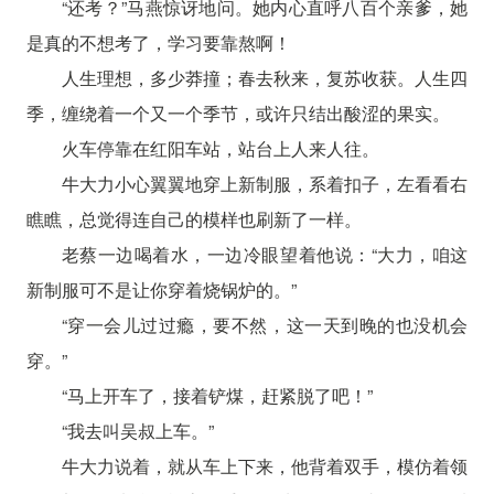
“还考？”马燕惊讶地问。她内心直呼八百个亲爹，她
是真的不想考了，学习要靠熬啊！
人生理想，多少莽撞；春去秋来，复苏收获。人生四
季，缠绕着一个又一个季节，或许只结出酸涩的果实。
火车停靠在红阳车站，站台上人来人往。
牛大力小心翼翼地穿上新制服，系着扣子，左看看右
瞧瞧，总觉得连自己的模样也刷新了一样。
老蔡一边喝着水，一边冷眼望着他说：“大力，咱这
新制服可不是让你穿着烧锅炉的。”
“穿一会儿过过瘾，要不然，这一天到晚的也没机会
穿。”
“马上开车了，接着铲煤，赶紧脱了吧！”
“我去叫吴叔上车。”
牛大力说着，就从车上下来，他背着双手，模仿着领