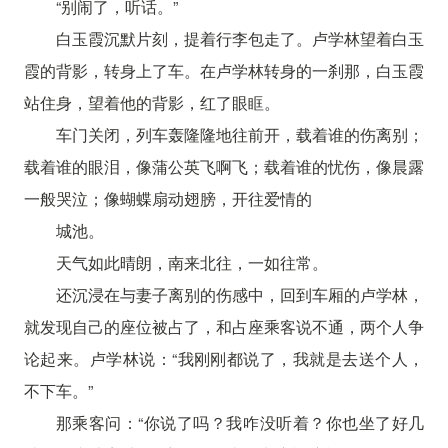
“别闹了，听话。”
白玉霞沉默片刻，提着行李包走了。卢学林望着白玉
霞的背影，转身上了车。在卢学林转身的一刹那，白玉霞
站住身，望着他的背影，红了眼眶。
车门关闭，列车轰隆隆地往前开，载着谁的伤离别；
载着谁的眼泪，像蒲公英飞啊飞；载着谁的忧伤，像晨露
一般哭泣；像蝴蝶扇动翅膀，开往爱情的
城池。
天气如此晴朗，南来北往，一如往常。
还沉浸在与妻子离别的伤感中，回到车厢的卢学林，
就发现自己的座位被占了，和占座乘客说不通，两个人争
论起来。卢学林说：“我刚刚都说了，我就是去送个人，
不下车。”
那乘客问：“你说了吗？我咋没听着？你也坐了好几