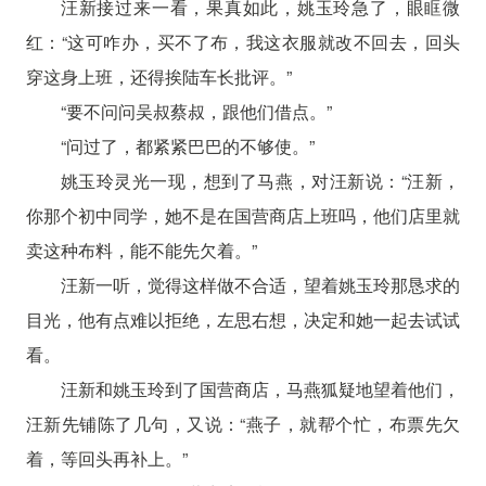
汪新接过来一看，果真如此，姚玉玲急了，眼眶微
红：“这可咋办，买不了布，我这衣服就改不回去，回头
穿这身上班，还得挨陆车长批评。”
“要不问问吴叔蔡叔，跟他们借点。”
“问过了，都紧紧巴巴的不够使。”
姚玉玲灵光一现，想到了马燕，对汪新说：“汪新，
你那个初中同学，她不是在国营商店上班吗，他们店里就
卖这种布料，能不能先欠着。”
汪新一听，觉得这样做不合适，望着姚玉玲那恳求的
目光，他有点难以拒绝，左思右想，决定和她一起去试试
看。
汪新和姚玉玲到了国营商店，马燕狐疑地望着他们，
汪新先铺陈了几句，又说：“燕子，就帮个忙，布票先欠
着，等回头再补上。”