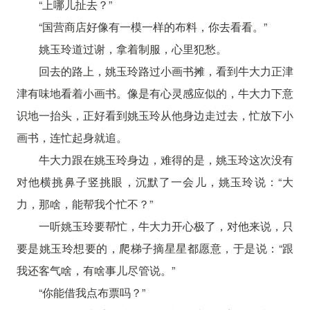
“上哪儿扯去？”
“国营商店好像有一模一样的布料，你去看看。”
姚玉玲道过谢，拿着制服，心里犯愁。
回去的路上，姚玉玲路过小画书摊，看到牛大力正津
津有味地看着小画书。像是有心灵感应似的，牛大力下意
识地一抬头，正好看到姚玉玲从他身边走过去，忙放下小
画书，连忙起身就追。
牛大力跟在姚玉玲身边，难得的是，姚玉玲这次没有
对他横挑鼻子竖挑眼，沉默了一会儿，姚玉玲说：“大
力，那啥，能帮我个忙不？”
一听姚玉玲要帮忙，牛大力开心极了，对他来说，只
要是姚玉玲想要的，爬梯子摘星星都愿意，于是说：“跟
我还客气啥，有啥事儿尽管说。”
“你能借我点布票吗？”