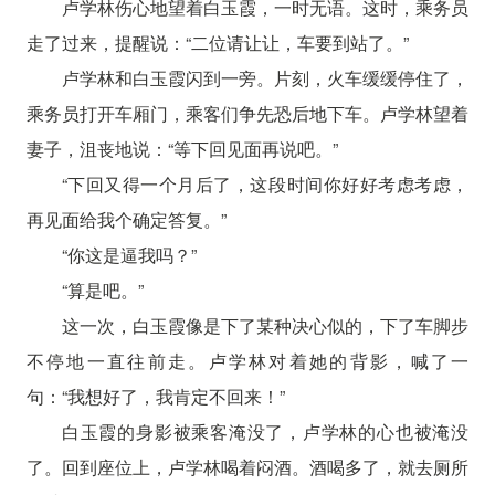
卢学林伤心地望着白玉霞，一时无语。这时，乘务员
走了过来，提醒说：“二位请让让，车要到站了。”
卢学林和白玉霞闪到一旁。片刻，火车缓缓停住了，
乘务员打开车厢门，乘客们争先恐后地下车。卢学林望着
妻子，沮丧地说：“等下回见面再说吧。”
“下回又得一个月后了，这段时间你好好考虑考虑，
再见面给我个确定答复。”
“你这是逼我吗？”
“算是吧。”
这一次，白玉霞像是下了某种决心似的，下了车脚步
不停地一直往前走。卢学林对着她的背影，喊了一
句：“我想好了，我肯定不回来！”
白玉霞的身影被乘客淹没了，卢学林的心也被淹没
了。回到座位上，卢学林喝着闷酒。酒喝多了，就去厕所