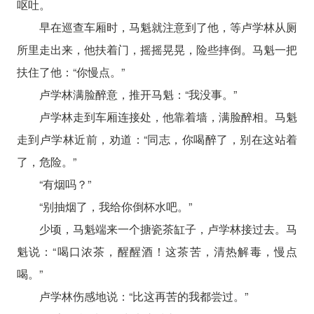
呕吐。
早在巡查车厢时，马魁就注意到了他，等卢学林从厕
所里走出来，他扶着门，摇摇晃晃，险些摔倒。马魁一把
扶住了他：“你慢点。”
卢学林满脸醉意，推开马魁：“我没事。”
卢学林走到车厢连接处，他靠着墙，满脸醉相。马魁
走到卢学林近前，劝道：“同志，你喝醉了，别在这站着
了，危险。”
“有烟吗？”
“别抽烟了，我给你倒杯水吧。”
少顷，马魁端来一个搪瓷茶缸子，卢学林接过去。马
魁说：“喝口浓茶，醒醒酒！这茶苦，清热解毒，慢点
喝。”
卢学林伤感地说：“比这再苦的我都尝过。”