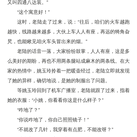
又叫四通八达装。”
“这个寓意好！”
这时，老陆走了过来，说：“往后，咱们的火车越跑
越快，线路越来越多，大伙上车人人有座，再远的犄角旮
旯，也能瞅见咱火车头冒出来的烟。”
老陆的话音一落，大家纷纷鼓掌，人人有座，这是多
么美好的期盼，再也不用两条腿站成麻木的两条线。在大
家的热情中，姚玉玲拎着一把暖壶经过，老陆立即就发现
了她的异样，确切地说，是她的制服出了问题。
等姚玉玲回到了机车广播室，老陆就跟了过来，指着
她的衣服：“小姚，你看看你这是什么样子？”
“咋地了？”
“你说咋地了，你自己照照镜子！”
“不就改了几针，我穿着有点肥，不能改呀？”