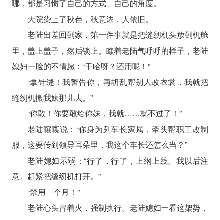
哪，都是习惯了自己的方式、自己的角度。
大院染上了秋色，秋意浓，人依旧。
老陆出差回到家，第一件事就是把缝纫机头放到机舱
里，盖上盖子，然后锁上。瞧着老陆气呼呼的样子，老陆
媳妇一脸的不情愿：“干哈呀？还用呢！”
“拿针缝！我警告你，再胡乱帮别人改衣裳，我就把
缝纫机搬我妹那儿去。”
“你敢！你要敢给你妹，我就……就不过了！”
老陆嚷嚷说：“你身为列车长家属，牵头帮职工改制
服，这要传到领导耳朵里，我这个车长还怎么当？”
老陆媳妇示弱：“行了，行了，上纲上线。我以后注
意。赶紧把缝纫机打开。”
“禁用一个月！”
老陆心头冒着火，强制执行。老陆媳妇一看这架势，