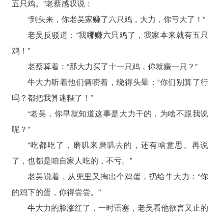
五只鸡。”老蔡感叹说：
“到头来，你老吴家赚了六只鸡，大力，你亏大了！”
老吴反驳道：“我哪赚六只鸡了，我家本来就有五只
鸡！”
老蔡算着：“那大力买了十一只鸡，你就赚一只？”
牛大力听着他们俩唠着，绕得头晕：“你们别算了行
吗？都把我算迷糊了！”
“老吴，你早就知道这事是大力干的，为啥不跟我说
呢？”
“吃都吃了，磨叽来磨叽去的，还有啥意思。再说
了，也都是咱自家人吃的，不亏。”
老吴说着，从兜里又掏出个鸡蛋，扔给牛大力：“你
的鸡下的蛋，你得尝尝。”
牛大力的脸涨红了，一时语塞，老吴看他欲言又止的