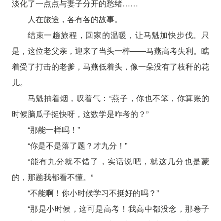
淡化了一点点与妻子分开的愁绪……
人在旅途，各有各的故事。
结束一趟旅程，回家的温暖，让马魁加快步伐。只
是，这位老父亲，迎来了当头一棒——马燕高考失利。瞧
着受了打击的老爹，马燕低着头，像一朵没有了枝秆的花
儿。
马魁抽着烟，叹着气：“燕子，你也不笨，你算账的
时候脑瓜子挺快呀，这数学是咋考的？”
“那能一样吗！”
“你是不是落了题？才九分！”
“能有九分就不错了，实话说吧，就这几分也是蒙
的，那题我都看不懂。”
“不能啊！你小时候学习不挺好的吗？”
“那是小时候，这可是高考！我高中都没念，那卷子