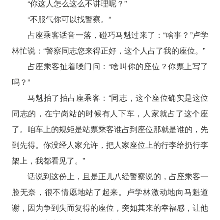
“你这人怎么这么不讲理呢？”
“不服气你可以找警察。”
占座乘客话音一落，碰巧马魁过来了：“啥事？”卢学
林忙说：“警察同志您来得正好，这个人占了我的座位。”
占座乘客扯着嗓门问：“啥叫你的座位？你票上写了
吗？”
马魁拍了拍占座乘客：“同志，这个座位确实是这位
同志的，在宁岗站的时候有人下车，人家就占了这个座
了。咱车上的规矩是站票乘客谁占到座位那就是谁的，先
到先得。你没经人家允许，把人家座位上的行李给扔行李
架上，我都看见了。”
话说到这份上，且是正儿八经警察说的，占座乘客一
脸无奈，很不情愿地站了起来。卢学林激动地向马魁道
谢，因为争到失而复得的座位，突如其来的幸福感，让他