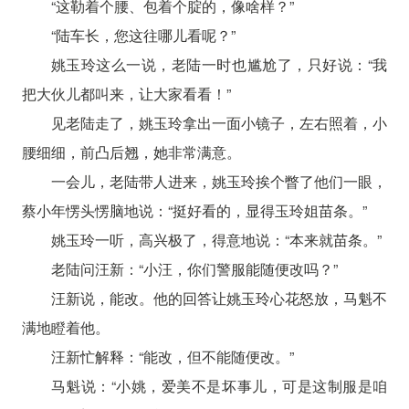
“这勒着个腰、包着个腚的，像啥样？”
“陆车长，您这往哪儿看呢？”
姚玉玲这么一说，老陆一时也尴尬了，只好说：“我
把大伙儿都叫来，让大家看看！”
见老陆走了，姚玉玲拿出一面小镜子，左右照着，小
腰细细，前凸后翘，她非常满意。
一会儿，老陆带人进来，姚玉玲挨个瞥了他们一眼，
蔡小年愣头愣脑地说：“挺好看的，显得玉玲姐苗条。”
姚玉玲一听，高兴极了，得意地说：“本来就苗条。”
老陆问汪新：“小汪，你们警服能随便改吗？”
汪新说，能改。他的回答让姚玉玲心花怒放，马魁不
满地瞪着他。
汪新忙解释：“能改，但不能随便改。”
马魁说：“小姚，爱美不是坏事儿，可是这制服是咱