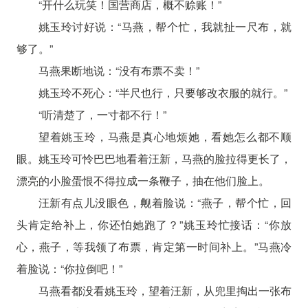
“开什么玩笑！国营商店，概不赊账！”
姚玉玲讨好说：“马燕，帮个忙，我就扯一尺布，就
够了。”
马燕果断地说：“没有布票不卖！”
姚玉玲不死心：“半尺也行，只要够改衣服的就行。”
“听清楚了，一寸都不行！”
望着姚玉玲，马燕是真心地烦她，看她怎么都不顺
眼。姚玉玲可怜巴巴地看着汪新，马燕的脸拉得更长了，
漂亮的小脸蛋恨不得拉成一条鞭子，抽在他们脸上。
汪新有点儿没眼色，觍着脸说：“燕子，帮个忙，回
头肯定给补上，你还怕她跑了？”姚玉玲忙接话：“你放
心，燕子，等我领了布票，肯定第一时间补上。”马燕冷
着脸说：“你拉倒吧！”
马燕看都没看姚玉玲，望着汪新，从兜里掏出一张布