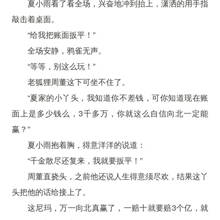
夏小雨看了看全场，兴奋地冲到抬上，潇洒的用手指
敲击着桌面。
“给我把账面扳平！”
全场安静，鸦雀无声。
“等等，别这么玩！”
老狐狸周董这下可坐不住了。
“夏家的小丫头，我知道你不差钱，可你知道现在账
面上是多少钱么，3千多万，你就这么自信向北一定能
赢？”
夏小雨抱着胸，得意洋洋的说道：
“千金散尽还复来，我就要扳平！”
周董直挠头，之前他还说人生得意须尽欢，结果这丫
头把他的话给接上了。
这尼玛，万一向北真赢了，一赔十就要赔3个亿，就