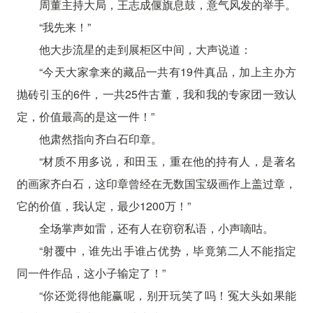
周董主持大局，王志成偃旗息鼓，意气风发的举手。
“我先来！”
他大步流星的走到展柜区中间，大声说道：
“今天大家拿来的藏品一共有19件真品，加上主办方
抛砖引玉的6件，一共25件古董，我和我的专家团一致认
定，价值最高的是这一件！”
他肃然指向齐白石印章。
“材质不用多说，和田玉，重在他的持有人，是著名
的画家齐白石，这印章曾经在无数国宝级画作上盖过章，
它的价值，我认定，最少1200万！”
全场掌声如雷，还有人在窃窃私语，小声嘀咕。
“射覆中，谁先出手谁占优势，毕竟第二人不能指定
同一件作品，这小子输定了！”
“你还觉得他能赢呢，别开玩笑了吗！冤大头如果能