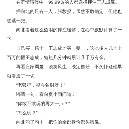
在群情喧哗中，99.99％的人都选择押注王志成赢。
押向北的只有一人，张教授，虽然不敢确定，但他也
想赌一把。
向北看着这么热闹的押注缓解，在心中默默计算了一
下。
自己买一赔十，王志成才买一赔一，这么多人几十上
百万的砸王志成，短短几分钟就累计几千万有余。
再看庄家周董，谈笑风生，淡定自若，不免怀疑他早
就看透了一切。
“老狐狸，挺会敛财呀！”
嘟囔一句，看向夏小雨问道：
“你敢不敢玩的再大一点？”
“怎么玩？”
向北勾了勾手，把你的全部身价都买我赢。