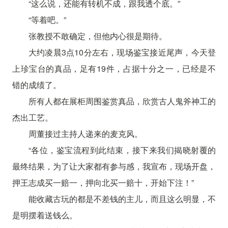
“这么说，还能有转机不成，跟我透个底。”
“等着吧。”
张教授不敢确定，但他内心很是期待。
大约凌晨3点10分左右，现场鉴宝接近尾声，今天登
上珍宝台的真品，足有19件，占据十分之一，已经是不
错的成绩了。
所有人都在展柜周围鉴赏真品，欣赏古人鬼斧神工的
杰出工艺。
周董接过主持人递来的麦克风。
“各位，鉴宝流程到此结束，接下来我们揭晓射覆的
最终结果，为了让大家都有参与感，我宣布，现场开盘，
押王志成买一赔一，押向北买一赔十，开始下注！”
能收藏古玩的都是不差钱的主儿，而且这么明显，不
是明摆着送钱么。