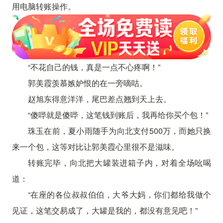
用电脑转账操作。
“不花自己的钱，真是一点不心疼啊！”
郭美霞羡慕嫉妒恨的在一旁嘀咕。
赵旭东得意洋洋，尾巴差点翘到天上去。
“傻哔就是傻哔，这笔钱到账后，我再给你买个包！”
珠玉在前，夏小雨随手为向北支付500万，而她只换
来一个包，这等对比让郭美霞心里很不是滋味。
转账完毕，向北把大罐装进箱子内，对着全场吆喝
道：
“在座的各位叔叔伯伯，大爷大妈，你们都给我做个
见证，这笔交易成了，大罐是我的，都没有意见吧！”