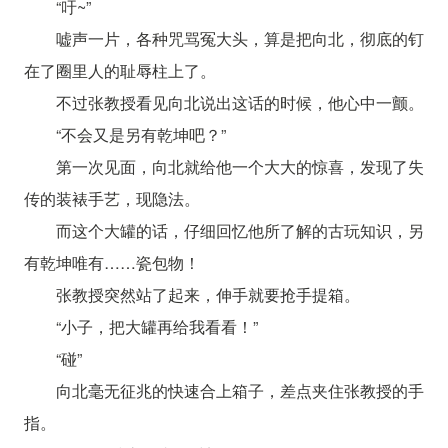
“吁~”
嘘声一片，各种咒骂冤大头，算是把向北，彻底的钉
在了圈里人的耻辱柱上了。
不过张教授看见向北说出这话的时候，他心中一颤。
“不会又是另有乾坤吧？”
第一次见面，向北就给他一个大大的惊喜，发现了失
传的装裱手艺，现隐法。
而这个大罐的话，仔细回忆他所了解的古玩知识，另
有乾坤唯有……瓷包物！
张教授突然站了起来，伸手就要抢手提箱。
“小子，把大罐再给我看看！”
“碰”
向北毫无征兆的快速合上箱子，差点夹住张教授的手
指。