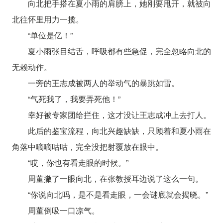
向北把手搭在夏小雨的肩膀上，她刚要甩开，就被向
北往怀里用力一揽。
“单位是亿！”
夏小雨张目结舌，呼吸都有些急促，完全忽略向北的
无赖动作。
一旁的王志成被两人的举动气的暴跳如雷。
“气死我了，我要弄死他！”
幸好被专家团给拦住，这才没让王志成冲上去打人。
此后的鉴宝流程，向北兴趣缺缺，只顾着和夏小雨在
角落中嘀嘀咕咕，完全没把射覆放在眼中。
“哎，你也有看走眼的时候。”
周董撇了一眼向北，在张教授耳边说了这么一句。
“你说向北吗，是不是看走眼，一会谜底就会揭晓。”
周董倒吸一口凉气。