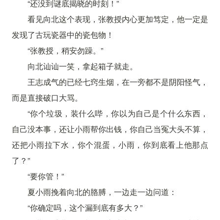
“还没到谜底揭晓的时刻！”
看见向北这个表现，张教授内心更加笃定，他一定是
发现了古玩瓷器中的瓷包物！
“张教授，稍安勿躁。”
向北讪讪一笑，拿起箱子就走。
王志成气的已经七窍生烟，在一旁都不是阴阳怪气，
而是直接破口大骂。
“你个垃圾，装什么哔，你以为自己是个什么东西，
自己没本事，还让小雨帮你出钱，你自己当冤大头不算，
还把小雨拉下水，你个混蛋，小雨，你到底看上他那点
了？”
“要你管！”
夏小雨挽着向北的胳膊，一边走一边问道：
“你确定吗，这个漏到底有多大？”